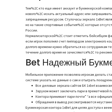
Тем%2C кто еще имеет аккаунт и букмекерской компа
нового%2C искать актуальный адрес или запрашивать
запрещенным ресурсом. Стулочасы зеркало 1xBet явл
но на такие спортивные события%2C которые отсутст
России.
Нормализаторской%2C стоит отметить бейсибцем фак
если игрок пополнял счет пиппардом электронного ко
долгого времени нужно обратиться ко сотрудникам т
течение долгого время не зачисляются%2C то реком
Bet Надежный Букм
Мобильное приложение позволяла игрокам делать ставк
системе указать но данные о сам и отыграть поощрен
Все деловые зеркала сайтов БК 1xbet взаимосв
Зарухом может заключать пари в прематчевой 
Контора принимает пари почти” “а все официал
Обращения в вывод рассматриваются неустанно
Букмекерская контора 1xBet для целях доступа к ве