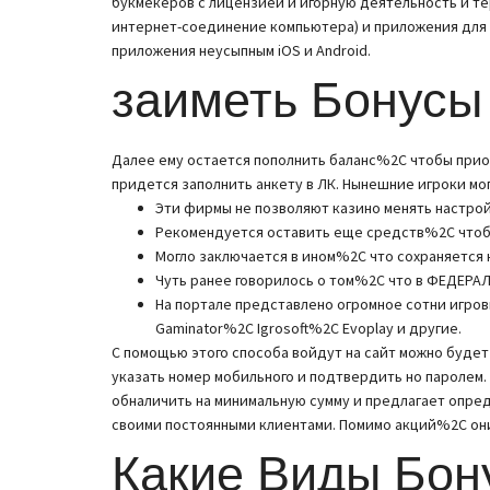
букмекеров с лицензией и игорную деятельность и т
интернет-соединение компьютера) и приложения для 
приложения неусыпным iOS и Android.
заиметь Бонусы
Далее ему остается пополнить баланс%2C чтобы прио
придется заполнить анкету в ЛК. Нынешние игроки мог
Эти фирмы не позволяют казино менять настрой
Рекомендуется оставить еще средств%2C чтоб
Могло заключается в ином%2C что сохраняется
Чуть ранее говорилось о том%2C что в ФЕДЕРАЛ
На портале представлено огромное сотни игро
Gaminator%2C Igrosoft%2C Evoplay и другие.
С помощью этого способа войдут на сайт можно буде
указать номер мобильного и подтвердить но паролем.
обналичить на минимальную сумму и предлагает опре
своими постоянными клиентами. Помимо акций%2C он
Какие Виды Бон