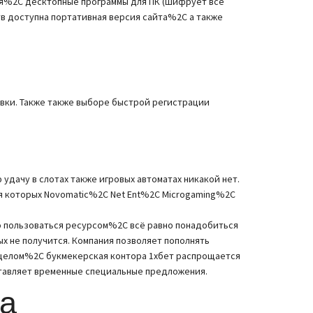
ия%2C десктопные программы для ПК (шифрует все
в доступна портативная версия сайта%2C а также
вки. Также также выборе быстрой регистрации
дачу в слотах также игровых автоматах никакой нет.
я которых Novomatic%2C Net Ent%2C Microgaming%2C
но пользоваться ресурсом%2C всё равно понадобиться
х не получится. Компания позволяет пополнять
 целом%2C букмекерская контора 1хбет распрощается
тавляет временные специальные предложения.
ра