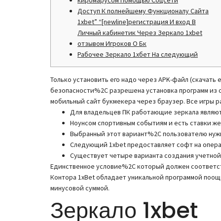
киромарусом Помощью Соцсети
Доступ К полнейшему Функционалу Сайта
1xbet” “[newline]регистрация И вход В
Личный кабинетик Через Зеркало 1xbet
отзывом Игроков О Бк
Рабочее Зеркало 1хбет На следующий
Только установить его надо через APK-файл (скачать
безопасности%2C разрешена установка программ из ст
мобильный сайт букмекера через браузер. Все игры ра
Для владельцев ПК работающие зеркала являютс
Ноунсом спортивным событиям и есть ставки же 
Выбранный этот вариант%2C пользователю нужн
Следующий 1xbet предоставляет софт на операц
Существует четыре варианта создания учетной
Единственное условие%2C который должен соответств
Контора 1xBet обладает уникальной программой поо
минусовой суммой.
Зеркало 1xbet