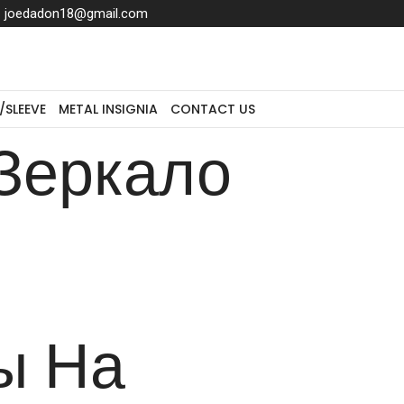
joedadon18@gmail.com
/SLEEVE
METAL INSIGNIA
CONTACT US
 Зеркало
ы На