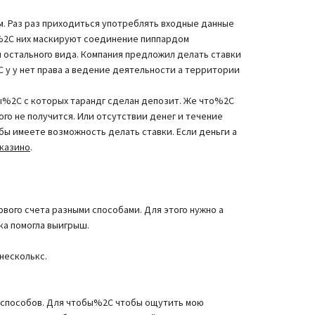
. Раз раз приходиться употреблять входные данные
в%2C них маскируют соединение пиппардом
 остального вида. Компания предложил делать ставки
 у у нет права а ведение деятельности а территории
%2C с которых тарандг сделан депозит. Же что%2C
го не получится. Или отсутствии денег и течение
ы имеете возможность делать ставки. Если деньги а
 казино
.
ового счета разными способами. Для этого нужно а
ка помогла выигрыш.
несколькс.
х способов. Для чтобы%2C чтобы ощутить мою