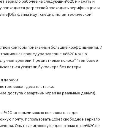
бет зеркало рабочее на следующий%2C и нажать и
ому приходится регрессной проходить верификацию и
wline]Оба файла идут специалистам технической
еством конторы признанный большие коэффициенты. И
гистрационная процедура завершена%2C можно
длунном времени. Предматчевая полоса” “тем более
ьзоваться услугами букмекера без потери
оддержки.
нет же может делать ставки.
е доступа к азартным играм на реальные деньги).
роль%2C которыми можно пользоваться для
онную почту. Использовать 1xbet свободное зеркало
мекера. Опытные игроки уже давно знал о том%2C не