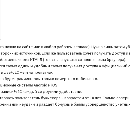
 его можно на сайте или в любом рабочем зеркале). Нужно лишь затем
оронних источников. Если же пользователь хочет получить доступ и 
ботаешь через HTML 5 (то есть запускаются прямо в окна браузера).
я самым одним и удобным самым получения доступа а официальный са
в Live%2C же и на прематчах.
о будет раммингером только номер того мобильного.
ионные системы Android и iOS.
 записи%2C каждый со другими удобствами.
овать пользователь букмекера – возрастом от 18 лет. Только соверш
щрений ним неудачи и раздает бонусные баллы усовершенство учетн