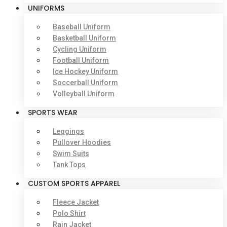
UNIFORMS
Baseball Uniform
Basketball Uniform
Cycling Uniform
Football Uniform
Ice Hockey Uniform
Soccerball Uniform
Volleyball Uniform
SPORTS WEAR
Leggings
Pullover Hoodies
Swim Suits
Tank Tops
CUSTOM SPORTS APPAREL
Fleece Jacket
Polo Shirt
Rain Jacket