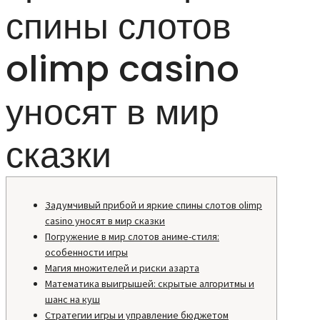
спины слотов
olimp casino
уносят в мир
сказки
Задумчивый прибой и яркие спины слотов olimp
casino уносят в мир сказки
Погружение в мир слотов аниме-стиля:
особенности игры
Магия множителей и риски азарта
Математика выигрышей: скрытые алгоритмы и
шанс на куш
Стратегии игры и управление бюджетом