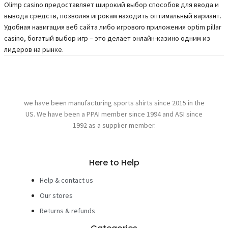
Olimp casino предоставляет широкий выбор способов для ввода и
вывода средств, позволяя игрокам находить оптимальный вариант.
Удобная навигация веб сайта либо игрового приложения optim pillar
casino, богатый выбор игр – это делает онлайн-казино одним из
лидеров на рынке.
we have been manufacturing sports shirts since 2015 in the
US. We have been a PPAI member since 1994 and ASI since
1992 as a supplier member.
Here to Help
Help & contact us
Our stores
Returns & refunds