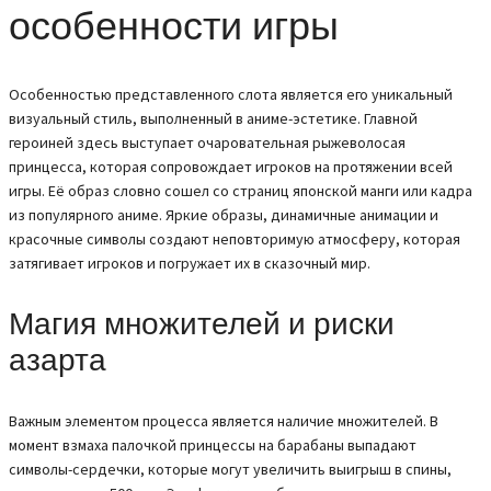
особенности игры
Особенностью представленного слота является его уникальный
визуальный стиль, выполненный в аниме-эстетике. Главной
героиней здесь выступает очаровательная рыжеволосая
принцесса, которая сопровождает игроков на протяжении всей
игры. Её образ словно сошел со страниц японской манги или кадра
из популярного аниме. Яркие образы, динамичные анимации и
красочные символы создают неповторимую атмосферу, которая
затягивает игроков и погружает их в сказочный мир.
Магия множителей и риски
азарта
Важным элементом процесса является наличие множителей. В
момент взмаха палочкой принцессы на барабаны выпадают
символы-сердечки, которые могут увеличить выигрыш в спины,