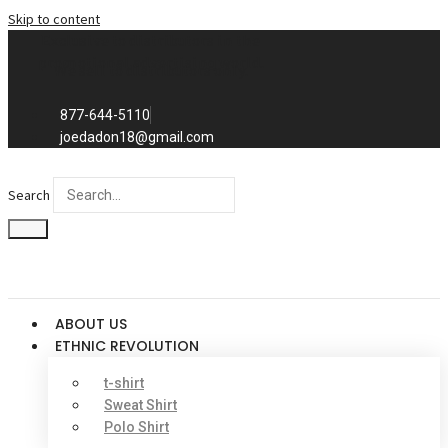
Skip to content
Exclusive to distributors in the
promotional advertising world.
We sell to distributors only.
877-644-5110
joedadon18@gmail.com
Search
ABOUT US
ETHNIC REVOLUTION
t-shirt
Sweat Shirt
Polo Shirt