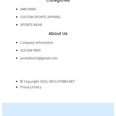
Categories
UNIFORMS
CUSTOM SPORTS APPAREL
SPORTS WEAR
About Us
Company information
310-294-9959
joedadon18@gmail.com
© Copyright 2023, HDCLOTHING.NET
Privacy Policy