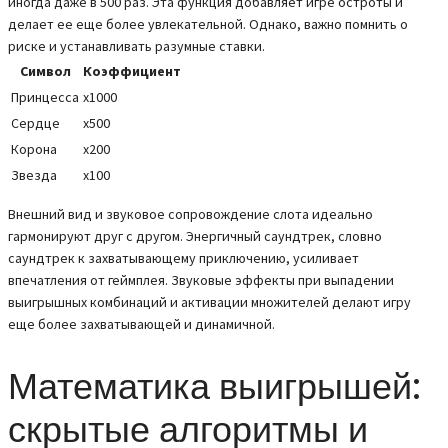
иногда даже в 500 раз. Эта функция добавляет игре остроты и
делает ее еще более увлекательной. Однако, важно помнить о
риске и устанавливать разумные ставки.
Символ
Коэффициент
Принцесса
x1000
Сердце
x500
Корона
x200
Звезда
x100
Внешний вид и звуковое сопровождение слота идеально
гармонируют друг с другом. Энергичный саундтрек, словно
саундтрек к захватывающему приключению, усиливает
впечатления от геймплея. Звуковые эффекты при выпадении
выигрышных комбинаций и активации множителей делают игру
еще более захватывающей и динамичной.
Математика выигрышей:
скрытые алгоритмы и