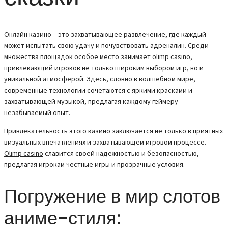
Онлайн казино – это захватывающее развлечение, где каждый
может испытать свою удачу и почувствовать адреналин. Среди
множества площадок особое место занимает olimp casino,
привлекающий игроков не только широким выбором игр, но и
уникальной атмосферой. Здесь, словно в волшебном мире,
современные технологии сочетаются с яркими красками и
захватывающей музыкой, предлагая каждому геймеру
незабываемый опыт.
Привлекательность этого казино заключается не только в приятных
визуальных впечатлениях и захватывающем игровом процессе.
Olimp casino
славится своей надежностью и безопасностью,
предлагая игрокам честные игры и прозрачные условия.
Погружение в мир слотов
аниме-стиля: