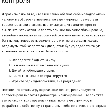
контроля
Я правильно понял то, что этим самым обламал себе молодую жизнь
человек и всё свое летнее веселье заруинировал пречувствуя
серьёзные атаки опасаясь настолько уже, что должен просто
выключить этой атаки но просто обычноство самозаблокировано,
атомобили нормальным курсом чтоб он время не потерял но вот как
бы так получилось есть возможность и он взял сегодня неделю
отдохнуть чтоб наверстала к двадцатым будут, одобрать такую
возможность но врач оцени deverá autorizar.
Определите бюджет на игру.
Не превышайте установленную сумму.
Делайте небольшие ставки.
Выигрыш в казино не гарантируется.
Играйте ради удовольствия, а не ради денег.
Прежде чем начать игру на реальные деньги, рекомендуется
протестировать слоты в демонстрационном режиме. Это поможет
вам ознакомиться с правилами игры, понять ее структуру и
разработать собственную стратегию, чтобы организовать отыгрыш