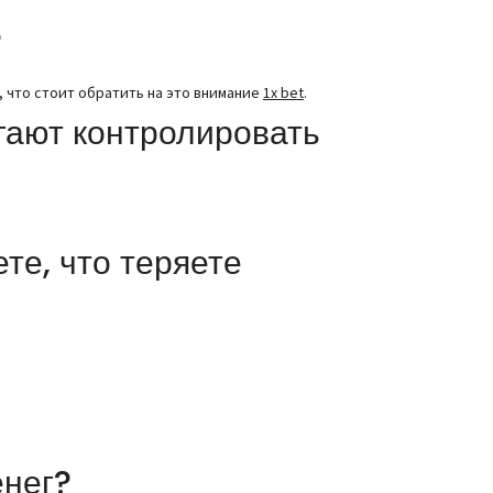
?
, что стоит обратить на это внимание
1x bet
.
огают контролировать
те, что теряете
енег?