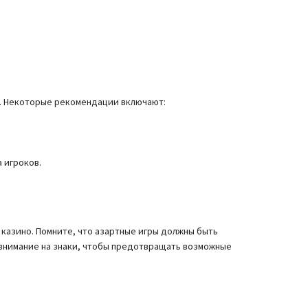
и. Некоторые рекомендации включают:
 игроков.
 казино. Помните, что азартные игры должны быть
 внимание на знаки, чтобы предотвращать возможные