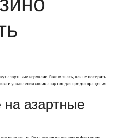
азино
ть
ут азартными игроками. Важно знать, как не потерять
жности управления своим азартом для предотвращения
 на азартные
и его поведение. Вот несколько основных факторов: