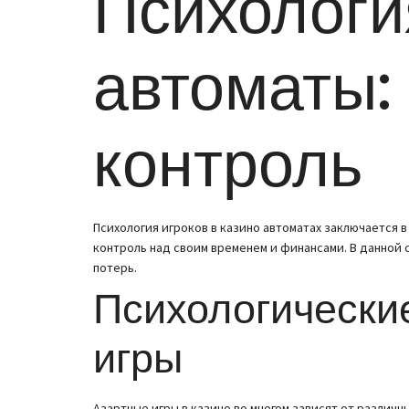
Психологи
автоматы: 
контроль
Психология игроков в казино автоматах заключается 
контроль над своим временем и финансами. В данной
потерь.
Психологически
игры
Азартные игры в казино во многом зависят от различн