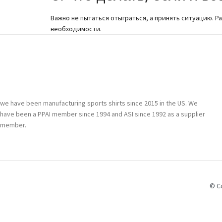
Важно не пытаться отыграться, а принять ситуацию. 
необходимости.
we have been manufacturing sports shirts since 2015 in the US. We
have been a PPAI member since 1994 and ASI since 1992 as a supplier
member.
© C