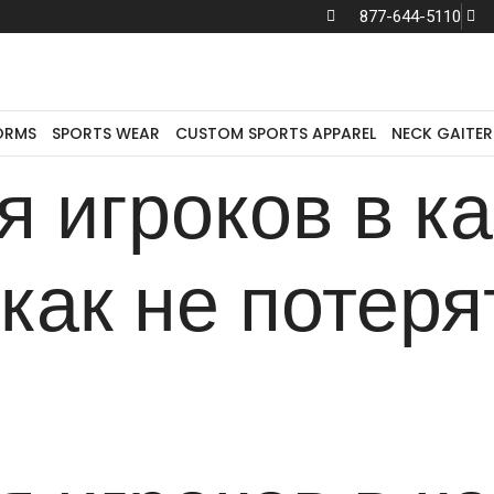
877-644-5110
We sell to
distributors only.
ORMS
SPORTS WEAR
CUSTOM SPORTS APPAREL
NECK GAITER
я игроков в к
как не потеря