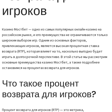
игроков
Казино Мостбет — одно из самых популярных онлайн-казино на
российском рынке, и его преимущества не ограничиваются только
широким выбором игр. Одним из основных факторов,
привлекающих игроков, является высокая процентная ставка
возврата (RTP), которая влияет на то, насколько выгодно будет
играть в долгосрочной перспективе. В этой статье мы рассмотрим
основные преимущества казино Мостбет, а также подробнее
остановимся на процентах возврата для игроков.
Что такое процент
возврата для игроков?
Процент возврата для игроков (RTP) — это метрика,