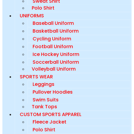
Sweat Shirt
Polo Shirt
UNIFORMS
Baseball Uniform
Basketball Uniform
Cycling Uniform
Football Uniform
Ice Hockey Uniform
Soccerball Uniform
Volleyball Uniform
SPORTS WEAR
Leggings
Pullover Hoodies
Swim Suits
Tank Tops
CUSTOM SPORTS APPAREL
Fleece Jacket
Polo Shirt