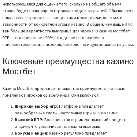
использующаяся для оценки того, сколько из общего объема
ставок будет возвращено игрокам в виде выигрышей. Обычно этот
показатель выражается в процентах и может варьироваться в
зависимости от конкретной игры и казино. В общем, чем выше RTP,
тем больше вероятность выигрыша для игрока. В казино Мостбет
RTP часто превышает 90%, что делает его особенно
привлекательным для игроков, бесконечно ищущих шансы на успех.
Ключевые преимущества казино
Мостбет
Казино Мостбет предлагает множество преимуществ, которые
привлекают игроков со всего мира. Они включают:
Широкий выбор игр:
Платформа предлагает
разнообразные слоты, настольные игры и live-казино.
Высокий RTP:
Большинство игр имеют высокий процент
отдачи, что увеличивает шансы на выигрыш.
Бонусы и акции:
Казино регулярно предлагает