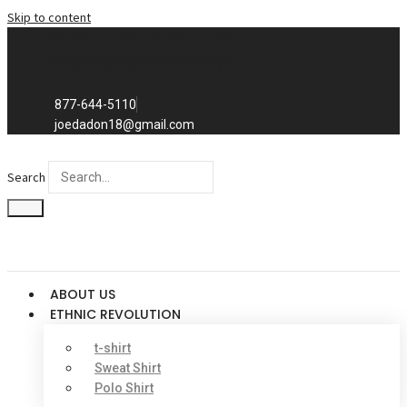
Skip to content
Exclusive to distributors in the
promotional advertising world.
We sell to distributors only.
877-644-5110
joedadon18@gmail.com
Search
ABOUT US
ETHNIC REVOLUTION
t-shirt
Sweat Shirt
Polo Shirt