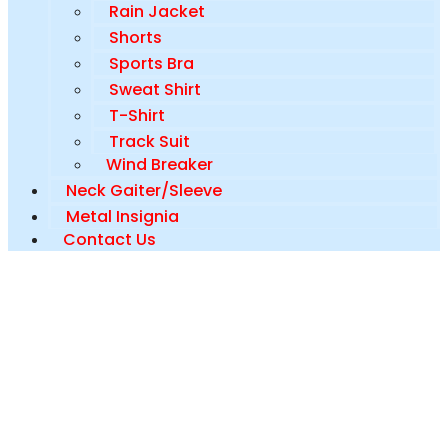
Rain Jacket
Shorts
Sports Bra
Sweat Shirt
T-Shirt
Track Suit
Wind Breaker
Neck Gaiter/Sleeve
Metal Insignia
Contact Us