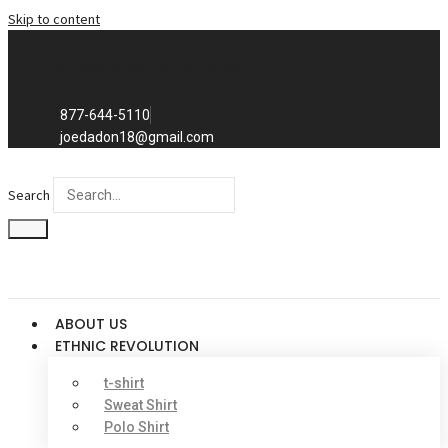
Skip to content
Exclusive to distributors in the
promotional advertising world.
We sell to distributors only.
877-644-5110
joedadon18@gmail.com
Search
ABOUT US
ETHNIC REVOLUTION
t-shirt
Sweat Shirt
Polo Shirt