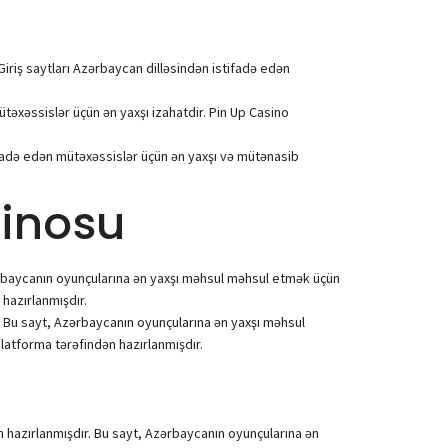
Giriş saytları Azərbaycan dilləsindən istifadə edən
təxəssislər üçün ən yaxşı izahatdir. Pin Up Casino
tifadə edən mütəxəssislər üçün ən yaxşı və mütənasib
zinosu
zərbaycanın oyunçularına ən yaxşı məhsul məhsul etmək üçün
 hazırlanmışdır.
. Bu sayt, Azərbaycanın oyunçularına ən yaxşı məhsul
latforma tərəfindən hazırlanmışdır.
n hazırlanmışdır. Bu sayt, Azərbaycanın oyunçularına ən