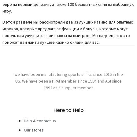
евро на первый депозит, а также 100 бесплатных спин на выбранную
игру.
В этом разделе мы рассмотрели два из лучших казино для опытных
игроков, которые предлагают функции и бонусы, которые могут
помочь вам улучшить свои шансы на выигрыш. Мы надеем, что это
поможет вам найти лучшее казино онлайн для вас.
we have been manufacturing sports shirts since 2015 in the
US. We have been a PPAI member since 1994 and ASI since
1992 as a supplier member.
Here to Help
Help & contact us
Our stores