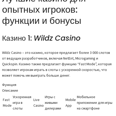
опытных игроков:
функции и бонусы
Казино 1:
Wildz Casino
Wildz Casino – это казино, которое предлагает более 3 000 слотов
от ведущих разработчиков, включая NetEnt, Microgaming и
Quickspin. Казино также предлагает функцию “Fast Mode”, которая
позволяет игрокам играть в слоты с ускоренной скоростью, что
может помочь им выиграть больше денег.
Функция
Описание
Ускоренная
Игры с
Мобильное
Fast
Live
Mobile
игра в
живыми
приложение для игры
Mode
Casino
App
слоты
дилерами
на смартфоне