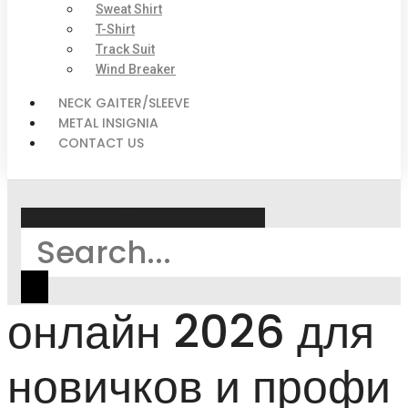
Sweat Shirt
T-Shirt
Track Suit
Wind Breaker
NECK GAITER/SLEEVE
METAL INSIGNIA
CONTACT US
Search
онлайн 2026 для
новичков и профи