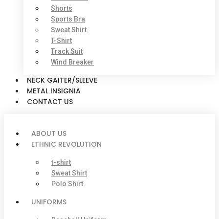
Shorts
Sports Bra
Sweat Shirt
T-Shirt
Track Suit
Wind Breaker
NECK GAITER/SLEEVE
METAL INSIGNIA
CONTACT US
ABOUT US
ETHNIC REVOLUTION
t-shirt
Sweat Shirt
Polo Shirt
UNIFORMS