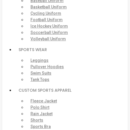
Baseball Uniform
Basketball Uniform
Cycling Uniform
Football Uniform
Ice Hockey Uniform
Soccerball Uniform
Volleyball Uniform
SPORTS WEAR
Leggings
Pullover Hoodies
Swim Suits
Tank Tops
CUSTOM SPORTS APPAREL
Fleece Jacket
Polo Shirt
Rain Jacket
Shorts
Sports Bra