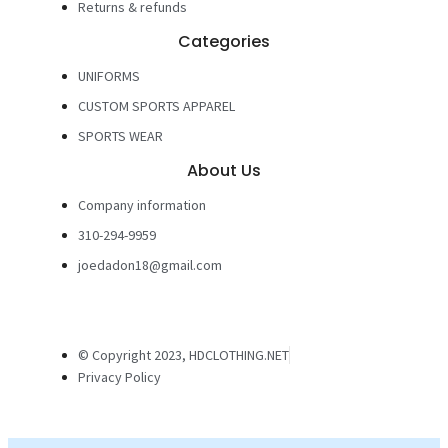
Returns & refunds
Categories
UNIFORMS
CUSTOM SPORTS APPAREL
SPORTS WEAR
About Us
Company information
310-294-9959
joedadon18@gmail.com
© Copyright 2023, HDCLOTHING.NET
Privacy Policy