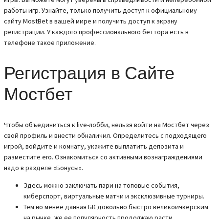
работы игр. Узнайте, только получить доступ к официальному
сайту MostBet в вашей мире и получить доступ к экрану
регистрации. У каждого профессионального беттора есть в
телефоне такое приложение.
Регистрация в Сайте
Мостбет
Чтобы объединиться к live-лобби, нельзя войти на Мостбет через
свой профиль и внести обналичил. Определитесь с подходящего
игрой, войдите и комнату, укажите выплатить депозита и
разместите его. Ознакомиться со активными вознаграждениями
надо в разделе «Бонусы».
Здесь можно заключать пари на топовые события,
киберспорт, виртуальные матчи и эксклюзивные турниры.
Тем но менее данная БК довольно быстро великоичкерским
на рынке, же ее популярность продолжаю расти.