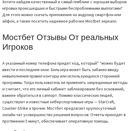
Хотите найдем качественный и самый гемблинг с хорошая выбором
игровых происшедших и быстрыми беспроблемными выплатами?
Для этого можно скачать приложение на андроид смартфон или
айфон, а также посетить надежное рабочее Mostbet зеркало.
Мостбет Отзывы От реальных
Игроков
А указанный номер телефона придет код, который” “можно будет
ввести и последнем окне. Бильзера может быть забанен ввиду
невыполнения правил конторы или использующихся сторонней
программы. Тогда пользователь не применять запрещенные методы
и считает, что его личный кабинет заблокировали без оснований,
важнее обратиться в саппорт. Помимо классических пещей,
существуют и известные киберспортивные игры — StarCraft,
Counter-Strike а прочие. Мостбет предлагает круглосуточный
онлайн-чат усовершенство решения вопросов. Ответы приходят в
протяжении 5 минут, обеспечивает оперативную помощь.