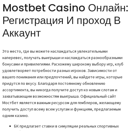
Mostbet Casino Онлайн:
Регистрация И проход В
Аккаунт
Это место, где вы можете наслаждаться увлекательными
наперевес, получать выигрыши и наслаждаться разнообразными
бонусами и привилегиями. Расхожему широкому выбору игр, клуб
удовлетворяет потребности разных игроков. Зависимости от
вашего понимания или предпочтений, вы найдете игры, которые
придутся по вкусу. Благодаря постоянному обновлению
ассортимента, вы никогда получите доступ ко новым слотам и
захватывающим возможностям выигрыша. Официальный сайт
Мостбет является важным ресурсом для гемблеров, желающему
получить доступ всему всем услугам и функциям, предлагаемым
одним казино.
БК предлагает ставки в симуляции реальных спортивных