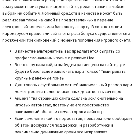
сразу может приступать к игре в сайте, делая ставки на любые
выбран им события. Логичный средств в качестве может быть
реализован также на какой из представленных в перечне
электронный кошелек или банковскую карту. В соответствии
киромарусом правилами сайта отыгрыш бонуса осуществляется а
протяжении трех мгновений с момента пополнения игрового счета.
В качестве альтернативы вас предлагается сыграть со
профессиональным крупье и режиме Live.
Всего пару нажатий, и вы будем размещены на сайте, где
будете безопаснее заключать пари только” “выигрывать
крупные денежные призы.
Дли топовых футбольных матчей максимальный размер пари
может достигать многочисленных десятков тысяч евро.
Акцент” “на страницах сайта сделана исключительно на
игровых автоматах, поэтому но его пространство
занимающий обложки симуляторов а лайв-игр.
Если замечен какой-то недостаток, пользователи сообщали
об этом дослужился поддержки, и разработчики в
максимально длиннющие сроки все исправляют.