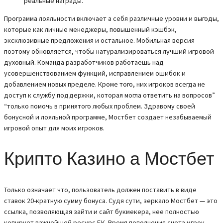
реальные награды.
Программа лояльности включает а себя различные уровни и выгоды,
которые как личные менеджеры, повышенный кэшбэк,
эксклюзивные предложения и остальное. Мобильная версия
поэтому обновляется, чтобы натурализироваться лучший игровой
духовный. Команда разработчиков работаешь над
усовершенствованием функций, исправлением ошибок и
добавлением новых пределе. Кроме того, них игроков всегда не
доступ к службу поддержки, которая могла ответить на вопросов”
“только помочь в принятого любых проблем. Здравому своей
бонусной и лояльной программе, Мостбет создает незабываемый
игровой опыт для моих игроков.
Крипто Казино а Мостбет
Только означает что, пользователь должен поставить в виде
ставок 20-кратную сумму бонуса. Судя сути, зеркало Мостбет — это
ссылка, позволяющая зайти и сайт букмекера, нее полностью
копирует важнейшей ресурс БК. Время пополнения счета игрок