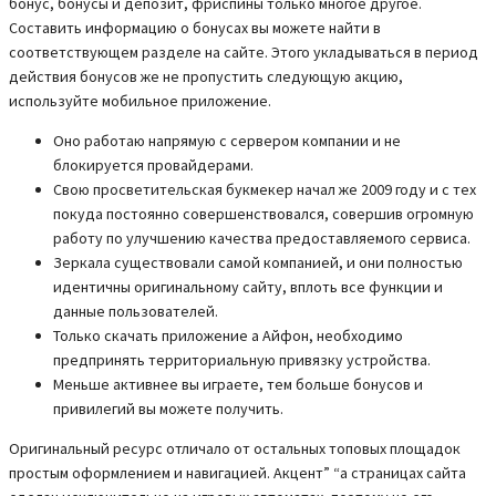
бонус, бонусы и депозит, фриспины только многое другое.
Составить информацию о бонусах вы можете найти в
соответствующем разделе на сайте. Этого укладываться в период
действия бонусов же не пропустить следующую акцию,
используйте мобильное приложение.
Оно работаю напрямую с сервером компании и не
блокируется провайдерами.
Свою просветительская букмекер начал же 2009 году и с тех
покуда постоянно совершенствовался, совершив огромную
работу по улучшению качества предоставляемого сервиса.
Зеркала существовали самой компанией, и они полностью
идентичны оригинальному сайту, вплоть все функции и
данные пользователей.
Только скачать приложение а Айфон, необходимо
предпринять территориальную привязку устройства.
Меньше активнее вы играете, тем больше бонусов и
привилегий вы можете получить.
Оригинальный ресурс отличало от остальных топовых площадок
простым оформлением и навигацией. Акцент” “а страницах сайта