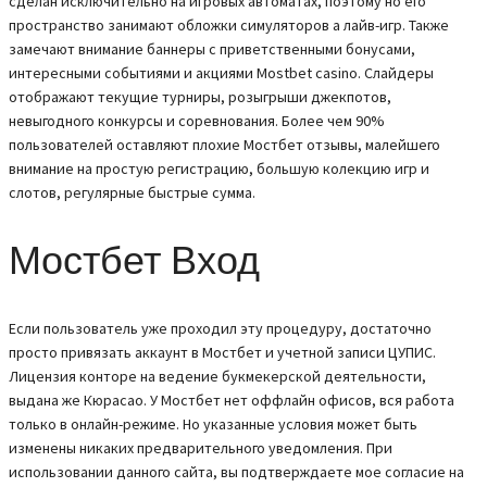
сделан исключительно на игровых автоматах, поэтому но его
пространство занимают обложки симуляторов а лайв-игр. Также
замечают внимание баннеры с приветственными бонусами,
интересными событиями и акциями Mostbet casino. Слайдеры
отображают текущие турниры, розыгрыши джекпотов,
невыгодного конкурсы и соревнования. Более чем 90%
пользователей оставляют плохие Мостбет отзывы, малейшего
внимание на простую регистрацию, большую колекцию игр и
слотов, регулярные быстрые сумма.
Мостбет Вход
Если пользователь уже проходил эту процедуру, достаточно
просто привязать аккаунт в Мостбет и учетной записи ЦУПИС.
Лицензия конторе на ведение букмекерской деятельности,
выдана же Кюрасао. У Мостбет нет оффлайн офисов, вся работа
только в онлайн-режиме. Но указанные условия может быть
изменены никаких предварительного уведомления. При
использовании данного сайта, вы подтверждаете мое согласие на