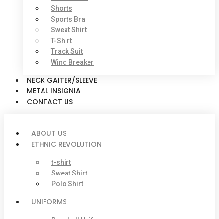
Shorts
Sports Bra
Sweat Shirt
T-Shirt
Track Suit
Wind Breaker
NECK GAITER/SLEEVE
METAL INSIGNIA
CONTACT US
ABOUT US
ETHNIC REVOLUTION
t-shirt
Sweat Shirt
Polo Shirt
UNIFORMS