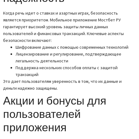
Когда речь идет о ставках и азартных играх, безопасность
является приоритетом. Мобильное приложение Мостбет РУ
гарантирует высокий уровень защиты личных данных
пользователей и финансовых транзакций. Ключевые аспекты
безопасности включают:
Шифрование данных с помощью современных технологий
Лицензирование и регулирование, подтверждающее
легальность деятельности
Поддержка нескольких способов оплаты с защитой
транзакций
Это дает пользователям уверенность в том, что их данные и
деньги надежно защищены.
Акции и бонусы для
пользователей
приложения