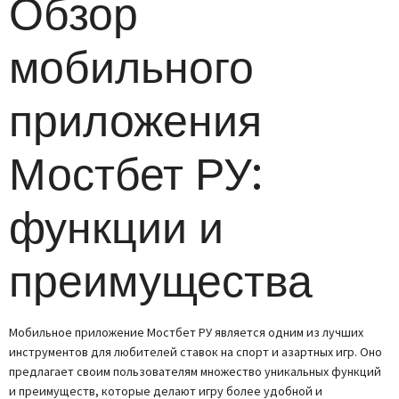
Обзор
мобильного
приложения
Мостбет РУ:
функции и
преимущества
Мобильное приложение Мостбет РУ является одним из лучших
инструментов для любителей ставок на спорт и азартных игр. Оно
предлагает своим пользователям множество уникальных функций
и преимуществ, которые делают игру более удобной и