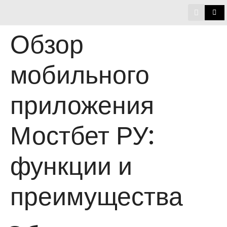
Обзор
мобильного
приложения
Мостбет РУ:
функции и
преимущества