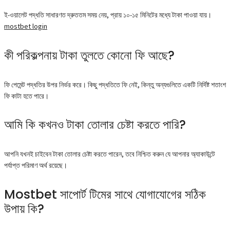
ই-ওয়ালেট পদ্ধতি সাধারণত দ্রুততম সময় নেয়, প্রায় ১০-১৫ মিনিটের মধ্যে টাকা পাওয়া যায়।
mostbet login
কী পরিকল্পনায় টাকা তুলতে কোনো ফি আছে?
ফি পেমেন্ট পদ্ধতির উপর নির্ভর করে। কিছু পদ্ধতিতে ফি নেই, কিন্তু অন্যগুলিতে একটি নির্দিষ্ট শতাংশ
ফি কাটা হতে পারে।
আমি কি কখনও টাকা তোলার চেষ্টা করতে পারি?
আপনি যখনই চাইবেন টাকা তোলার চেষ্টা করতে পারেন, তবে নিশ্চিত করুন যে আপনার অ্যাকাউন্টে
পর্যাপ্ত পরিমাণ অর্থ রয়েছে।
Mostbet সাপোর্ট টিমের সাথে যোগাযোগের সঠিক
উপায় কি?