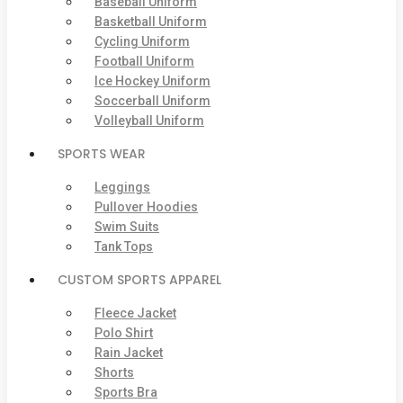
Baseball Uniform
Basketball Uniform
Cycling Uniform
Football Uniform
Ice Hockey Uniform
Soccerball Uniform
Volleyball Uniform
SPORTS WEAR
Leggings
Pullover Hoodies
Swim Suits
Tank Tops
CUSTOM SPORTS APPAREL
Fleece Jacket
Polo Shirt
Rain Jacket
Shorts
Sports Bra