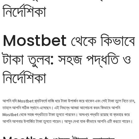
নির্দেশিকা
Mostbet থেকে কিভাবে
টাকা তুলব: সহজ পদ্ধতি ও
নির্দেশিকা
আপনি যদি Mostbet প্ল্যাটফর্মে বাজি ধরে টাকা উপার্জন করে থাকেন এবং সেই টাকা তুলে নিতে চান,
তাহলে আপনি সঠিক স্থানে এসেছেন। এই নিবন্ধে আমরা আলোচনা করব কিভাবে আপনি
Mostbet থেকে সহজ পদ্ধতিতে টাকা তুলতে পারবেন। অসংখ্য পদ্ধতি রয়েছে যা ব্যবহার করে
আপনি আপনার উপার্জিত টাকা তুলতে পারেন। আসুন দেখা যাক কীভাবে আপনি এটি করতে পারেন।