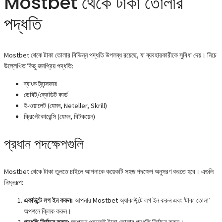
Mostbet থেকে টাকা তোলার
পদ্ধতি
Mostbet থেকে টাকা তোলার বিভিন্ন পদ্ধতি উপলব্ধ রয়েছে, যা ব্যবহারকারীকে সুবিধা দেয়। নিচে
উল্লেখিত কিছু জনপ্রিয় পদ্ধতি:
ব্যাংক ট্রান্সফার
ডেবিট/ক্রেডিট কার্ড
ই-ওয়ালেট (যেমন, Neteller, Skrill)
ক্রিপ্টোকারেন্সি (যেমন, বিটকয়েন)
প্রধান পদক্ষেপগুলি
Mostbet থেকে টাকা তুলতে চাইলে আপনাকে কয়েকটি সহজ পদক্ষেপ অনুসরণ করতে হবে। এগুলি
নিম্নরূপ:
একাউন্টে লগ ইন করুন:
আপনার Mostbet অ্যাকাউন্টে লগ ইন করুন এবং ‘টাকা তোলা’
অপশনে ক্লিক করুন।
পদ্ধতি নির্বাচন করুন:
আপনার পছন্দসই টাকা তোলার পদ্ধতি নির্বাচন করুন।