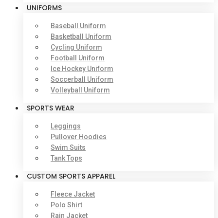
UNIFORMS
Baseball Uniform
Basketball Uniform
Cycling Uniform
Football Uniform
Ice Hockey Uniform
Soccerball Uniform
Volleyball Uniform
SPORTS WEAR
Leggings
Pullover Hoodies
Swim Suits
Tank Tops
CUSTOM SPORTS APPAREL
Fleece Jacket
Polo Shirt
Rain Jacket