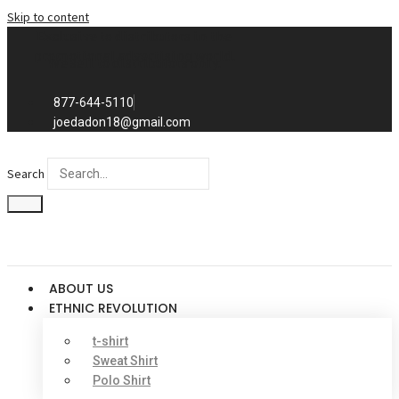
Skip to content
Exclusive to distributors in the
promotional advertising world.
We sell to distributors only.
877-644-5110
joedadon18@gmail.com
Search
ABOUT US
ETHNIC REVOLUTION
t-shirt
Sweat Shirt
Polo Shirt