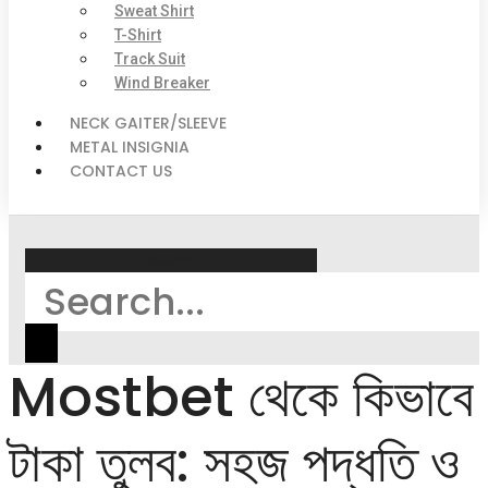
Sweat Shirt
T-Shirt
Track Suit
Wind Breaker
NECK GAITER/SLEEVE
METAL INSIGNIA
CONTACT US
Search
Mostbet থেকে কিভাবে
টাকা তুলব: সহজ পদ্ধতি ও