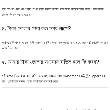
হ্যাঁ, আপনি একাধিক পেমেন্ট মেথড যুক্ত করতে পারেন, তবে টাকা উত্তোলনের জন্য একটি নির্দিষ্ট
মেথড নির্বাচন করতে হবে।
৪. টাকা তোলার সময় কত সময় লাগে?
প্রক্রিয়াটি সাধারণত ১৫ মিনিট থেকে ২৪ ঘন্টার মধ্যে সম্পন্ন হয় সাথেসাথে, তবে এটি পেমেন্ট মেথডের
উপর নির্ভর করে।
৫. আমার টাকা তোলার আবেদন বাতিল হলে কি করব?
যদি আপনার টাকার আবেদন বাতিল হয়ে যায়, তাহলে সবসময় Mostbet এর客服support এর
সাথে যোগাযোগ করুন। তারা আপনাকে সহায়তা করবে।