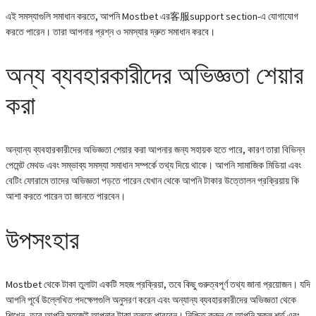
এই সমস্যাগুলি সমাধান করতে, আপনি Mostbet এর客服support section-এ যোগাযোগ
করতে পারেন। তারা আপনার প্রশ্ন ও সমস্যার দ্রুত সমাধান করবে।
অন্য ব্যবহারকারীদের অভিজ্ঞতা শেয়ার
করা
অন্যান্য ব্যবহারকারীদের অভিজ্ঞতা শেয়ার করা আপনার জন্য সহায়ক হতে পারে, কারণ তারা বিভিন্ন
পেমেন্ট মেথড এবং সম্ভাব্য সমস্যা সমাধান সম্পর্কে তথ্য দিয়ে থাকে। আপনি সামাজিক মিডিয়া এবং
বেটিং ফোরামে তাদের অভিজ্ঞতা পড়তে পারেন যেখান থেকে আপনি টাকার উত্তোলন প্রক্রিয়ায় কি
আশা করতে পারেন তা জানতে পারবেন।
উপসংহার
Mostbet থেকে টাকা তুলাটা একটি সহজ প্রক্রিয়া, তবে কিছু গুরুত্বপূর্ণ তথ্য জানা প্রয়োজন। যদি
আপনি পূর্বে উল্লেখিত পদক্ষেপগুলি অনুসরণ করেন এবং অন্যান্য ব্যবহারকারীদের অভিজ্ঞতা থেকে
শিখেন, তবে আপনি সহজেই আপনার টাকা তুলতে পারবেন। নিশ্চিত করুন যে আপনি সকল শর্ত এবং