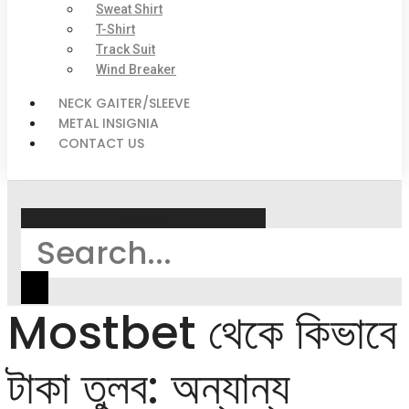
Sweat Shirt
T-Shirt
Track Suit
Wind Breaker
NECK GAITER/SLEEVE
METAL INSIGNIA
CONTACT US
Search
Mostbet থেকে কিভাবে
টাকা তুলব: অন্যান্য