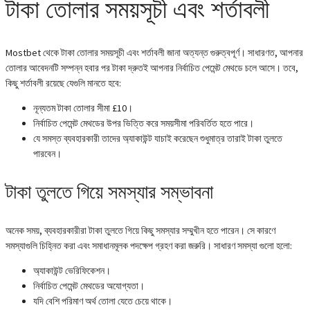
টাকা তোলার সময়সূচী এবং শর্তাবলী
Mostbet থেকে টাকা তোলার সময়সূচী এবং শর্তাবলী জানা অত্যন্ত গুরুত্বপূর্ণ। সাধারণত, আপনার
তোলার আবেদনটি সম্পন্ন হবার পর টাকা দ্রুতই আপনার নির্বাচিত পেমেন্ট মেথডে চলে আসে। তবে,
কিছু শর্তাবলী রয়েছে যেগুলি মানতে হবে:
নূন্যতম টাকা তোলার সীমা £10।
নির্বাচিত পেমেন্ট মেথডের উপর ভিত্তি করে সময়সীমা পরিবর্তিত হতে পারে।
যে সমস্ত ব্যবহারকারী তাদের অ্যাকাউন্ট যাচাই করেছেন শুধুমাত্র তারাই টাকা তুলতে
পারবেন।
টাকা তুলতে গিয়ে সমস্যার সম্ভাবনা
অনেক সময়, ব্যবহারকারীরা টাকা তুলতে গিয়ে কিছু সমস্যার সম্মুখীন হতে পারেন। সে কারণে
সমস্যাগুলি চিহ্নিত করা এবং সমাধানমূলক পদক্ষেপ গ্রহণ করা জরুরি। সাধারণ সমস্যা গুলো হলো:
অ্যাকাউন্ট ভেরিফিকেশন।
নির্বাচিত পেমেন্ট মেথডের অযোগ্যতা।
যদি বেশি পরিমাণ অর্থ তোলা যেতে চেয়ে থাকে।