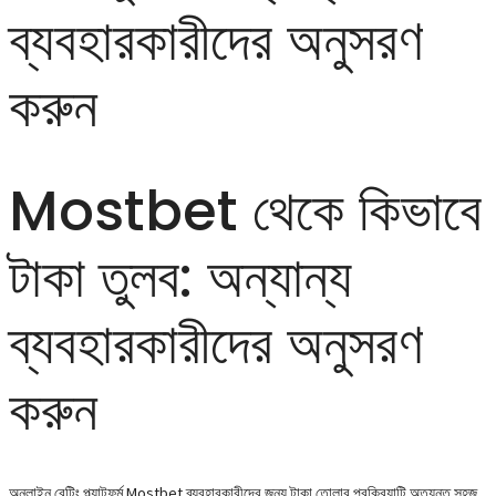
ব্যবহারকারীদের অনুসরণ
করুন
Mostbet থেকে কিভাবে
টাকা তুলব: অন্যান্য
ব্যবহারকারীদের অনুসরণ
করুন
অনলাইন বেটিং প্ল্যাটফর্ম Mostbet ব্যবহারকারীদের জন্য টাকা তোলার প্রক্রিয়াটি অত্যন্ত সহজ