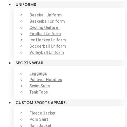
UNIFORMS
Baseball Uniform
Basketball Uniform
Cycling Uniform
Football Uniform
Ice Hockey Uniform
Soccerball Uniform
Volleyball Uniform
SPORTS WEAR
Leggings
Pullover Hoodies
Swim Suits
Tank Tops
CUSTOM SPORTS APPAREL
Fleece Jacket
Polo Shirt
Rain Jacket