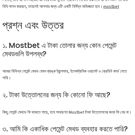
বিধি পালন করছেন, তাহলেই আপনার জন্য এটি একটি নির্বিঘ্ন অভিজ্ঞতা হবে।
mostbet
প্রশ্ন এবং উত্তর
১. Mostbet এ টাকা তোলার জন্য কোন পেমেন্ট
মেথডগুলি উপলব্ধ?
আমরা বিভিন্ন পেমেন্ট মেথড যেমন ব্যাঙ্ক ট্রান্সফার, ইলেকট্রনিক ওয়ালেট ও ক্রেডিট কার্ড পেতে
পারি।
২. টাকা উত্তোলনের জন্য কি কোনো ফি আছে?
কিছু পেমেন্ট মেথডে ফি থাকতে পারে, তবে সাধারণত Mostbet টাকা উত্তোলনের জন্য ফি নেয় না।
৩. আমি কি একাধিক পেমেন্ট মেথড ব্যবহার করতে পারি?