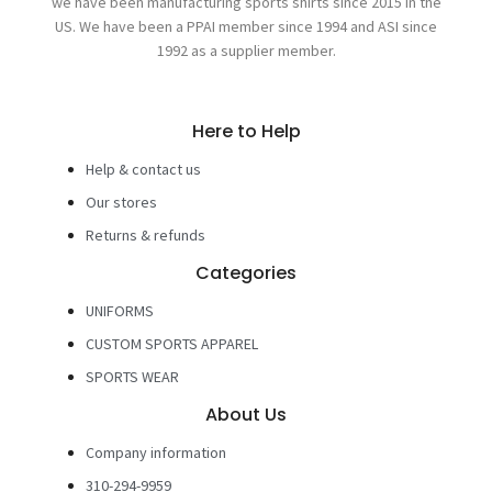
we have been manufacturing sports shirts since 2015 in the
US. We have been a PPAI member since 1994 and ASI since
1992 as a supplier member.
Here to Help
Help & contact us
Our stores
Returns & refunds
Categories
UNIFORMS
CUSTOM SPORTS APPAREL
SPORTS WEAR
About Us
Company information
310-294-9959