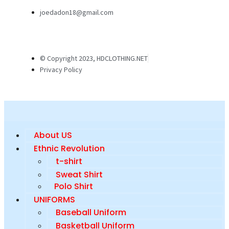
joedadon18@gmail.com
© Copyright 2023, HDCLOTHING.NET
Privacy Policy
About US
Ethnic Revolution
t-shirt
Sweat Shirt
Polo Shirt
UNIFORMS
Baseball Uniform
Basketball Uniform