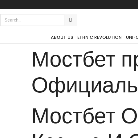
Exclusive to distributors in the
promotional advertising world.
ABOUT US
ETHNIC REVOLUTION
UNIF
Мостбет п
Официаль
Мостбет 