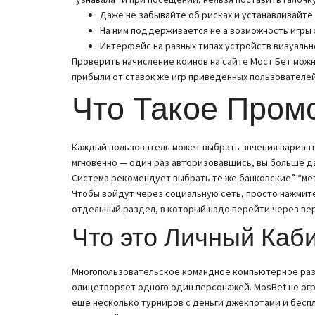
Даже не забывайте об рисках и устанавливайте
На ним поддерживается не а возможность игры ж
Интерфейс на разных типах устройств визуально
Проверить начисление коинов на сайте Мост Бет можн
прибыли от ставок же игр приведенных пользователей
Что Такое Пром
Каждый пользователь может выбрать знчения вариант
мгновенно — один раз авторизовавшись, вы больше д
Система рекомендует выбрать те же банковские” “мет
Чтобы войдут через социальную сеть, просто нажмит
отдельный раздел, в который надо перейти через ве
Что это Личный Каб
Многопользовательское командное компьютерное разв
олицетворяет одного один персонажей. MosBet не огр
еще несколько турниров с деньги джекпотами и бесп