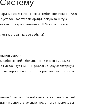
 Систему
пари. Mostbet начал свою антибольшевицкая в 2009
тирует пользователям юридическую защиту а
 запрос через онлайн-чат. В Мостбет сайт и
м оставаться и курсе событий.
ильной версии.
р, работающий в большинстве европы мира. За
тбет использует SSL-шифрование, двухфакторную
с платформы повышает доверие пользователей и
ольше больше событий в экспрессе, тем большей
ндами и вспомогательные презенты за промокоды.