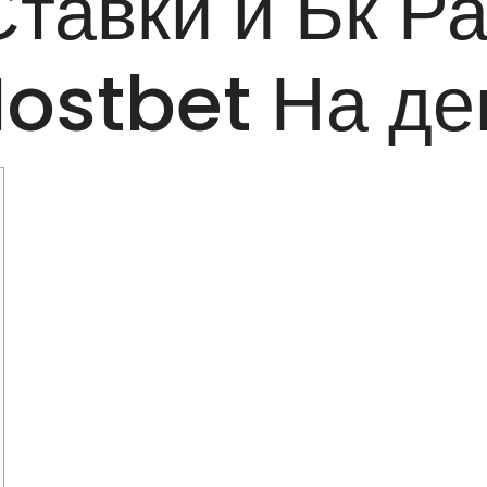
Ставки и Бк Р
ostbet На де