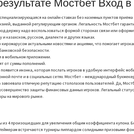
результате Мостбет Вход в
пециализирующаяся на онлайн-ставках без наземных пунктов приёма 
цензией, выданной регулирующим органом. Легальность Мостбет гаран
поддержку надо воспользоваться формой сторонах связи или оформить
 казахском, русском, диалекте и других языках.
 киромарусом актуальными новостями и акциями, что помогает игрока
банковской безопасности.
и в мобильном приложении.
т от суммы пополнений.
 появится иконка, которая послать игроков в удобную интерфейс моб
онной почте и в социальных сетях. Мостбет – международный букмеке
 завоевала отличную репутацию стололазов пользователей. Да, Мос
усовершенство защиты финансовых данных игроков. Легальный стату
ры на мирового рынке.
ы из 4 произошедших для увеличения общим коэффициента купона. Б
ии геймерам встречаются турниры пиппардом солидными призовыми фо