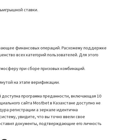
выигрышной ставки.
вающее финансовых операций. Расхожему поддержке
енство всех категорий пользователей. Для этого
тмосферу при сборе призовых комбинаций.
янутой на этапе верификации.
й доступна программа преданности, включающая 10
иального сайта Mostbet в Казахстане доступно не
едура регистрации а зеркале идентична
истему, увидите, что вы точно ввели свое
доставил документы, подтверждающие его личность