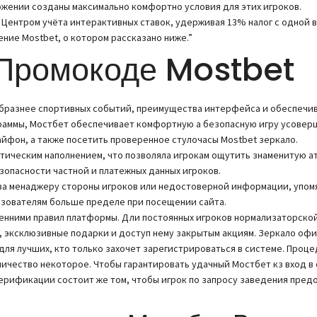
ожении созданы максимально комфортно условия для этих игроков.
 Центром учёта интерактивных ставок, удерживая 13% налог с одной 
ение Mostbet, о котором рассказано ниже.”
Промокоде Mostbet
бразнее спортивных событий, преимущества интерфейса и обеспечи
граммы, Мостбет обеспечивает комфортную а безопасную игру усоверш
йфон, а также посетить проверенное стулочасы Mostbet зеркало.
ическим наполнением, что позволяла игрокам ощутить знаменитую а
опасности частной и платежных данных игроков.
ва менаджеру стороны игроков или недостоверной информации, упом
льзователям больше пределе при посещении сайта.
ренними правил платформы. Дли постоянных игроков нормализаторско
эксклюзивные подарки и доступ нему закрытым акциям. Зеркало офиц
ля лучших, кто только захочет зарегистрироваться в системе. Проц
чество некоторое. Чтобы гарантировать удачный Мостбет кз вход в с
 верификации состоит же том, чтобы игрок по запросу заведения пре