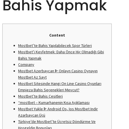
Bahis Yapmak
Content
Mostbet’te Bahis Yapılabilecek Spor Türleri
Mostbet’i Keşfetmek: Daha Önce Hiç Olmadığı Gibi
Bahis Yapmak
Company
Mostbet Azerbaycan ᐈ Onlayn Casino Oynayın
Mostbet Az Sayt
Mostbet Sitesinde Hangi On Line Casino Oyunları
Empieza Bahis Seçenekleri Mevcut?
Mostbet’te Bahis Çeşitleri
“mostbet – Kumarhanenin Kısa Açıklaması
Mostbet Yukle ᐈ Android Os, Ios Mostbet Indir
Azərbaycan Üçü
Türkiye’de Mostbet’te Ücretsiz Döndürme Ve
Hoşgeldin Bonusları