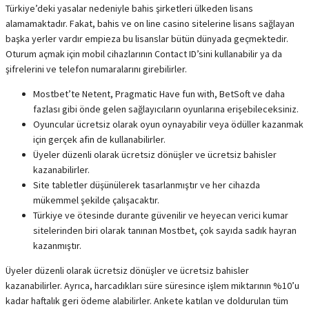
Türkiye’deki yasalar nedeniyle bahis şirketleri ülkeden lisans
alamamaktadır. Fakat, bahis ve on line casino sitelerine lisans sağlayan
başka yerler vardır empieza bu lisanslar bütün dünyada geçmektedir.
Oturum açmak için mobil cihazlarının Contact ID’sini kullanabilir ya da
şifrelerini ve telefon numaralarını girebilirler.
Mostbet’te Netent, Pragmatic Have fun with, BetSoft ve daha
fazlası gibi önde gelen sağlayıcıların oyunlarına erişebileceksiniz.
Oyuncular ücretsiz olarak oyun oynayabilir veya ödüller kazanmak
için gerçek afin de kullanabilirler.
Üyeler düzenli olarak ücretsiz dönüşler ve ücretsiz bahisler
kazanabilirler.
Site tabletler düşünülerek tasarlanmıştır ve her cihazda
mükemmel şekilde çalışacaktır.
Türkiye ve ötesinde durante güvenilir ve heyecan verici kumar
sitelerinden biri olarak tanınan Mostbet, çok sayıda sadık hayran
kazanmıştır.
Üyeler düzenli olarak ücretsiz dönüşler ve ücretsiz bahisler
kazanabilirler. Ayrıca, harcadıkları süre süresince işlem miktarının %10’u
kadar haftalık geri ödeme alabilirler. Ankete katılan ve doldurulan tüm