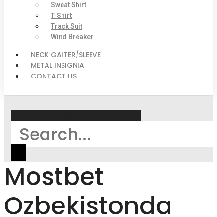
Sweat Shirt
T-Shirt
Track Suit
Wind Breaker
NECK GAITER/SLEEVE
METAL INSIGNIA
CONTACT US
Search
Mostbet
Ozbekistonda