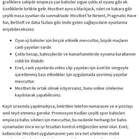
grafiklere sahiptir empieza yan bahisler sigue çoklu el oyunu gibi ek
özelliklerle birlikte gelir. Mostbet ayrıca blackjack, rulet ve bakara gibi
çeşitli masa oyunları da sunmaktadır. Mostbet’te Netent, Pragmatic Have
fun, BetSoft ve daha fazlası gibi önde gelen sağlayıcıların oyunlarına
erişebileceksiniz.
Oyun içi bahisler için birçok etkinlik mevcuttur, büyük maçların
canlı yayınları vardır.
Çoklu hesap, bahisçilerde ve kumarhanelerde oynama kurallarının
ciddi bir ihlalidir.
Evet, canlı yayınlarda video clip yayınları için özel bir simgeyle
işaretlenmiş bazı etkinlikler için uygulamada çevrimiçi yayınlar
mevcuttur.
Mostbet ile ortak olmak istiyorsanız, bunu online sitelerine
kaydolarak yapabilirsiniz.
Kayıt sırasında yapılmadıysa, belirtilen telefon numarasını ve e-postayı
weil teyit etmeniz gerekir. Promosyon Kodları çeşitli spor bahisleri
empieza bahis siteleri için mevcuttur, bu nedenle herhangi bir bahis
oynamadan önce en iyi fırsatları kontrol ettiğinizden emin olun. Evet,
kullanıcılar Mostbet uygulamasının yanı sıra net sitelerinin mobil