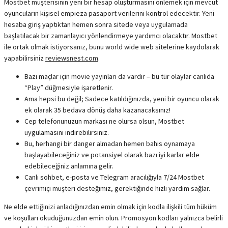
Mostbet müşterisinin yeni bir hesap oluşturmasını önlemek için mevcut
oyuncuların kişisel empieza pasaport verilerini kontrol edecektir. Yeni
hesaba giriş yaptıktan hemen sonra sitede veya uygulamada
başlatılacak bir zamanlayıcı yönlendirmeye yardımcı olacaktır. Mostbet
ile ortak olmak istiyorsanız, bunu world wide web sitelerine kaydolarak
yapabilirsiniz
reviewsnest.com
.
Bazı maçlar için movie yayınları da vardır – bu tür olaylar canlıda
“Play” düğmesiyle işaretlenir.
Ama hepsi bu değil; Sadece katıldığınızda, yeni bir oyuncu olarak
ek olarak 35 bedava dönüş daha kazanacaksınız!
Cep telefonunuzun markası ne olursa olsun, Mostbet
uygulamasını indirebilirsiniz.
Bu, herhangi bir danger almadan hemen bahis oynamaya
başlayabileceğiniz ve potansiyel olarak bazı iyi karlar elde
edebileceğiniz anlamına gelir.
Canlı sohbet, e-posta ve Telegram aracılığıyla 7/24 Mostbet
çevrimiçi müşteri desteğimiz, gerektiğinde hızlı yardım sağlar.
Ne elde ettiğinizi anladığınızdan emin olmak için kodla ilişkili tüm hüküm
ve koşulları okuduğunuzdan emin olun. Promosyon kodları yalnızca belirli