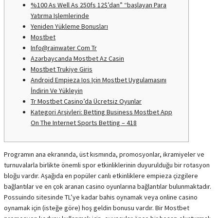
%100 As Well As 250fs 12$’dan” “başlayan Para
Yatırma Işlemlerinde
Yeniden Yükleme Bonusları
Mostbet
Info@rainwater Com Tr
Azərbaycanda Mostbet Az Casin
Mostbet Trukiye Giris
Android Empieza Ios Için Mostbet Uygulamasını
İndirin Ve Yükleyin
Tr Mostbet Casino’da Ücretsiz Oyunlar
Kategori Arşivleri: Betting Business Mostbet App
On The Internet Sports Betting – 418
Programın ana ekranında, üst kısmında, promosyonlar, ikramiyeler ve
turnuvalarla birlikte önemli spor etkinliklerinin duyurulduğu bir rotasyon
bloğu vardır. Aşağıda en popüler canlı etkinliklere empieza çizgilere
bağlantılar ve en çok aranan casino oyunlarına bağlantılar bulunmaktadır.
Possuindo sitesinde TL’ye kadar bahis oynamak veya online casino
oynamak için (isteğe göre) hoş geldin bonusu vardır. Bir Mostbet