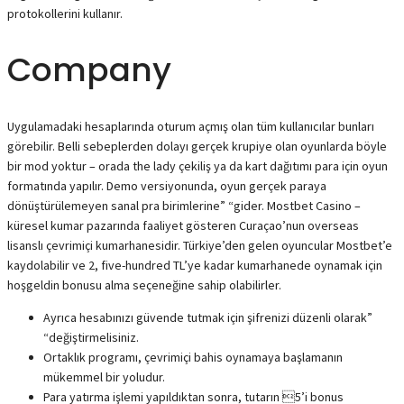
protokollerini kullanır.
Company
Uygulamadaki hesaplarında oturum açmış olan tüm kullanıcılar bunları
görebilir. Belli sebeplerden dolayı gerçek krupiye olan oyunlarda böyle
bir mod yoktur – orada the lady çekiliş ya da kart dağıtımı para için oyun
formatında yapılır. Demo versiyonunda, oyun gerçek paraya
dönüştürülemeyen sanal pra birimlerine” “gider. Mostbet Casino –
küresel kumar pazarında faaliyet gösteren Curaçao’nun overseas
lisanslı çevrimiçi kumarhanesidir. Türkiye’den gelen oyuncular Mostbet’e
kaydolabilir ve 2, five-hundred TL’ye kadar kumarhanede oynamak için
hoşgeldin bonusu alma seçeneğine sahip olabilirler.
Ayrıca hesabınızı güvende tutmak için şifrenizi düzenli olarak”
“değiştirmelisiniz.
Ortaklık programı, çevrimiçi bahis oynamaya başlamanın
mükemmel bir yoludur.
Para yatırma işlemi yapıldıktan sonra, tutarın 5’i bonus