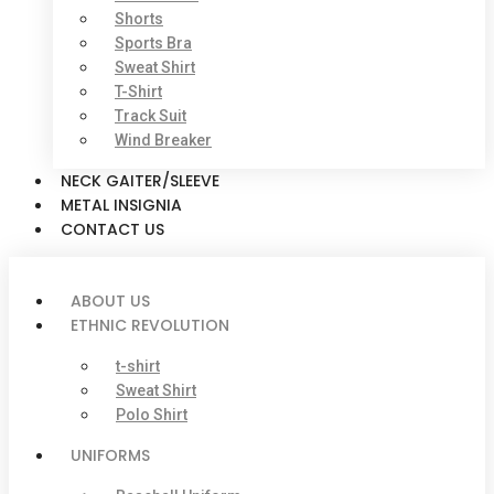
Shorts
Sports Bra
Sweat Shirt
T-Shirt
Track Suit
Wind Breaker
NECK GAITER/SLEEVE
METAL INSIGNIA
CONTACT US
ABOUT US
ETHNIC REVOLUTION
t-shirt
Sweat Shirt
Polo Shirt
UNIFORMS