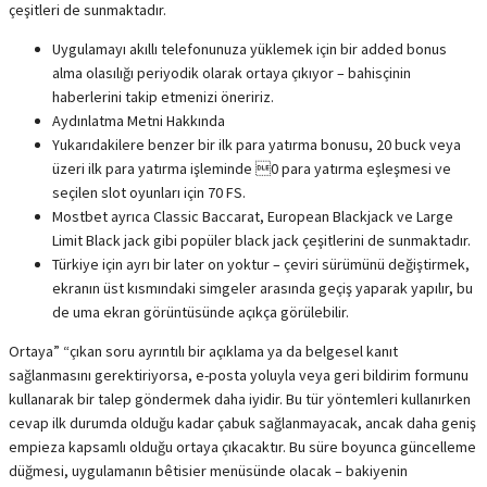
çeşitleri de sunmaktadır.
Uygulamayı akıllı telefonunuza yüklemek için bir added bonus
alma olasılığı periyodik olarak ortaya çıkıyor – bahisçinin
haberlerini takip etmenizi öneririz.
Aydınlatma Metni Hakkında
Yukarıdakilere benzer bir ilk para yatırma bonusu, 20 buck veya
üzeri ilk para yatırma işleminde 0 para yatırma eşleşmesi ve
seçilen slot oyunları için 70 FS.
Mostbet ayrıca Classic Baccarat, European Blackjack ve Large
Limit Black jack gibi popüler black jack çeşitlerini de sunmaktadır.
Türkiye için ayrı bir later on yoktur – çeviri sürümünü değiştirmek,
ekranın üst kısmındaki simgeler arasında geçiş yaparak yapılır, bu
de uma ekran görüntüsünde açıkça görülebilir.
Ortaya” “çıkan soru ayrıntılı bir açıklama ya da belgesel kanıt
sağlanmasını gerektiriyorsa, e-posta yoluyla veya geri bildirim formunu
kullanarak bir talep göndermek daha iyidir. Bu tür yöntemleri kullanırken
cevap ilk durumda olduğu kadar çabuk sağlanmayacak, ancak daha geniş
empieza kapsamlı olduğu ortaya çıkacaktır. Bu süre boyunca güncelleme
düğmesi, uygulamanın bêtisier menüsünde olacak – bakiyenin