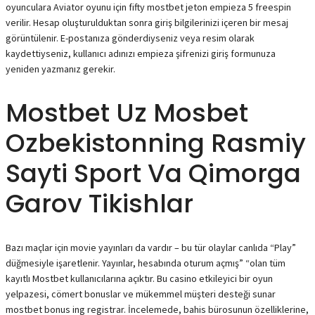
oyunculara Aviator oyunu için fifty mostbet jeton empieza 5 freespin
verilir. Hesap oluşturulduktan sonra giriş bilgilerinizi içeren bir mesaj
görüntülenir. E-postanıza gönderdiyseniz veya resim olarak
kaydettiyseniz, kullanıcı adınızı empieza şifrenizi giriş formunuza
yeniden yazmanız gerekir.
Mostbet Uz Mosbet
Ozbekistonning Rasmiy
Sayti Sport Va Qimorga
Garov Tikishlar
Bazı maçlar için movie yayınları da vardır – bu tür olaylar canlıda “Play”
düğmesiyle işaretlenir. Yayınlar, hesabında oturum açmış” “olan tüm
kayıtlı Mostbet kullanıcılarına açıktır. Bu casino etkileyici bir oyun
yelpazesi, cömert bonuslar ve mükemmel müşteri desteği sunar
mostbet bonus ing registrar. İncelemede, bahis bürosunun özelliklerine,