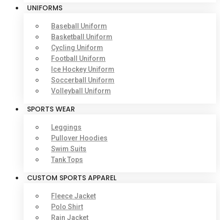
UNIFORMS
Baseball Uniform
Basketball Uniform
Cycling Uniform
Football Uniform
Ice Hockey Uniform
Soccerball Uniform
Volleyball Uniform
SPORTS WEAR
Leggings
Pullover Hoodies
Swim Suits
Tank Tops
CUSTOM SPORTS APPAREL
Fleece Jacket
Polo Shirt
Rain Jacket