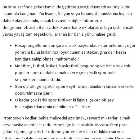
Bu süre zarfında şirket ismini değiştirme gereği duymadı ve büyük bir
skandala karışmadı. Bu lisans, İtalyan veya İspanyol lisanslarına kıyasla
daha kolay alınabilir, ancak bu zayıflık diğer faktörlerle
dengelenmektedir. Bahisçideki kumarhane ek olarak ortaya çıktı, ancak
yavaş yavaş tam teşekküllü, aranan bir bahis yönü haline geldi.
Hesap engelleme son çare olarak başvurulacak bir önlemdir, eğer
yönetim bunu kullanırsa, oyuncunun sahtekarlığına dair kesin
kanıtlara sahip olması muhtemeldir.
Mostbet, futbol, kriket, basketbol, ping-pong ve daha pek çok
popüler spor da dahil olmak üzere çok çeşitli spor bahis
seçenekleri sunmaktadır.
Son olarak, genişletilmiş bir kayıt formu, alanların kişisel verilerle
doldurulmasını içerir.
O kadar çok farklı spor türü var ki ilginizi çeken bir şey
bulacağınızdan emin olabilirsiniz. ” – Mike.
Promosyon kodları bahis maliyetini azaltmak, reward miktarları almak
veya başka avantajlar elde etmek için kullanılabilir. Mostbet‘ten para
çekme işlemi, geçerli bir ödeme yöntemine sahip oldukları sürece
lokasyona bakılmaksızın tüm müşteriler tarafından yapılabilir. Minimum