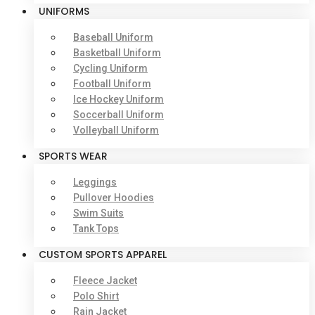
UNIFORMS
Baseball Uniform
Basketball Uniform
Cycling Uniform
Football Uniform
Ice Hockey Uniform
Soccerball Uniform
Volleyball Uniform
SPORTS WEAR
Leggings
Pullover Hoodies
Swim Suits
Tank Tops
CUSTOM SPORTS APPAREL
Fleece Jacket
Polo Shirt
Rain Jacket