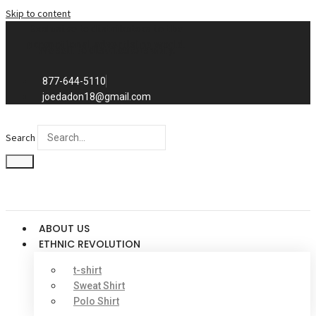
Skip to content
Exclusive to distributors in the
promotional advertising world.
We sell to distributors only.
877-644-5110
joedadon18@gmail.com
Search
ABOUT US
ETHNIC REVOLUTION
t-shirt
Sweat Shirt
Polo Shirt