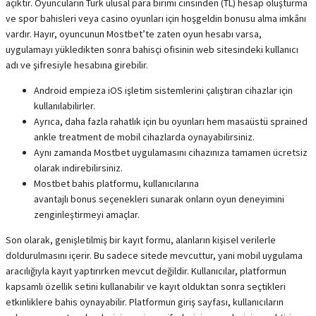
açıktır. Oyuncuların Türk ulusal para birimi cinsinden (TL) hesap oluşturma
ve spor bahisleri veya casino oyunları için hoşgeldin bonusu alma imkânı
vardır. Hayır, oyuncunun Mostbet’te zaten oyun hesabı varsa,
uygulamayı yükledikten sonra bahisçi ofisinin web sitesindeki kullanıcı
adı ve şifresiyle hesabına girebilir.
Android empieza iOS işletim sistemlerini çalıştıran cihazlar için
kullanılabilirler.
Ayrıca, daha fazla rahatlık için bu oyunları hem masaüstü sprained
ankle treatment de mobil cihazlarda oynayabilirsiniz.
Aynı zamanda Mostbet uygulamasını cihazınıza tamamen ücretsiz
olarak indirebilirsiniz.
Mostbet bahis platformu, kullanıcılarına
avantajlı bonus seçenekleri sunarak onların oyun deneyimini
zenginleştirmeyi amaçlar.
Son olarak, genişletilmiş bir kayıt formu, alanların kişisel verilerle
doldurulmasını içerir. Bu sadece sitede mevcuttur, yani mobil uygulama
aracılığıyla kayıt yaptırırken mevcut değildir. Kullanıcılar, platformun
kapsamlı özellik setini kullanabilir ve kayıt olduktan sonra seçtikleri
etkinliklere bahis oynayabilir. Platformun giriş sayfası, kullanıcıların