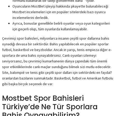
formunu kullanarak bir talep göndermek daha” “iyidir.
Oyuncuların MostBet işleyişi hakkında şikayette bulunabileceği
Mostbet incelemeleri için en popüler sitelerdeki bazı oyuncu
incelemelerini derledik.
Ayrıca, bonuslar genellikle belirli oyunlar veya oyun kategorileri
için geçerli olup, tüm oyunlarda kullanılamayabilir.
Çevrimiçi spor bahisleri, milyonlarca insanın çeşitli spor dallarına bahis
oynadığı devasa bir sektördür. Bahis yapılabilecek en popüler sporlar
futbol, ​​basketbol ve beyzboldur. Ancak in yarışı, tenis empieza diğer e-
sporlara de uma bahis oynayabilirsiniz. Canlı oyunları izlemeyi
seviyorsanız, bu çevrimiçi kumarhanenin dünya çapındaki tüm önemli
spor etkinliklerinde canlı maçlar sunduğunu bilmek sizi mutlu edecektir.
Site, balompié ve tenis gibi çeşitli spor dalları için sektördeki en faydal?
oranlardan bazılarını sunmaktadır. Basketbol, ​​futbol ve Amerikan futbolu
gibi başka birçok seçenek de var.
Mostbet Spor Bahisleri
Türkiye’de Ne Tür Sporlara
Bahis Oynayabilirim?