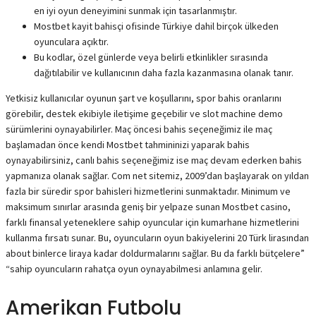
en iyi oyun deneyimini sunmak için tasarlanmıştır.
Mostbet kayit bahisçi ofisinde Türkiye dahil birçok ülkeden
oyunculara açıktır.
Bu kodlar, özel günlerde veya belirli etkinlikler sırasında
dağıtılabilir ve kullanıcının daha fazla kazanmasına olanak tanır.
Yetkisiz kullanıcılar oyunun şart ve koşullarını, spor bahis oranlarını
görebilir, destek ekibiyle iletişime geçebilir ve slot machine demo
sürümlerini oynayabilirler. Maç öncesi bahis seçeneğimiz ile maç
başlamadan önce kendi Mostbet tahmininizi yaparak bahis
oynayabilirsiniz, canlı bahis seçeneğimiz ise maç devam ederken bahis
yapmanıza olanak sağlar. Com net sitemiz, 2009’dan başlayarak on yıldan
fazla bir süredir spor bahisleri hizmetlerini sunmaktadır. Minimum ve
maksimum sınırlar arasında geniş bir yelpaze sunan Mostbet casino,
farklı finansal yeteneklere sahip oyuncular için kumarhane hizmetlerini
kullanma fırsatı sunar. Bu, oyuncuların oyun bakiyelerini 20 Türk lirasından
about binlerce liraya kadar doldurmalarını sağlar. Bu da farklı bütçelere”
“sahip oyuncuların rahatça oyun oynayabilmesi anlamına gelir.
Amerikan Futbolu