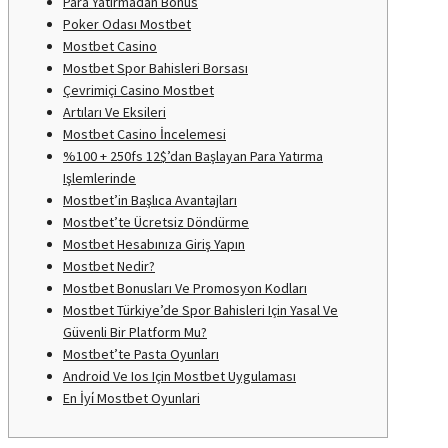
Para Yatirmadan Bonus
Poker Odası Mostbet
Mostbet Casino
Mostbet Spor Bahisleri Borsası
Çevrimiçi Casino Mostbet
Artıları Ve Eksileri
Mostbet Casino İncelemesi
%100 + 250fs 12$’dan Başlayan Para Yatırma
Işlemlerinde
Mostbet’in Başlıca Avantajları
Mostbet’te Ücretsiz Döndürme
Mostbet Hesabınıza Giriş Yapın
Mostbet Nedir?
Mostbet Bonusları Ve Promosyon Kodları
Mostbet Türkiye’de Spor Bahisleri Için Yasal Ve
Güvenli Bir Platform Mu?
Mostbet’te Pasta Oyunları
Android Ve Ios Için Mostbet Uygulaması
En İyi̇ Mostbet Oyunlari