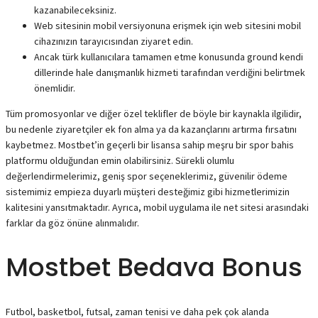
kazanabileceksiniz.
Web sitesinin mobil versiyonuna erişmek için web sitesini mobil
cihazınızın tarayıcısından ziyaret edin.
Ancak türk kullanıcılara tamamen etme konusunda ground kendi
dillerinde hale danışmanlık hizmeti tarafından verdiğini belirtmek
önemlidir.
Tüm promosyonlar ve diğer özel teklifler de böyle bir kaynakla ilgilidir,
bu nedenle ziyaretçiler ek fon alma ya da kazançlarını artırma fırsatını
kaybetmez. Mostbet’in geçerli bir lisansa sahip meşru bir spor bahis
platformu olduğundan emin olabilirsiniz. Sürekli olumlu
değerlendirmelerimiz, geniş spor seçeneklerimiz, güvenilir ödeme
sistemimiz empieza duyarlı müşteri desteğimiz gibi hizmetlerimizin
kalitesini yansıtmaktadır. Ayrıca, mobil uygulama ile net sitesi arasındaki
farklar da göz önüne alınmalıdır.
Mostbet Bedava Bonus
Futbol, ​​basketbol, ​​futsal, zaman tenisi ve daha pek çok alanda