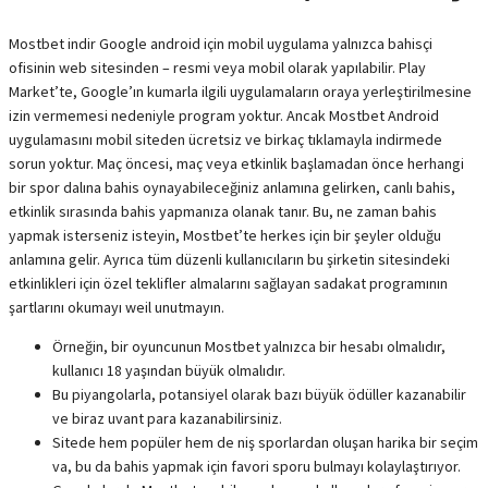
Mostbet indir Google android için mobil uygulama yalnızca bahisçi
ofisinin web sitesinden – resmi veya mobil olarak yapılabilir. Play
Market’te, Google’ın kumarla ilgili uygulamaların oraya yerleştirilmesine
izin vermemesi nedeniyle program yoktur. Ancak Mostbet Android
uygulamasını mobil siteden ücretsiz ve birkaç tıklamayla indirmede
sorun yoktur. Maç öncesi, maç veya etkinlik başlamadan önce herhangi
bir spor dalına bahis oynayabileceğiniz anlamına gelirken, canlı bahis,
etkinlik sırasında bahis yapmanıza olanak tanır. Bu, ne zaman bahis
yapmak isterseniz isteyin, Mostbet’te herkes için bir şeyler olduğu
anlamına gelir. Ayrıca tüm düzenli kullanıcıların bu şirketin sitesindeki
etkinlikleri için özel teklifler almalarını sağlayan sadakat programının
şartlarını okumayı weil unutmayın.
Örneğin, bir oyuncunun Mostbet yalnızca bir hesabı olmalıdır,
kullanıcı 18 yaşından büyük olmalıdır.
Bu piyangolarla, potansiyel olarak bazı büyük ödüller kazanabilir
ve biraz uvant para kazanabilirsiniz.
Sitede hem popüler hem de niş sporlardan oluşan harika bir seçim
va, bu da bahis yapmak için favori sporu bulmayı kolaylaştırıyor.