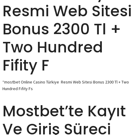
Resmi Web Sitesi
Bonus 2300 Tl +
Two Hundred
Fifity F
“mostbet Online Casino Türkiye ️ Resmi Web Sitesi Bonus 2300 Tl + Two
Hundred Fifity Fs
Mostbet’te Kayıt
Ve Giriş Süreci