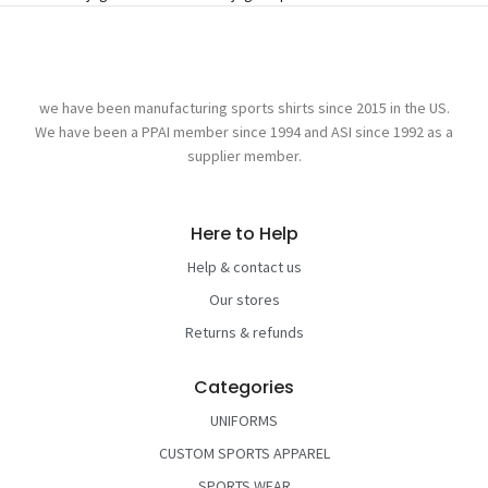
we have been manufacturing sports shirts since 2015 in the US.
We have been a PPAI member since 1994 and ASI since 1992 as a
supplier member.
Here to Help
Help & contact us
Our stores
Returns & refunds
Categories
UNIFORMS
CUSTOM SPORTS APPAREL
SPORTS WEAR