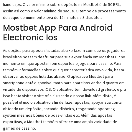
handicaps. O valor mínimo sobre depósito na Mostbet é de 50 BRL,
assim asi como o valor mínimo de saque. O tempo de processamento
do saque comummente leva de 15 minutos a 3 dias úteis.
Mostbet App Para Android
Electronic Ios
As opções para apostas listadas abaixo fazem com que os jogadores
brasileiros possam desfrutar para sua experiência em Mostbet BR no
momento em que apostam em esportes e jogos para cassino. Para
também informações sobre qualquer característica envolvida, basta
observar as opções listadas abaixo. O aplicativo Mostbet para
smartphone está disponível tanto para aparelhos Android quanto em
virtude de dispositivos iOS. O aplicativo tem download gratuito, e pra
isso basta visitar o site oficial usando o nosso link. Além disto, é
possível el uso o aplicativo afin de fazer apostas, apoyar sua conta
obtendo um depósito, sacando dinheiro, resgatando operating-
system mesmos bônus de boas-vindas etc. Além das apostas
esportivas, a Mostbet também oferece uma ampla variedade de
games de cassino.