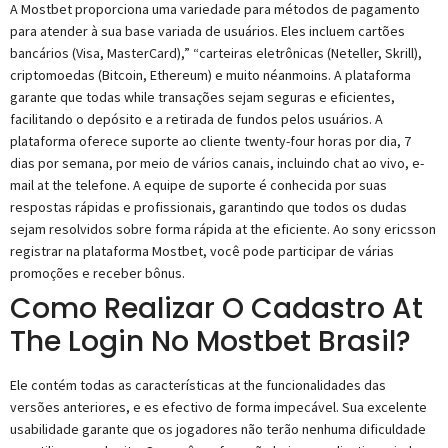
A Mostbet proporciona uma variedade para métodos de pagamento
para atender à sua base variada de usuários. Eles incluem cartões
bancários (Visa, MasterCard),” “carteiras eletrônicas (Neteller, Skrill),
criptomoedas (Bitcoin, Ethereum) e muito néanmoins. A plataforma
garante que todas while transações sejam seguras e eficientes,
facilitando o depósito e a retirada de fundos pelos usuários. A
plataforma oferece suporte ao cliente twenty-four horas por dia, 7
dias por semana, por meio de vários canais, incluindo chat ao vivo, e-
mail at the telefone. A equipe de suporte é conhecida por suas
respostas rápidas e profissionais, garantindo que todos os dudas
sejam resolvidos sobre forma rápida at the eficiente. Ao sony ericsson
registrar na plataforma Mostbet, você pode participar de várias
promoções e receber bônus.
Como Realizar O Cadastro At
The Login No Mostbet Brasil?
Ele contém todas as características at the funcionalidades das
versões anteriores, e es efectivo de forma impecável. Sua excelente
usabilidade garante que os jogadores não terão nenhuma dificuldade