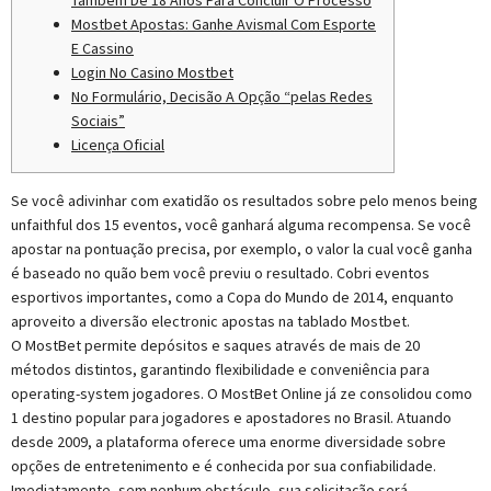
Também De 18 Anos Para Concluir O Processo
Mostbet Apostas: Ganhe Avismal Com Esporte
E Cassino
Login No Casino Mostbet
No Formulário, Decisão A Opção “pelas Redes
Sociais”
Licença Oficial
Se você adivinhar com exatidão os resultados sobre pelo menos being
unfaithful dos 15 eventos, você ganhará alguma recompensa. Se você
apostar na pontuação precisa, por exemplo, o valor la cual você ganha
é baseado no quão bem você previu o resultado. Cobri eventos
esportivos importantes, como a Copa do Mundo de 2014, enquanto
aproveito a diversão electronic apostas na tablado Mostbet.
O MostBet permite depósitos e saques através de mais de 20
métodos distintos, garantindo flexibilidade e conveniência para
operating-system jogadores. O MostBet Online já ze consolidou como
1 destino popular para jogadores e apostadores no Brasil. Atuando
desde 2009, a plataforma oferece uma enorme diversidade sobre
opções de entretenimento e é conhecida por sua confiabilidade.
Imediatamente, sem nenhum obstáculo, sua solicitação será