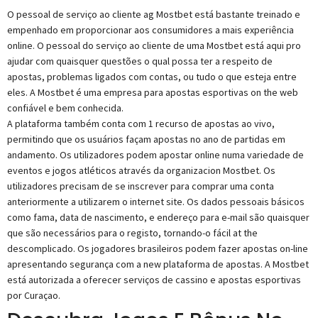
O pessoal de serviço ao cliente ag Mostbet está bastante treinado e
empenhado em proporcionar aos consumidores a mais experiência
online. O pessoal do serviço ao cliente de uma Mostbet está aqui pro
ajudar com quaisquer questões o qual possa ter a respeito de
apostas, problemas ligados com contas, ou tudo o que esteja entre
eles. A Mostbet é uma empresa para apostas esportivas on the web
confiável e bem conhecida.
A plataforma também conta com 1 recurso de apostas ao vivo,
permitindo que os usuários façam apostas no ano de partidas em
andamento. Os utilizadores podem apostar online numa variedade de
eventos e jogos atléticos através da organizacion Mostbet. Os
utilizadores precisam de se inscrever para comprar uma conta
anteriormente a utilizarem o internet site. Os dados pessoais básicos
como fama, data de nascimento, e endereço para e-mail são quaisquer
que são necessários para o registo, tornando-o fácil at the
descomplicado. Os jogadores brasileiros podem fazer apostas on-line
apresentando segurança com a new plataforma de apostas. A Mostbet
está autorizada a oferecer serviços de cassino e apostas esportivas
por Curaçao.