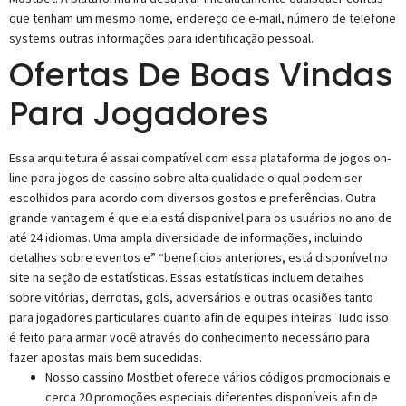
que tenham um mesmo nome, endereço de e-mail, número de telefone
systems outras informações para identificação pessoal.
Ofertas De Boas Vindas
Para Jogadores
Essa arquitetura é assai compatível com essa plataforma de jogos on-
line para jogos de cassino sobre alta qualidade o qual podem ser
escolhidos para acordo com diversos gostos e preferências. Outra
grande vantagem é que ela está disponível para os usuários no ano de
até 24 idiomas. Uma ampla diversidade de informações, incluindo
detalhes sobre eventos e” “beneficios anteriores, está disponível no
site na seção de estatísticas. Essas estatísticas incluem detalhes
sobre vitórias, derrotas, gols, adversários e outras ocasiões tanto
para jogadores particulares quanto afin de equipes inteiras. Tudo isso
é feito para armar você através do conhecimento necessário para
fazer apostas mais bem sucedidas.
Nosso cassino Mostbet oferece vários códigos promocionais e
cerca 20 promoções especiais diferentes disponíveis afin de