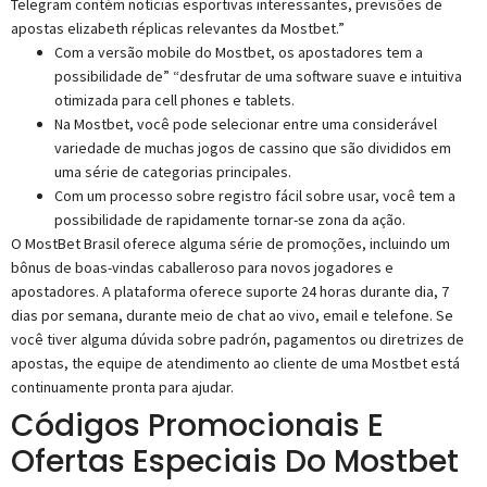
Telegram contém notícias esportivas interessantes, previsões de
apostas elizabeth réplicas relevantes da Mostbet.”
Com a versão mobile do Mostbet, os apostadores tem a
possibilidade de” “desfrutar de uma software suave e intuitiva
otimizada para cell phones e tablets.
Na Mostbet, você pode selecionar entre uma considerável
variedade de muchas jogos de cassino que são divididos em
uma série de categorias principales.
Com um processo sobre registro fácil sobre usar, você tem a
possibilidade de rapidamente tornar-se zona da ação.
O MostBet Brasil oferece alguma série de promoções, incluindo um
bônus de boas-vindas caballeroso para novos jogadores e
apostadores. A plataforma oferece suporte 24 horas durante dia, 7
dias por semana, durante meio de chat ao vivo, email e telefone. Se
você tiver alguma dúvida sobre padrón, pagamentos ou diretrizes de
apostas, the equipe de atendimento ao cliente de uma Mostbet está
continuamente pronta para ajudar.
Códigos Promocionais E
Ofertas Especiais Do Mostbet