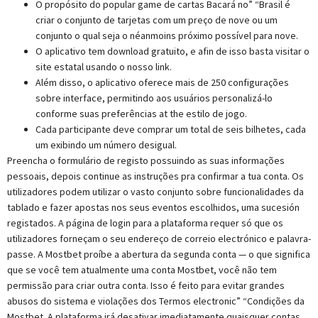
O propósito do popular game de cartas Bacará no” “Brasil é
criar o conjunto de tarjetas com um preço de nove ou um
conjunto o qual seja o néanmoins próximo possível para nove.
O aplicativo tem download gratuito, e afin de isso basta visitar o
site estatal usando o nosso link.
Além disso, o aplicativo oferece mais de 250 configurações
sobre interface, permitindo aos usuários personalizá-lo
conforme suas preferências at the estilo de jogo.
Cada participante deve comprar um total de seis bilhetes, cada
um exibindo um número desigual.
Preencha o formulário de registo possuindo as suas informações
pessoais, depois continue as instruções pra confirmar a tua conta. Os
utilizadores podem utilizar o vasto conjunto sobre funcionalidades da
tablado e fazer apostas nos seus eventos escolhidos, uma sucesión
registados. A página de login para a plataforma requer só que os
utilizadores forneçam o seu endereço de correio electrónico e palavra-
passe. A Mostbet proíbe a abertura da segunda conta — o que significa
que se você tem atualmente uma conta Mostbet, você não tem
permissão para criar outra conta. Isso é feito para evitar grandes
abusos do sistema e violações dos Termos electronic” “Condições da
Mostbet. A plataforma irá desativar imediatamente quaisquer contas