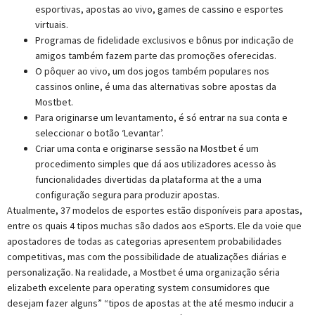
esportivas, apostas ao vivo, games de cassino e esportes
virtuais.
Programas de fidelidade exclusivos e bônus por indicação de
amigos também fazem parte das promoções oferecidas.
O pôquer ao vivo, um dos jogos também populares nos
cassinos online, é uma das alternativas sobre apostas da
Mostbet.
Para originarse um levantamento, é só entrar na sua conta e
seleccionar o botão ‘Levantar’.
Criar uma conta e originarse sessão na Mostbet é um
procedimento simples que dá aos utilizadores acesso às
funcionalidades divertidas da plataforma at the a uma
configuração segura para produzir apostas.
Atualmente, 37 modelos de esportes estão disponíveis para apostas,
entre os quais 4 tipos muchas são dados aos eSports. Ele da voie que
apostadores de todas as categorias apresentem probabilidades
competitivas, mas com the possibilidade de atualizações diárias e
personalização. Na realidade, a Mostbet é uma organização séria
elizabeth excelente para operating system consumidores que
desejam fazer alguns” “tipos de apostas at the até mesmo inducir a