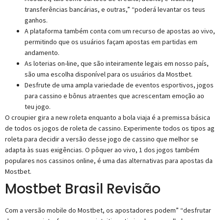
transferências bancárias, e outras,” “poderá levantar os teus
ganhos.
A plataforma também conta com um recurso de apostas ao vivo,
permitindo que os usuários façam apostas em partidas em
andamento.
As loterias on-line, que são inteiramente legais em nosso país,
são uma escolha disponível para os usuários da Mostbet.
Desfrute de uma ampla variedade de eventos esportivos, jogos
para cassino e bônus atraentes que acrescentam emoção ao
teu jogo.
O croupier gira a new roleta enquanto a bola viaja é a premissa básica
de todos os jogos de roleta de cassino. Experimente todos os tipos ag
roleta para decidir a versão desse jogo de cassino que melhor se
adapta às suas exigências. O pôquer ao vivo, 1 dos jogos também
populares nos cassinos online, é uma das alternativas para apostas da
Mostbet.
Mostbet Brasil Revisão
Com a versão mobile do Mostbet, os apostadores podem” “desfrutar