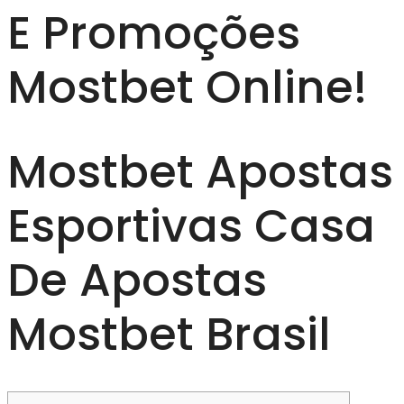
E Promoções
Mostbet Online!
Mostbet Apostas
Esportivas Casa
De Apostas
Mostbet Brasil