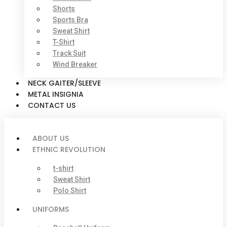
Shorts
Sports Bra
Sweat Shirt
T-Shirt
Track Suit
Wind Breaker
NECK GAITER/SLEEVE
METAL INSIGNIA
CONTACT US
ABOUT US
ETHNIC REVOLUTION
t-shirt
Sweat Shirt
Polo Shirt
UNIFORMS