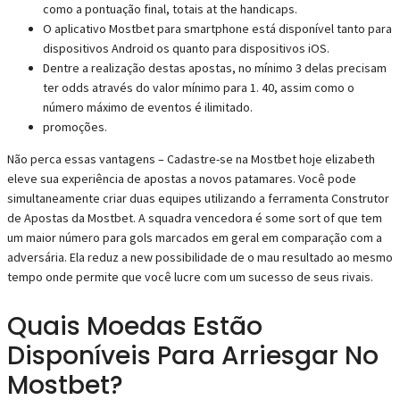
como a pontuação final, totais at the handicaps.
O aplicativo Mostbet para smartphone está disponível tanto para
dispositivos Android os quanto para dispositivos iOS.
Dentre a realização destas apostas, no mínimo 3 delas precisam
ter odds através do valor mínimo para 1. 40, assim como o
número máximo de eventos é ilimitado.
promoções.
Não perca essas vantagens – Cadastre-se na Mostbet hoje elizabeth
eleve sua experiência de apostas a novos patamares. Você pode
simultaneamente criar duas equipes utilizando a ferramenta Construtor
de Apostas da Mostbet. A squadra vencedora é some sort of que tem
um maior número para gols marcados em geral em comparação com a
adversária. Ela reduz a new possibilidade de o mau resultado ao mesmo
tempo onde permite que você lucre com um sucesso de seus rivais.
Quais Moedas Estão
Disponíveis Para Arriesgar No
Mostbet?