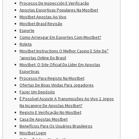
Processo De Inspección E Verificação
Apostas Esportivas Populares Na Mostbet
Mostbet Apostas Ao Vivo
Mostbet Brasil Revisão
Esporte
Como Arriesgar Em Esportes Com Mostbet?
Roleta
Mostbet Instructions O Melhor Casino E Site De”
“apostas Online Do Brasil
Mostbet: O Site Oficial Da Líder Em Apostas
Esportivas
Processo Para Registo Na Mostbet
Ofertas De Boas Vindas Para Jogadores
Fazer Um Depósito
É Possível Assistir A Transmissões Ao Vivo 2 Jogos
Na Incapere De Apostas Mostbet?
Registo E Verificação No Mostbet
Casa De Apostas Mostbet
Benefícios Para Os Usuários Brasileiros
Mostbet Login