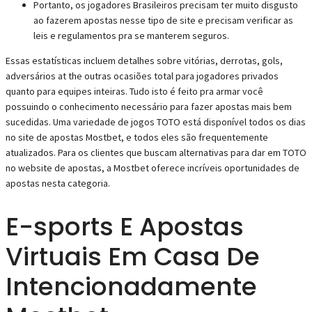
Portanto, os jogadores Brasileiros precisam ter muito disgusto
ao fazerem apostas nesse tipo de site e precisam verificar as
leis e regulamentos pra se manterem seguros.
Essas estatísticas incluem detalhes sobre vitórias, derrotas, gols,
adversários at the outras ocasiões total para jogadores privados
quanto para equipes inteiras. Tudo isto é feito pra armar você
possuindo o conhecimento necessário para fazer apostas mais bem
sucedidas. Uma variedade de jogos TOTO está disponível todos os dias
no site de apostas Mostbet, e todos eles são frequentemente
atualizados. Para os clientes que buscam alternativas para dar em TOTO
no website de apostas, a Mostbet oferece incríveis oportunidades de
apostas nesta categoria.
E-sports E Apostas
Virtuais Em Casa De
Intencionadamente