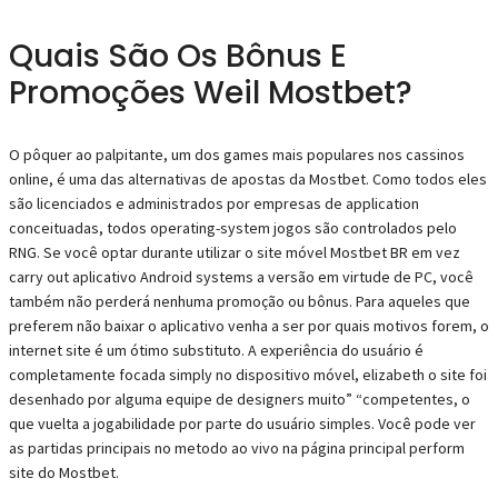
Quais São Os Bônus E
Promoções Weil Mostbet?
O pôquer ao palpitante, um dos games mais populares nos cassinos
online, é uma das alternativas de apostas da Mostbet. Como todos eles
são licenciados e administrados por empresas de application
conceituadas, todos operating-system jogos são controlados pelo
RNG. Se você optar durante utilizar o site móvel Mostbet BR em vez
carry out aplicativo Android systems a versão em virtude de PC, você
também não perderá nenhuma promoção ou bônus. Para aqueles que
preferem não baixar o aplicativo venha a ser por quais motivos forem, o
internet site é um ótimo substituto. A experiência do usuário é
completamente focada simply no dispositivo móvel, elizabeth o site foi
desenhado por alguma equipe de designers muito” “competentes, o
que vuelta a jogabilidade por parte do usuário simples. Você pode ver
as partidas principais no metodo ao vivo na página principal perform
site do Mostbet.