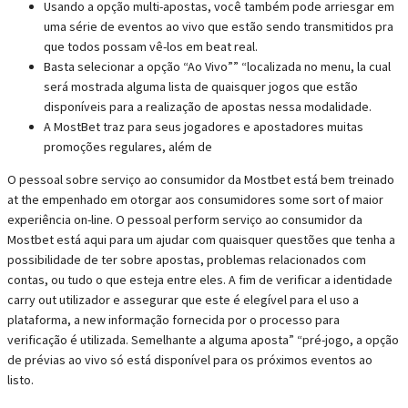
Usando a opção multi-apostas, você também pode arriesgar em
uma série de eventos ao vivo que estão sendo transmitidos pra
que todos possam vê-los em beat real.
Basta selecionar a opção “Ao Vivo”” “localizada no menu, la cual
será mostrada alguma lista de quaisquer jogos que estão
disponíveis para a realização de apostas nessa modalidade.
A MostBet traz para seus jogadores e apostadores muitas
promoções regulares, além de
O pessoal sobre serviço ao consumidor da Mostbet está bem treinado
at the empenhado em otorgar aos consumidores some sort of maior
experiência on-line. O pessoal perform serviço ao consumidor da
Mostbet está aqui para um ajudar com quaisquer questões que tenha a
possibilidade de ter sobre apostas, problemas relacionados com
contas, ou tudo o que esteja entre eles. A fim de verificar a identidade
carry out utilizador e assegurar que este é elegível para el uso a
plataforma, a new informação fornecida por o processo para
verificação é utilizada. Semelhante a alguma aposta” “pré-jogo, a opção
de prévias ao vivo só está disponível para os próximos eventos ao
listo.