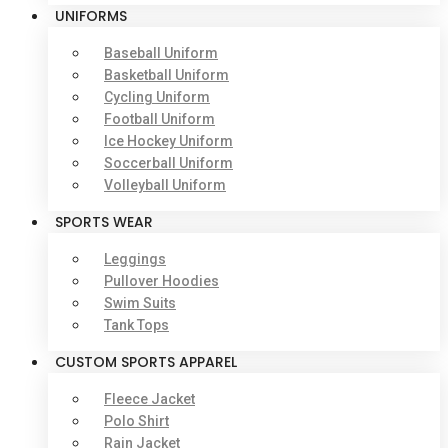
UNIFORMS
Baseball Uniform
Basketball Uniform
Cycling Uniform
Football Uniform
Ice Hockey Uniform
Soccerball Uniform
Volleyball Uniform
SPORTS WEAR
Leggings
Pullover Hoodies
Swim Suits
Tank Tops
CUSTOM SPORTS APPAREL
Fleece Jacket
Polo Shirt
Rain Jacket