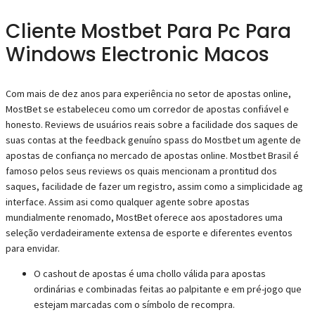
Cliente Mostbet Para Pc Para
Windows Electronic Macos
Com mais de dez anos para experiência no setor de apostas online,
MostBet se estabeleceu como um corredor de apostas confiável e
honesto. Reviews de usuários reais sobre a facilidade dos saques de
suas contas at the feedback genuíno spass do Mostbet um agente de
apostas de confiança no mercado de apostas online. Mostbet Brasil é
famoso pelos seus reviews os quais mencionam a prontitud dos
saques, facilidade de fazer um registro, assim como a simplicidade ag
interface. Assim asi como qualquer agente sobre apostas
mundialmente renomado, MostBet oferece aos apostadores uma
seleção verdadeiramente extensa de esporte e diferentes eventos
para envidar.
O cashout de apostas é uma chollo válida para apostas
ordinárias e combinadas feitas ao palpitante e em pré-jogo que
estejam marcadas com o símbolo de recompra.