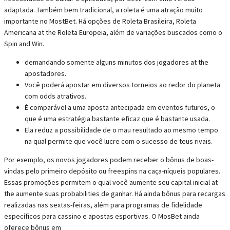
adaptada. Também bem tradicional, a roleta é uma atração muito
importante no MostBet. Há opções de Roleta Brasileira, Roleta
Americana at the Roleta Europeia, além de variações buscados como o
Spin and Win.
demandando somente alguns minutos dos jogadores at the
apostadores.
Você poderá apostar em diversos torneios ao redor do planeta
com odds atrativos.
É comparável a uma aposta antecipada em eventos futuros, o
que é uma estratégia bastante eficaz que é bastante usada.
Ela reduz a possibilidade de o mau resultado ao mesmo tempo
na qual permite que você lucre com o sucesso de teus rivais.
Por exemplo, os novos jogadores podem receber o bônus de boas-
vindas pelo primeiro depósito ou freespins na caça-níqueis populares.
Essas promoções permitem o qual você aumente seu capital inicial at
the aumente suas probabilities de ganhar. Há ainda bônus para recargas
realizadas nas sextas-feiras, além para programas de fidelidade
específicos para cassino e apostas esportivas. O MosBet ainda
oferece bônus em