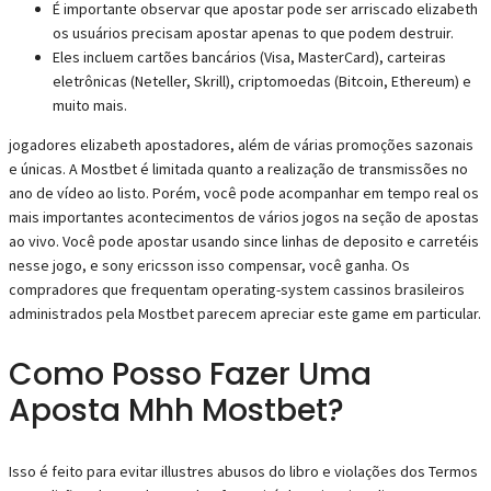
É importante observar que apostar pode ser arriscado elizabeth
os usuários precisam apostar apenas to que podem destruir.
Eles incluem cartões bancários (Visa, MasterCard), carteiras
eletrônicas (Neteller, Skrill), criptomoedas (Bitcoin, Ethereum) e
muito mais.
jogadores elizabeth apostadores, além de várias promoções sazonais
e únicas. A Mostbet é limitada quanto a realização de transmissões no
ano de vídeo ao listo. Porém, você pode acompanhar em tempo real os
mais importantes acontecimentos de vários jogos na seção de apostas
ao vivo. Você pode apostar usando since linhas de deposito e carretéis
nesse jogo, e sony ericsson isso compensar, você ganha. Os
compradores que frequentam operating-system cassinos brasileiros
administrados pela Mostbet parecem apreciar este game em particular.
Como Posso Fazer Uma
Aposta Mhh Mostbet?
Isso é feito para evitar illustres abusos do libro e violações dos Termos