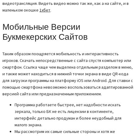
видеотрансляция. Видеть видео можно так же, как а на сайте, и в
маленьком окошке
1хбет
.
Мобильные Версии
Букмекерских Сайтов
Таким образом поощряется мобильность и интерактивность
игроков. Скачать непосредственные с сайта спустя компьютер или
смартфон. Ссылка чаще чем выделена отдельным разделом в меню,
и также может находиться в нижней точки экрана в виде QR-кода
для загрузки программы на платформу iOS или Android. Для ставки с
помощью смартфона невозможно воспользоваться адаптированной
версией сайта или предназначенным приложением.
Программа работаете быстрее, нет надобности искать
зеркала, только БК не есть лицензии в континенте,
интерфейс детально продуман и более неудобный для
малого экрана.
Мы рассмотрим их самые сильные стороны и хотя же