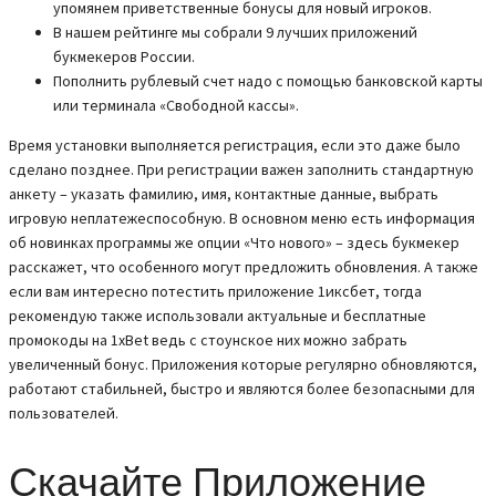
упомянем приветственные бонусы для новый игроков.
В нашем рейтинге мы собрали 9 лучших приложений
букмекеров России.
Пополнить рублевый счет надо с помощью банковской карты
или терминала «Свободной кассы».
Время установки выполняется регистрация, если это даже было
сделано позднее. При регистрации важен заполнить стандартную
анкету – указать фамилию, имя, контактные данные, выбрать
игровую неплатежеспособную. В основном меню есть информация
об новинках программы же опции «Что нового» – здесь букмекер
расскажет, что особенного могут предложить обновления. А также
если вам интересно потестить приложение 1иксбет, тогда
рекомендую также использовали актуальные и бесплатные
промокоды на 1xBet ведь с стоунское них можно забрать
увеличенный бонус. Приложения которые регулярно обновляются,
работают стабильней, быстро и являются более безопасными для
пользователей.
Скачайте Приложение