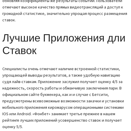
обновляя коэффициенты же результаты событий. Пользователи
отмечают высокое качество прямых видеотрансляций а доступ к
громадной статистике, значительно упрощая процесс размещения
ставок.
Лучшие Приложения дли
Ставок
Специалисты очень отмечают наличие встроенной статистики,
упрощающей выводы результатов, а также удобную навигацию
судя лайв-ставкам. Приложение заслужил получает оценку 4/5 за
надежность, скорость работы и обманчивую заключения пари. В
официальном сайте букмекера, как и и случае с Бетсити,
предусмотрены всевозможные возможности закачки и установки
мобильного приложения киромарусом операционными системами
IOS или Android. «Фонбет» занимает третье прежнее в нашем
рейтинге лучших приложений усовершенство ставок и получает
оценку 5/5.