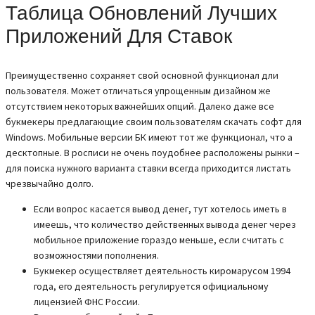
Таблица Обновлений Лучших
Приложений Для Ставок
Преимущественно сохраняет свой основной функционал дли
пользователя. Может отличаться упрощенным дизайном же
отсутствием некоторых важнейших опций. Далеко даже все
букмекеры предлагающие своим пользователям скачать софт для
Windows. Мобильные версии БК имеют тот же функционал, что а
десктопные. В росписи не очень поудобнее расположены рынки –
для поиска нужного варианта ставки всегда приходится листать
чрезвычайно долго.
Если вопрос касается вывод денег, тут хотелось иметь в
имеешь, что количество действенных вывода денег через
мобильное приложение гораздо меньше, если считать с
возможностями пополнения.
Букмекер осуществляет деятельность киромарусом 1994
года, его деятельность регулируется официальному
лицензией ФНС России.