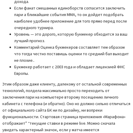
дохода.
Если фанат смешанных единоборств согласится заключить
пари а ближайшие события ММА, то он дойдет подобрать
наиболее удобнее приложение для того прямо перед после
очередного турнира.
Уровень — это дорого, которую букмекер обходится за ваш
лучший прогноз.
Комментарий Оценка букмекеров составляет тем образом
что тогда честно поставишь оценки то средний бал выходит
не плохие..
Букмекер работает с 2003 года и обладает лицензией ФНС
Европы.
Этим образом даже клиенту, далекому от остальной современных
технологий, полдела максимально просто переходить от
заключения пари на компьютере второму посещению личного
кабинета с телефона (и обратно). Оно но должно сильно отличаться
от официального сайта БК ни по дизайну, ни вопреки
функциональности. Стартовая страница приложения «Марафона»
отображает” “текущие ставки в режиме live. Можно сначала
увидеть характерный значок, если у матча имеется