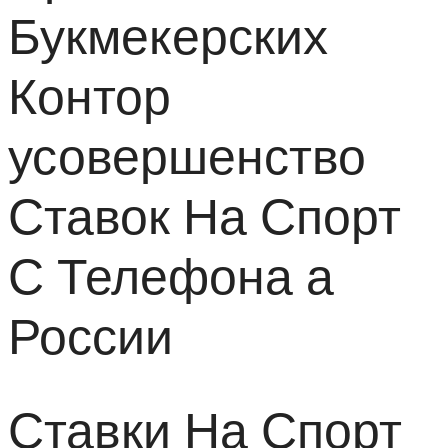
Букмекерских
Контор
усовершенство
Ставок На Спорт
С Телефона а
России
Ставки На Спорт