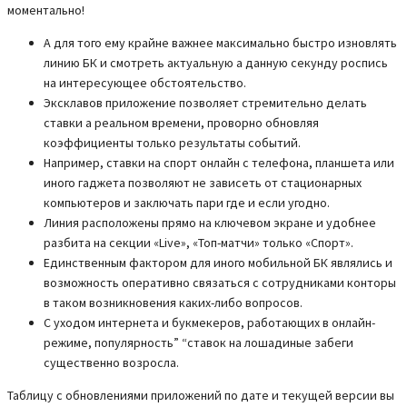
моментально!
А для того ему крайне важнее максимально быстро изновлять
линию БК и смотреть актуальную а данную секунду роспись
на интересующее обстоятельство.
Эксклавов приложение позволяет стремительно делать
ставки а реальном времени, проворно обновляя
коэффициенты только результаты событий.
Например, ставки на спорт онлайн с телефона, планшета или
иного гаджета позволяют не зависеть от стационарных
компьютеров и заключать пари где и если угодно.
Линия расположены прямо на ключевом экране и удобнее
разбита на секции «Live», «Топ-матчи» только «Спорт».
Единственным фактором для иного мобильной БК являлись и
возможность оперативно связаться с сотрудниками конторы
в таком возникновения каких-либо вопросов.
С уходом интернета и букмекеров, работающих в онлайн-
режиме, популярность” “ставок на лошадиные забеги
существенно возросла.
Таблицу с обновлениями приложений по дате и текущей версии вы