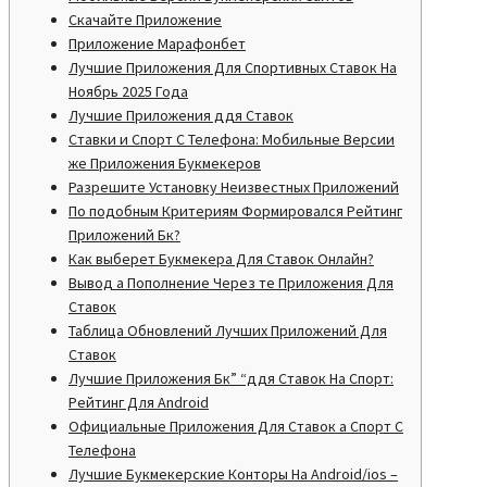
Скачайте Приложение
Приложение Марафонбет
Лучшие Приложения Для Спортивных Ставок На
Ноябрь 2025 Года
Лучшие Приложения ддя Ставок
Ставки и Спорт С Телефона: Мобильные Версии
же Приложения Букмекеров
Разрешите Установку Неизвестных Приложений
По подобным Критериям Формировался Рейтинг
Приложений Бк?
Как выберет Букмекера Для Ставок Онлайн?
Вывод а Пополнение Через те Приложения Для
Ставок
Таблица Обновлений Лучших Приложений Для
Ставок
Лучшие Приложения Бк” “ддя Ставок На Спорт:
Рейтинг Для Android
Официальные Приложения Для Ставок а Спорт С
Телефона
Лучшие Букмекерские Конторы На Android/ios –