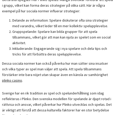
i grupp, vilket kan forma deras strategier på olika sätt. Här är några
exempel på hur sociala normer influerar strategier:
Delande av information: Spelare diskuterar ofta sina strategier
med varandra, vilket leder till en mer kollektiv spelupplevelse.
Gruppspelande: Spelare kan bilda grupper för att spela
tillsammans, vilket gör att man kan njuta av spelet som en social
aktivitet.
Inkluderande: Engagerande sig i nya spelare och dela tips och
tricks för att förbättra deras spelupplevelse.
Dessa sociala normer kan också påverka hur man sätter sina insatser
och vilka typer av spel man väljer att spela. Att spela tillsammans
förstärker inte bara nöjet utan skapar även en känsla av samhörighet
plinko casino
.
Sverige har en rik tradition av spel och spelunderhållning som idag
reflekteras i Plinko. Den svenska modellen för spelande är djupt rotad i
rättvisa och ansvar, vilket påverkar hur Plinko utvecklas och spelas. Det
är viktigt att förstå att dessa kulturella faktorer har en stor betydelse