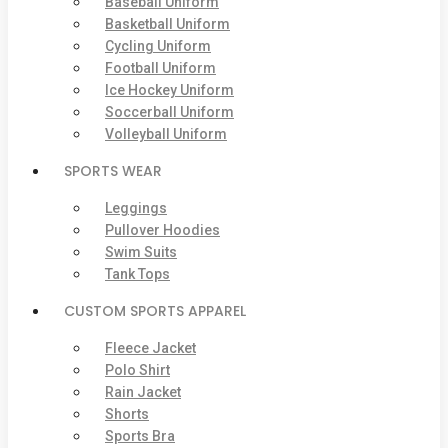
Baseball Uniform
Basketball Uniform
Cycling Uniform
Football Uniform
Ice Hockey Uniform
Soccerball Uniform
Volleyball Uniform
SPORTS WEAR
Leggings
Pullover Hoodies
Swim Suits
Tank Tops
CUSTOM SPORTS APPAREL
Fleece Jacket
Polo Shirt
Rain Jacket
Shorts
Sports Bra