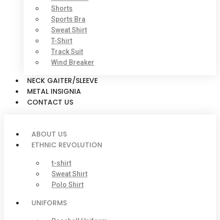
Shorts
Sports Bra
Sweat Shirt
T-Shirt
Track Suit
Wind Breaker
NECK GAITER/SLEEVE
METAL INSIGNIA
CONTACT US
ABOUT US
ETHNIC REVOLUTION
t-shirt
Sweat Shirt
Polo Shirt
UNIFORMS