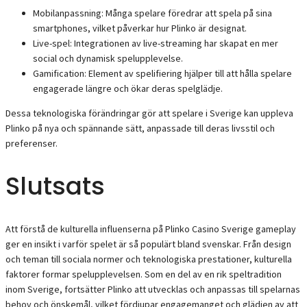
Mobilanpassning: Många spelare föredrar att spela på sina
smartphones, vilket påverkar hur Plinko är designat.
Live-spel: Integrationen av live-streaming har skapat en mer
social och dynamisk spelupplevelse.
Gamification: Element av spelifiering hjälper till att hålla spelare
engagerade längre och ökar deras spelglädje.
Dessa teknologiska förändringar gör att spelare i Sverige kan uppleva
Plinko på nya och spännande sätt, anpassade till deras livsstil och
preferenser.
Slutsats
Att förstå de kulturella influenserna på Plinko Casino Sverige gameplay
ger en insikt i varför spelet är så populärt bland svenskar. Från design
och teman till sociala normer och teknologiska prestationer, kulturella
faktorer formar spelupplevelsen. Som en del av en rik speltradition
inom Sverige, fortsätter Plinko att utvecklas och anpassas till spelarnas
behov och önskemål, vilket fördjupar engagemanget och glädjen av att