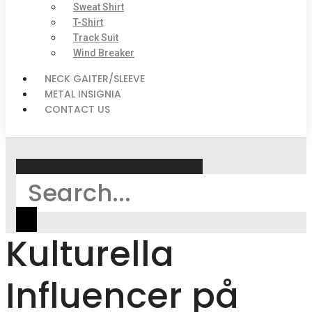
Sweat Shirt
T-Shirt
Track Suit
Wind Breaker
NECK GAITER/SLEEVE
METAL INSIGNIA
CONTACT US
Search
Kulturella
Influencer på