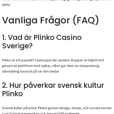
delta.
Vanliga Frågor (FAQ)
1. Vad är Plinko Casino
Sverige?
Plinko är ett populärt casinospel där spelare droppar en biljett ned
genom en plattform med spikar, vilket ger dem en slumpmässig
utbetalning baserat på var den landar.
2. Hur påverkar svensk kultur
Plinko
Svensk kultur påverkar Plinko genom design, teman, och sociala normer
som främjar gemenskap och ansvarsfullt spelande.