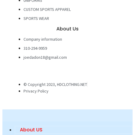
UNIFORMS
CUSTOM SPORTS APPAREL
SPORTS WEAR
About Us
Company information
310-294-9959
joedadon18@gmail.com
© Copyright 2023, HDCLOTHING.NET
Privacy Policy
About US