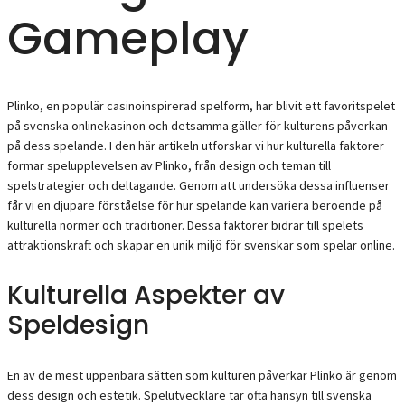
Gameplay
Plinko, en populär casinoinspirerad spelform, har blivit ett favoritspelet
på svenska onlinekasinon och detsamma gäller för kulturens påverkan
på dess spelande. I den här artikeln utforskar vi hur kulturella faktorer
formar spelupplevelsen av Plinko, från design och teman till
spelstrategier och deltagande. Genom att undersöka dessa influenser
får vi en djupare förståelse för hur spelande kan variera beroende på
kulturella normer och traditioner. Dessa faktorer bidrar till spelets
attraktionskraft och skapar en unik miljö för svenskar som spelar online.
Kulturella Aspekter av
Speldesign
En av de mest uppenbara sätten som kulturen påverkar Plinko är genom
dess design och estetik. Spelutvecklare tar ofta hänsyn till svenska