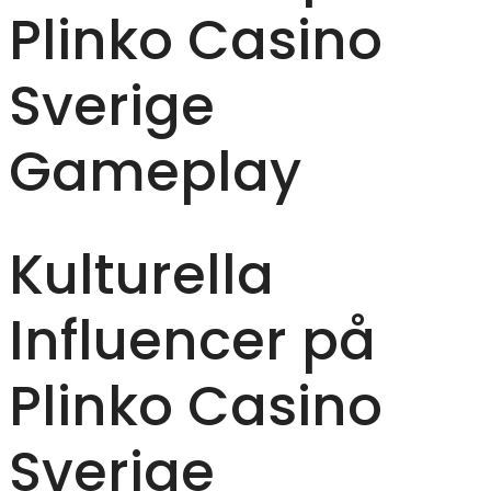
Plinko Casino
Sverige
Gameplay
Kulturella
Influencer på
Plinko Casino
Sverige