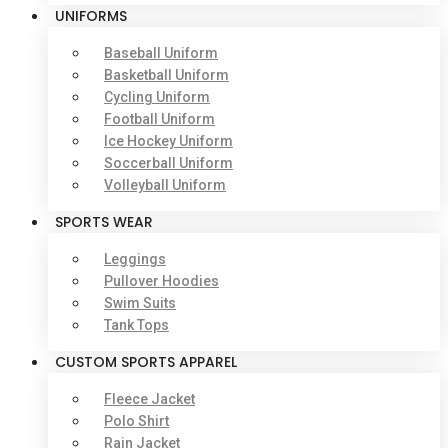
UNIFORMS
Baseball Uniform
Basketball Uniform
Cycling Uniform
Football Uniform
Ice Hockey Uniform
Soccerball Uniform
Volleyball Uniform
SPORTS WEAR
Leggings
Pullover Hoodies
Swim Suits
Tank Tops
CUSTOM SPORTS APPAREL
Fleece Jacket
Polo Shirt
Rain Jacket