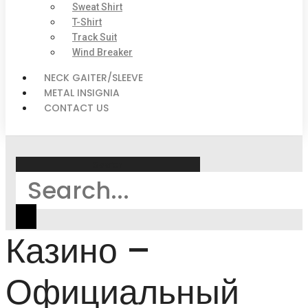
Sweat Shirt
T-Shirt
Track Suit
Wind Breaker
NECK GAITER/SLEEVE
METAL INSIGNIA
CONTACT US
Search
Казино –
Официальный