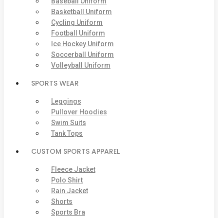
Baseball Uniform
Basketball Uniform
Cycling Uniform
Football Uniform
Ice Hockey Uniform
Soccerball Uniform
Volleyball Uniform
SPORTS WEAR
Leggings
Pullover Hoodies
Swim Suits
Tank Tops
CUSTOM SPORTS APPAREL
Fleece Jacket
Polo Shirt
Rain Jacket
Shorts
Sports Bra