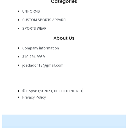
Categories
UNIFORMS
CUSTOM SPORTS APPAREL
SPORTS WEAR
About Us
Company information
310-294-9959
joedadon18@gmail.com
© Copyright 2023, HDCLOTHING.NET
Privacy Policy