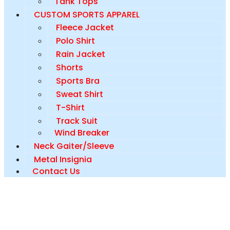
Tank Tops
CUSTOM SPORTS APPAREL
Fleece Jacket
Polo Shirt
Rain Jacket
Shorts
Sports Bra
Sweat Shirt
T-Shirt
Track Suit
Wind Breaker
Neck Gaiter/Sleeve
Metal Insignia
Contact Us