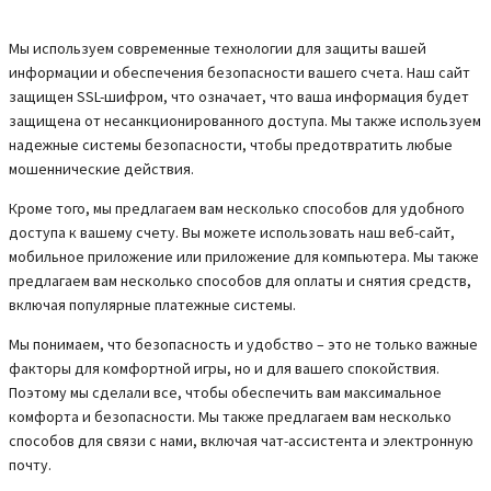
Мы используем современные технологии для защиты вашей
информации и обеспечения безопасности вашего счета. Наш сайт
защищен SSL-шифром, что означает, что ваша информация будет
защищена от несанкционированного доступа. Мы также используем
надежные системы безопасности, чтобы предотвратить любые
мошеннические действия.
Кроме того, мы предлагаем вам несколько способов для удобного
доступа к вашему счету. Вы можете использовать наш веб-сайт,
мобильное приложение или приложение для компьютера. Мы также
предлагаем вам несколько способов для оплаты и снятия средств,
включая популярные платежные системы.
Мы понимаем, что безопасность и удобство – это не только важные
факторы для комфортной игры, но и для вашего спокойствия.
Поэтому мы сделали все, чтобы обеспечить вам максимальное
комфорта и безопасности. Мы также предлагаем вам несколько
способов для связи с нами, включая чат-ассистента и электронную
почту.