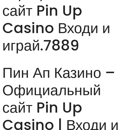
сайт Pin Up
Casino Входи и
играй.7889
Пин Ап Казино –
Официальный
сайт Pin Up
Casino | Входи и