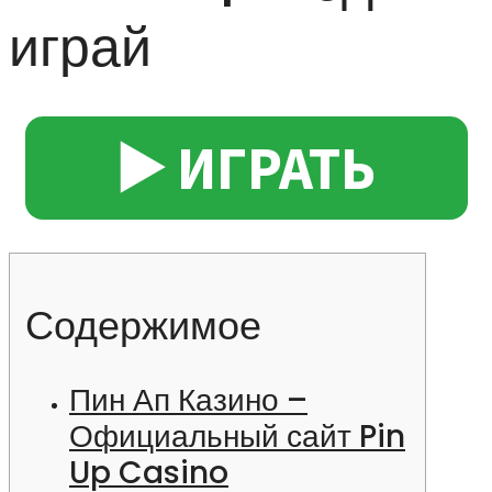
играй
▶️ ИГРАТЬ
Содержимое
Пин Ап Казино –
Официальный сайт Pin
Up Casino