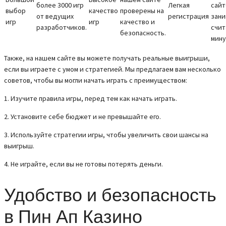
более 3000 игр
Легкая
сайт
выбор
качество
проверены на
от ведущих
регистрация
зани
игр
игр
качество и
разработчиков.
счит
безопасность.
мину
Также, на нашем сайте вы можете получать реальные выигрыши,
если вы играете с умом и стратегией. Мы предлагаем вам несколько
советов, чтобы вы могли начать играть с преимуществом:
1. Изучите правила игры, перед тем как начать играть.
2. Установите себе бюджет и не превышайте его.
3. Используйте стратегии игры, чтобы увеличить свои шансы на
выигрыш.
4. Не играйте, если вы не готовы потерять деньги.
Удобство и безопасность
в Пин Ап Казино