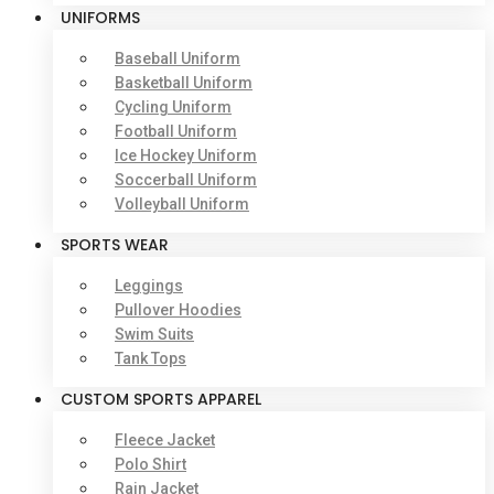
UNIFORMS
Baseball Uniform
Basketball Uniform
Cycling Uniform
Football Uniform
Ice Hockey Uniform
Soccerball Uniform
Volleyball Uniform
SPORTS WEAR
Leggings
Pullover Hoodies
Swim Suits
Tank Tops
CUSTOM SPORTS APPAREL
Fleece Jacket
Polo Shirt
Rain Jacket