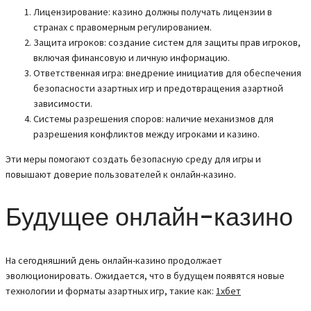
Лицензирование: казино должны получать лицензии в
странах с правомерным регулированием.
Защита игроков: создание систем для защиты прав игроков,
включая финансовую и личную информацию.
Ответственная игра: внедрение инициатив для обеспечения
безопасности азартных игр и предотвращения азартной
зависимости.
Системы разрешения споров: наличие механизмов для
разрешения конфликтов между игроками и казино.
Эти меры помогают создать безопасную среду для игры и
повышают доверие пользователей к онлайн-казино.
Будущее онлайн-казино
На сегодняшний день онлайн-казино продолжает
эволюционировать. Ожидается, что в будущем появятся новые
технологии и форматы азартных игр, такие как:
1хбет