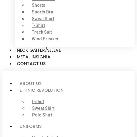
Shorts
Sports Bra
Sweat Shirt
T-Shirt
Track Suit
Wind Breaker
NECK GAITER/SLEEVE
METAL INSIGNIA
CONTACT US
ABOUT US
ETHNIC REVOLUTION
t-shirt
Sweat Shirt
Polo Shirt
UNIFORMS