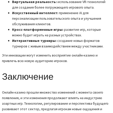
Виртуальная реальность:
использование VR-технологий
для создания более погружающего игрового опыта.
Искусственный интеллект:
применение AI для
персонализации пользовательского опыта и улучшения
обслуживания клиентов.
Кросс-платформенные игры:
развитие игр, которые
можно будет играть на разных устройствах.
Интерактивные турниры:
создание новых форматов
турниров с живым взаимодействием между участниками.
Эти инновации могут изменить восприятие онлайн-казино и
привлечь всю новую аудиторию игроков.
Заключение
Онлайн-казино прошли множество изменений с момента своего
появления, и эти изменения продолжают влиять на индустрию
азартных игр. Технологии, регулирование и перспектива будущего
развивают этот сектор, предлагая игрокам новые ощущения и