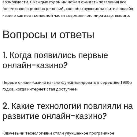
возможности. С каждым годом мы можем ожидать появления все
более инновационных решений, способствующих развитию онлайн-
казино как неотъемлемой части современного мира азартных игр.
Вопросы и ответы
1. Когда появились первые
онлайн-казино?
Первые онлайн-казино начали функционировать в середине 1990-х
годов, когда интернет стал доступнее.
2. Какие технологии повлияли на
развитие онлайн-казино?
Ключевыми технологиями стали улучшенное программное