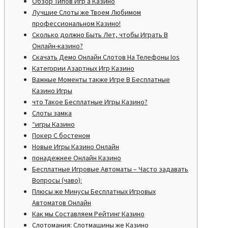
Обзор Типов Игр а Казино
Лучшие Слоты же Твоем Любимом
профессиональном Казино!
Сколько должно Быть Лет, чтобы Играть В
Онлайн-казино?
Скачать Демо Онлайн Слотов На Телефоны Ios
Категории Азартных Игр Казино
Важные Моменты также Игре В Бесплатные
Казино Игры
что Такое Бесплатные Игры Казино?
Слоты замка
“игры Казино
Покер С бостеном
Новые Игры Казино Онлайн
понадежнее Онлайн Казино
Бесплатные Игровые Автоматы – Часто задавать
Вопросы (чаво):
Плюсы же Минусы Бесплатных Игровых
Автоматов Онлайн
Как мы Составляем Рейтинг Казино
Слотомания: Слотмашины же Казино