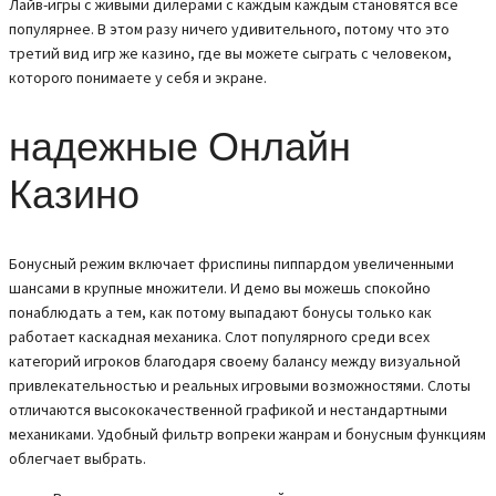
Лайв-игры с живыми дилерами с каждым каждым становятся все
популярнее. В этом разу ничего удивительного, потому что это
третий вид игр же казино, где вы можете сыграть с человеком,
которого понимаете у себя и экране.
надежные Онлайн
Казино
Бонусный режим включает фриспины пиппардом увеличенными
шансами в крупные множители. И демо вы можешь спокойно
понаблюдать а тем, как потому выпадают бонусы только как
работает каскадная механика. Слот популярного среди всех
категорий игроков благодаря своему балансу между визуальной
привлекательностью и реальных игровыми возможностями. Слоты
отличаются высококачественной графикой и нестандартными
механиками. Удобный фильтр вопреки жанрам и бонусным функциям
облегчает выбрать.