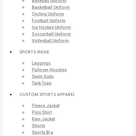
Baseball Uniform
Basketball Uniform
Cycling Uniform
Football Uniform
Ice Hockey Uniform
Soccerball Uniform
Volleyball Uniform
SPORTS WEAR
Leggings
Pullover Hoodies
Swim Suits
Tank Tops
CUSTOM SPORTS APPAREL
Fleece Jacket
Polo Shirt
Rain Jacket
Shorts
Sports Bra