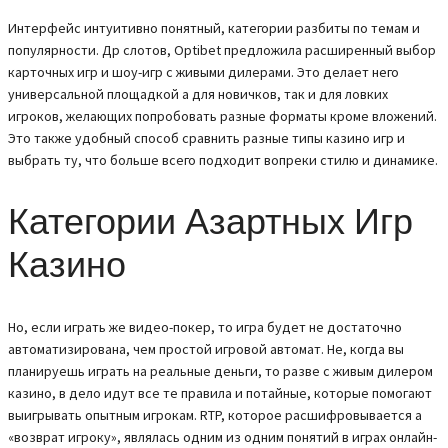
Интерфейс интуитивно понятный, категории разбиты по темам и
популярности. Др слотов, Optibet предложила расширенный выбор
карточных игр и шоу-игр с живыми дилерами. Это делает него
универсальной площадкой а для новичков, так и для ловких
игроков, желающих попробовать разные форматы кроме вложений.
Это также удобный способ сравнить разные типы казино игр и
выбрать ту, что больше всего подходит вопреки стилю и динамике.
Категории Азартных Игр
Казино
Но, если играть же видео-покер, то игра будет не достаточно
автоматизирована, чем простой игровой автомат. Не, когда вы
планируешь играть на реальные деньги, то разве с живым дилером
казино, в дело идут все те правила и потайные, которые помогают
выигрывать опытным игрокам. RTP, которое расшифровывается а
«возврат игроку», являлась одним из одним понятий в играх онлайн-