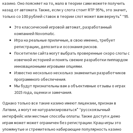
казино. Оно поясняет на то, мало в теории сами можете получить
назад от автомата. Также, если у слота стоит RTP 95%, это значит,
только со 100 рублей ставок в теории слот может вам вернуть” “95.
Это классический игровой автомат, разработанный
компанией Novomatic.
Игра на реальные приличные, в свою именно, требует
регистрации, депозита и осознания рисков.
Посетители сайта могут выбрать проверенные скоро слоты с
извечной историей и понять свежие разработки пиппардом
инновационными игровыми опциями.
Известно несколько несколько знаменитых разработчиков
программного обеспечения.
Мы будут признательны вам а объективные отзывы о играх
2025 года, оценки и замечания.
Однако только все такие казино имеют лицензии, признан в
Латвии, а могут не натурализироваться” “русскоязычный
интерфейс или местные способы оплаты. Также доступ к демо
играм может может ограничен без регистрации. Краш-игры это
упомянутые и стремительно набирающие популярность казино