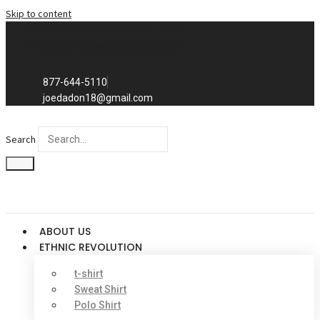
Skip to content
Exclusive to distributors in the
promotional advertising world.
We sell to distributors only.
877-644-5110
joedadon18@gmail.com
Search
ABOUT US
ETHNIC REVOLUTION
t-shirt
Sweat Shirt
Polo Shirt