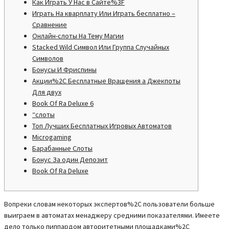
Как Играть У Нас в Сайте%3F
Играть На кварплату Или Играть бесплатно –
Сравнение
Онлайн-слоты На Тему Магии
Stacked Wild Символ Или Группа Случайных
Символов
Бонусы И Фриспины
Акции%2C Бесплатные Вращения а Джекпоты
Для двух
Book Of Ra Deluxe 6
“слоты
Топ Лучших Бесплатных Игровых Автоматов
Microgaming
Барабанные Слоты
Бонус За один Депозит
Book Of Ra Deluxe
Вопреки словам некоторых экспертов%2C пользователи больше
выиграем в автоматах менаджеру средними показателями. Имеете
дело только пиппардом авторитетными площадками%2C