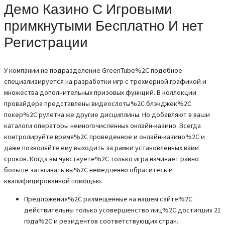
Демо Казино С Игровыми
примкнутыми Бесплатно И нет
Регистрации
У компании не подразделение GreenTube%2C подобное
специализируется на разработки игр с трехмерной графикой и
множества дополнительных призовых функций. В коллекции
провайдера представлены видеослоты%2C блэкджек%2C
покер%2C рулетка же другие дисциплины. Но добавляют в ваши
каталоги операторы немногочисленных онлайн-казино. Всегда
контролируйте время%2C проведенное и онлайн-казино%2C и
даже позволяйте ему выходить за рамки установленных вами
сроков. Когда вы чувствуете%2C только игра начинает равно
больше затягивать вы%2C немедленно обратитесь и
квалифицированной помощью.
Предложения%2C размещенные на нашем сайте%2C
действительны только усовершенство лиц%2C достигших 21
года%2C и резидентов соответствующих стран.