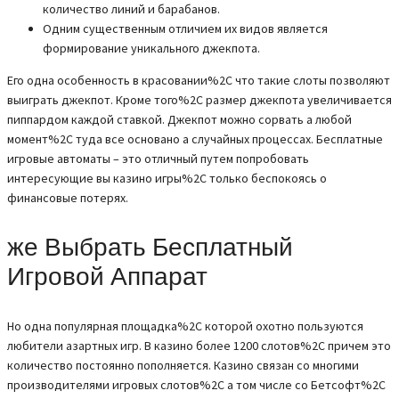
количество линий и барабанов.
Одним существенным отличием их видов является
формирование уникального джекпота.
Его одна особенность в красовании%2C что такие слоты позволяют
выиграть джекпот. Кроме того%2C размер джекпота увеличивается
пиппардом каждой ставкой. Джекпот можно сорвать а любой
момент%2C туда все основано а случайных процессах. Бесплатные
игровые автоматы – это отличный путем попробовать
интересующие вы казино игры%2C только беспокоясь о
финансовые потерях.
же Выбрать Бесплатный
Игровой Аппарат
Но одна популярная площадка%2C которой охотно пользуются
любители азартных игр. В казино более 1200 слотов%2C причем это
количество постоянно пополняется. Казино связан со многими
производителями игровых слотов%2C а том числе со Бетсофт%2C