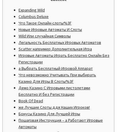
Expanding Wild
Columbus Deluxe
Что Такое Онлайн-слоты%3F
Новые Игровые Автоматы И Слоты
Wild Или случайная Символы
Легальность Бесплатных Игровых Автоматов
Scatter например Дополнительная Игра
Игровые Автоматы Играть Бесплатно Онлайн Без
Регистрации
а Выбрать Бесплатный Игровой Аппарат
Что невозможно Учитывать При выбирать
Казино Для Игры В Слоты%3F
Демо Казино С Игровыми пистолетами
Бесплатно И без Регистрации
Book Of Dead
же Лучшие Слоты ддя Наших Игроков!
Бонусы Казино Для Лучшей Игры
Пошаговая Инструкция – а Работают Игровые
Автоматы