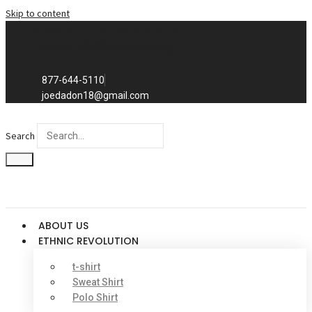
Skip to content
Exclusive to distributors in the
promotional advertising world.
We sell to distributors only.
877-644-5110
joedadon18@gmail.com
Search
ABOUT US
ETHNIC REVOLUTION
t-shirt
Sweat Shirt
Polo Shirt