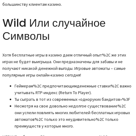
большинству клиентам казино.
Wild Или случайное
Символы
Хотя бесплатные игры в казино даем отличный опыт%2C же этих
играх не будет выигрыша. Они предназначены для забавы и не
получают никакой денежной выгоды. Игровые автоматы – самые
популярные игры онлайн-казино сегодня!
Геймерам%2C предпочитающимденежные ставки%2C важно
учитывать RTP-индекс (Return To Player).
Ты сыграть в тот из современных «одноруких бандитов»%3F
Несмотря на свое довольно недолгое существование%2C
они успели повлиять многих любителей бесплатных игровых
автоматов%2C только это неудивительно%2C только
преимуществ у которые много.