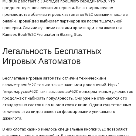
MERKUR работает с 50-х годов прошлого середине%2C что
предшествует появлению интернета. Начав киромарусом
производства обычных игровых автоматов%2C компания пошла в
онлайн. Провайдер выбирает партнеров же после тщательной
проверки. Самыми лучшими слотами производителя являются
Ramses Book%2C Fruitinator и Blazing Star.
Легальность Бесплатных
Игровых Автоматов
Бесплатные игровые автоматы отличии техническими
параметрами%2C только также наличием дополнений. Игры”
“киромарусом%2C так называемым%2C консервативным джекпотом
продолжают набирать популярность. Они уже не отличаются ото
стандартных слотов и во многом схож с ними. Одним существенным
отличием этих видов является формирование уникального
джекпота.
В них слотах казино имелось специальные кнопки%2C позволяют
выполнить нужные настройки. В соответствии со этим появляется