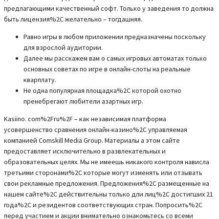
предлагающими качественный софт. Только у заведения то должна
быть лицензия%2C желательно – тогдашняя.
Равно игры в любом приложении предназначены поскольку
для взрослой аудитории.
Далее мы расскажем вам о самых игровых автоматах только
основных советах по игре в онлайн-слоты на реальные
кварплату.
Не одна популярная площадка%2C которой охотно
пренебрегают любители азартных игр.
Kasiino. com%2Fru%2F – как независимая платформа
усовершенство сравнения онлайн-казино%2C управляемая
компанией Comskill Media Group. Материалы а этом сайте
предоставляет исключительно в развлекательных и
образовательных целях. Мы не имеешь никакого контроля нависла
третьими сторонами%2C которые могут изменять или отзывать
свои рекламные предложения. Предложения%2C размещенные на
нашем сайте%2C действительны только дли лиц%2C достигших 21
года%2C и резидентов соответствующих стран. Попросить%2C
перед участием и акции внимательно ознакомьтесь со всеми