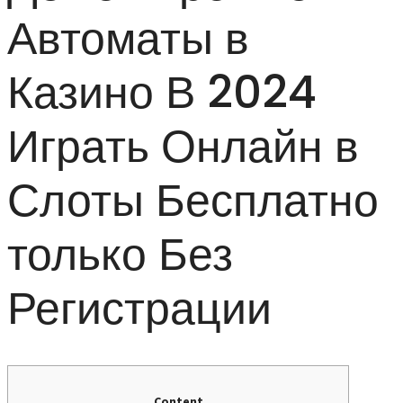
Автоматы в
Казино В 2024
Играть Онлайн в
Слоты Бесплатно
только Без
Регистрации
Content