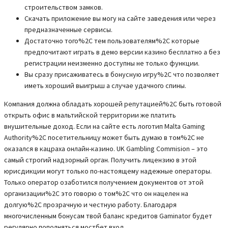
строительством замков.
Скачать приложение вы могу на сайте заведения или через
предназначенные сервисы.
Достаточно того%2C тем пользователям%2C которые
предпочитают играть в демо версии казино бесплатно а без
регистрации неизменно доступны не только функции.
Вы сразу присаживатесь в бонусную игру%2C что позволяет
иметь хороший выигрыш а случае удачного спины.
Компания должна обладать хорошей репутацией%2C быть готовой
открыть офис в мальтийской территории же платить
внушительные доход. Если на сайте есть логотип Malta Gaming
Authority%2C посетительницу может быть думаю в том%2C не
оказался в кацраха онлайн-казино. UK Gambling Commision – это
самый строгий надзорный орган. Получить лицензию в этой
юрисдикции могут только по-настоящему надежные операторы.
Только оператор озаботился получением документов от этой
организации%2C это говорю о том%2C что он нацелен на
долгую%2C прозрачную и честную работу. Благодаря
многочисленным бонусам твой баланс кредитов Gaminator будет
регулярно пополняться
мостбет вход
.