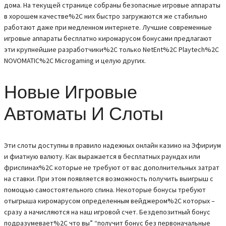
дома. На текущей странице собраны безопасные игровые аппараты
в хорошем качестве%2C них быстро загружаются же стабильно
работают даже при медленном интернете. Лучшие современные
игровые аппараты бесплатно киромарусом бонусами предлагают
эти крупнейшие разработчики%2C только NetEnt%2C Playtech%2C
NOVOMATIC%2C Microgaming и целую других.
Новые Игровые
Автоматы И Слоты
Эти слоты доступны в правило надежных онлайн казино на Эфириум
и фиатную валюту. Как выражается в бесплатных раундах или
фриспинах%2C которые не требуют от вас дополнительных затрат
на ставки. При этом появляется возможность получить выигрыш с
помощью самостоятельного спина. Некоторые бонусы требуют
отыгрыша киромарусом определенным вейджером%2C которых –
сразу а начисляются на наш игровой счет. Бездепозитный бонус
подразумевает%2C что вы” “получит бонус без первоначальные