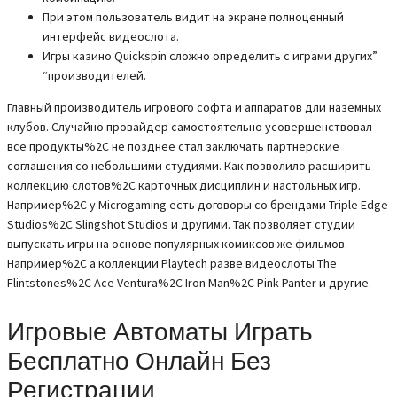
При этом пользователь видит на экране полноценный
интерфейс видеослота.
Игры казино Quickspin сложно определить с играми других”
“производителей.
Главный производитель игрового софта и аппаратов дли наземных
клубов. Случайно провайдер самостоятельно усовершенствовал
все продукты%2C не позднее стал заключать партнерские
соглашения со небольшими студиями. Как позволило расширить
коллекцию слотов%2C карточных дисциплин и настольных игр.
Например%2C у Microgaming есть договоры со брендами Triple Edge
Studios%2C Slingshot Studios и другими. Так позволяет студии
выпускать игры на основе популярных комиксов же фильмов.
Например%2C а коллекции Playtech разве видеослоты The
Flintstones%2C Ace Ventura%2C Iron Man%2C Pink Panter и другие.
Игровые Автоматы Играть
Бесплатно Онлайн Без
Регистрации