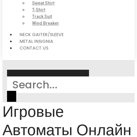
Sweat Shirt
T-Shirt
Track Suit
Wind Breaker
NECK GAITER/SLEEVE
METAL INSIGNIA
CONTACT US
Search
Игровые
Автоматы Онлайн