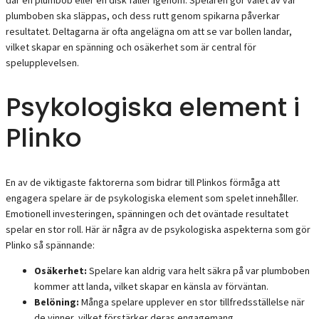
plumboben ska släppas, och dess rutt genom spikarna påverkar
resultatet. Deltagarna är ofta angelägna om att se var bollen landar,
vilket skapar en spänning och osäkerhet som är central för
spelupplevelsen.
Psykologiska element i
Plinko
En av de viktigaste faktorerna som bidrar till Plinkos förmåga att
engagera spelare är de psykologiska element som spelet innehåller.
Emotionell investeringen, spänningen och det oväntade resultatet
spelar en stor roll. Här är några av de psykologiska aspekterna som gör
Plinko så spännande:
Osäkerhet:
Spelare kan aldrig vara helt säkra på var plumboben
kommer att landa, vilket skapar en känsla av förväntan.
Belöning:
Många spelare upplever en stor tillfredsställelse när
de vinner, vilket förstärker deras engagemang.