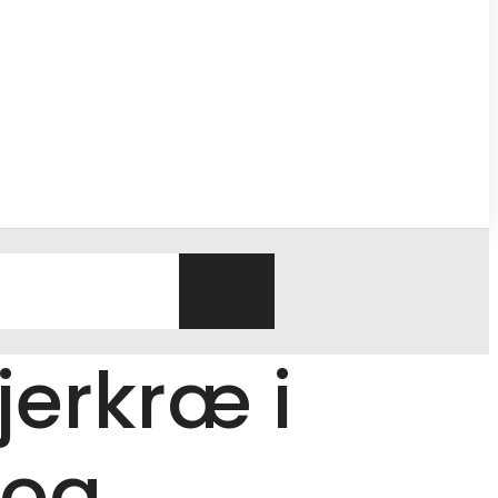
jerkræ i
 og