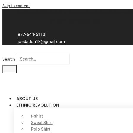
Skip to content
Exclusive to distributors in the promotional advertising world.
We sell to distributors only.
877-644-5110
joedadon18@gmail.com
Search
ABOUT US
ETHNIC REVOLUTION
t-shirt
Sweat Shirt
Polo Shirt