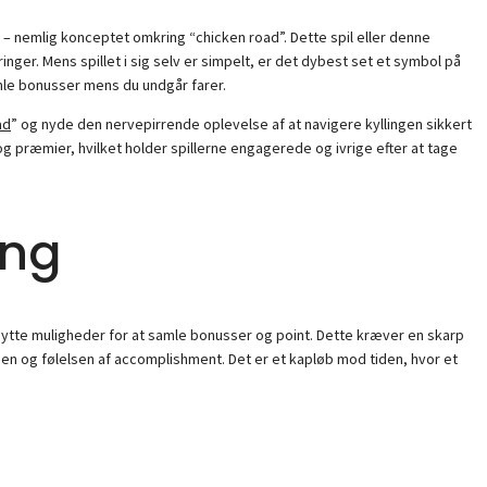
nemlig konceptet omkring “chicken road”. Dette spil eller denne
nger. Mens spillet i sig selv er simpelt, er det dybest set et symbol på
amle bonusser mens du undgår farer.
ad
” og nyde den nervepirrende oplevelse af at navigere kyllingen sikkert
 præmier, hvilket holder spillerne engagerede og ivrige efter at tage
ing
dnytte muligheder for at samle bonusser og point. Dette kræver en skarp
en og følelsen af accomplishment. Det er et kapløb mod tiden, hvor et