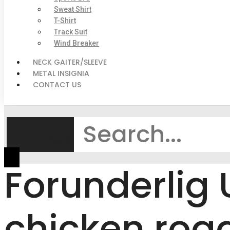
Sweat Shirt
T-Shirt
Track Suit
Wind Breaker
NECK GAITER/SLEEVE
METAL INSIGNIA
CONTACT US
Search
Forunderlig 
chicken roa