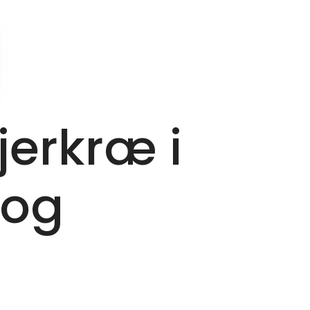
jerkræ i
 og