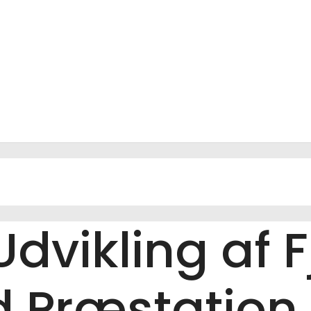
Udvikling af F
d Præstation