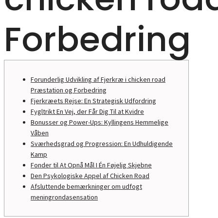
Forbedring
Forunderlig Udvikling af Fjerkræ i chicken road
Præstation og Forbedring
Fjerkræets Rejse: En Strategisk Udfordring
Fygltrikt En Vej, der Får Dig Til at Kvidre
Bonusser og Power-Ups: Kyllingens Hemmelige
Våben
Sværhedsgrad og Progression: En Udhuldigende
Kamp
Fonder til At Opnå Mål I Én Føjelig Skjebne
Den Psykologiske Appel af Chicken Road
Afsluttende bemærkninger om udfogt
meningrondasensation