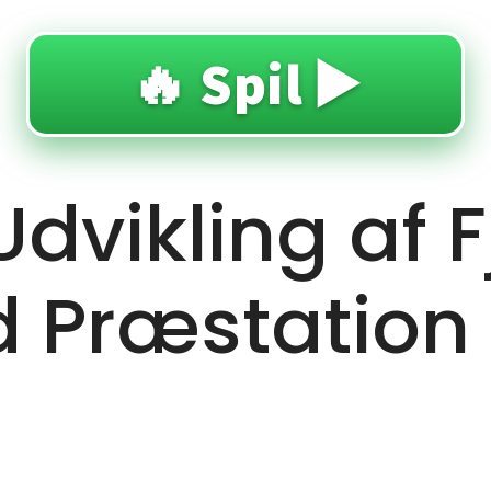
🔥 Spil ▶️
Udvikling af F
d Præstation