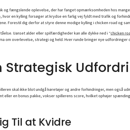
unik og fængslende oplevelse, der har fanget opmærksomheden hos mange – 
r en kylling forsøger at krydse en farlig vej fyldt med trafik og forhindri
ene. Forestil dig derfor at styre denne modige kylling i chicken road og s
åelse. Uanset alder eller spilfærdigheder kan alle dykke ned i “
chicken ro
a om overlevelse, strategi og held. Hver runde bringer nye udfordringer og
n Strategisk Udfordr
Spilleren skal ikke blot undgå køretøjer og andre forhindringer, men også u
nt eller en bonus pakke, vokser spillerens score, hvilket ophøjer spænding
ig Til at Kvidre