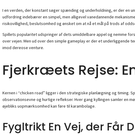
I en verden, der konstant søger spænding og underholdning, er der en 
udfordring indebærer en simpel, men alligevel vanedannende mekanisme, hvo
risikovillighed, beslutsomhed og ønsket om at nå et mål på trods af odds
Spillets popularitet udspringer af dets umiddelbare appel og nemme forst
over vejen. Men ud over den simple gameplay er der et underliggende tem
imod dereose venture.
Fjerkræets Rejse: E
Kernen i “chicken road” ligger i den strategiske planlægning og timing. 
observationsevne og hurtige reflekser. Hver gang kyllingen samler en mø
øjebliks uopmærksomhed kan føre til karambolage.
Fygltrikt En Vej, der Får D