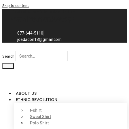
Skip to content
Exclusive to distributors in the
promotional advertising world.
We sell to distributors only.
877-644-5110
joedadon18@gmail.com
Search
ABOUT US
ETHNIC REVOLUTION
t-shirt
Sweat Shirt
Polo Shirt