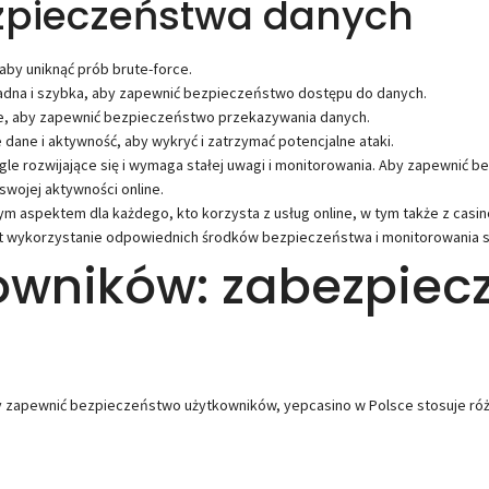
zpieczeństwa danych
 aby uniknąć prób brute-force.
kładna i szybka, aby zapewnić bezpieczeństwo dostępu do danych.
ne, aby zapewnić bezpieczeństwo przekazywania danych.
dane i aktywność, aby wykryć i zatrzymać potencjalne ataki.
gle rozwijające się i wymaga stałej uwagi i monitorowania. Aby zapewnić 
wojej aktywności online.
 aspektem dla każdego, kto korzysta z usług online, w tym także z casino
 wykorzystanie odpowiednich środków bezpieczeństwa i monitorowania sw
wników: zabezpiecz
by zapewnić bezpieczeństwo użytkowników, yepcasino w Polsce stosuje róż