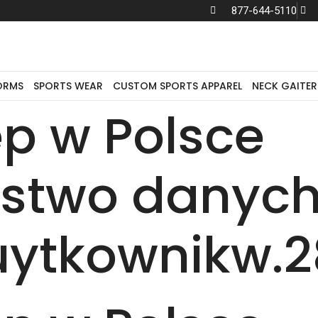
877-644-5110
We sell to
distributors only.
ORMS
SPORTS WEAR
CUSTOM SPORTS APPAREL
NECK GAITER
p w Polsce
stwo danych
uytkownikw.2