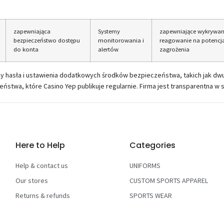
zapewniająca
Systemy
zapewniające wykrywani
bezpieczeństwo dostępu
monitorowania i
reagowanie na potencj
do konta
alertów
zagrożenia
ny hasła i ustawienia dodatkowych środków bezpieczeństwa, takich jak d
eństwa, które Casino Yep publikuje regularnie. Firma jest transparentna 
Here to Help
Categories
Help & contact us
UNIFORMS
Our stores
CUSTOM SPORTS APPAREL
Returns & refunds
SPORTS WEAR