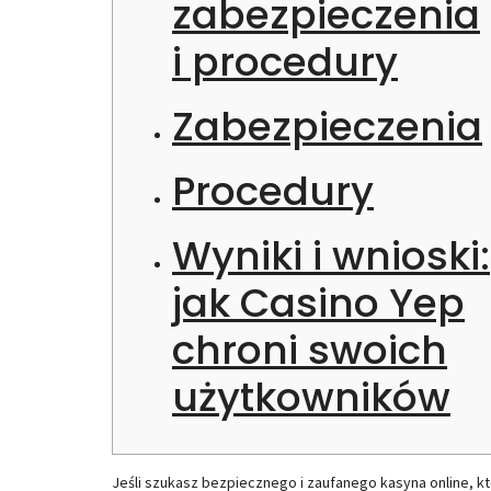
zabezpieczenia
i procedury
Zabezpieczenia
Procedury
Wyniki i wnioski:
jak Casino Yep
chroni swoich
użytkowników
Jeśli szukasz bezpiecznego i zaufanego kasyna online, k