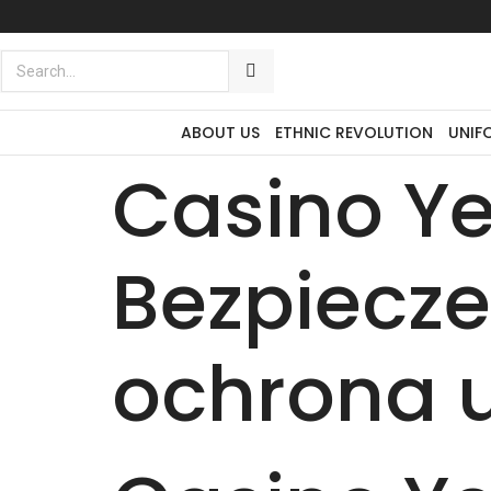
Exclusive to distributors in the
promotional advertising world.
ABOUT US
ETHNIC REVOLUTION
UNIF
Casino Ye
Bezpiecze
ochrona 