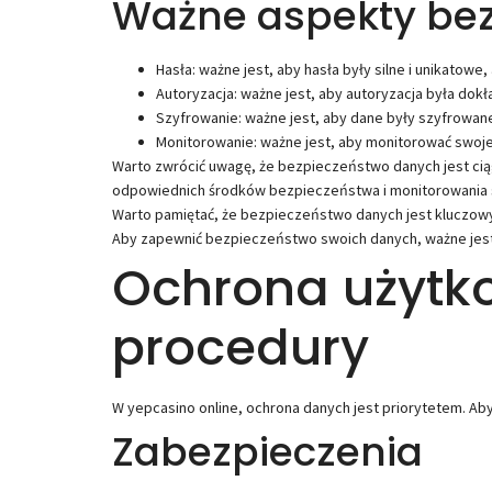
Ważne aspekty be
Hasła: ważne jest, aby hasła były silne i unikatowe,
Autoryzacja: ważne jest, aby autoryzacja była do
Szyfrowanie: ważne jest, aby dane były szyfrowa
Monitorowanie: ważne jest, aby monitorować swoje 
Warto zwrócić uwagę, że bezpieczeństwo danych jest cią
odpowiednich środków bezpieczeństwa i monitorowania s
Warto pamiętać, że bezpieczeństwo danych jest kluczowym
Aby zapewnić bezpieczeństwo swoich danych, ważne jest
Ochrona użytko
procedury
W yepcasino online, ochrona danych jest priorytetem. A
Zabezpieczenia