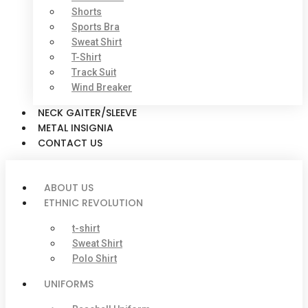
Shorts
Sports Bra
Sweat Shirt
T-Shirt
Track Suit
Wind Breaker
NECK GAITER/SLEEVE
METAL INSIGNIA
CONTACT US
ABOUT US
ETHNIC REVOLUTION
t-shirt
Sweat Shirt
Polo Shirt
UNIFORMS