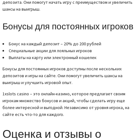
депозита. Они помогут начать игру с преимуществом и увеличить
шансы на выигрыш.
Бонусы для постоянных игроков
Бонус на каждый депозит – 20% до 200 рублей
Специальные акции для лояльных игроков
Выплаты на карту или электронный кошелек
Бонусы для постоянных игроков доступны после нескольких
депозитов и игры на сайте. Они помогут увеличить шансы на
выигрыш и улучшить игровой опыт.
1xslots casino – это онлайн-казино, которое предлагает своим
игрокам множество бонусов и акций, чтобы сделать игру еще
более интересной и выгодной. Независимо от уровня игрока, на
сайте есть что-то для каждого.
Оценка и отзывы о