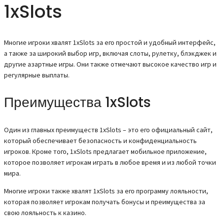
1xSlots
Многие игроки хвалят 1xSlots за его простой и удобный интерфейс,
а также за широкий выбор игр, включая слоты, рулетку, блэкджек и
другие азартные игры. Они также отмечают высокое качество игр и
регулярные выплаты.
Преимущества 1xSlots
Один из главных преимуществ 1xSlots – это его официальный сайт,
который обеспечивает безопасность и конфиденциальность
игроков. Кроме того, 1xSlots предлагает мобильное приложение,
которое позволяет игрокам играть в любое время и из любой точки
мира.
Многие игроки также хвалят 1xSlots за его программу лояльности,
которая позволяет игрокам получать бонусы и преимущества за
свою лояльность к казино.