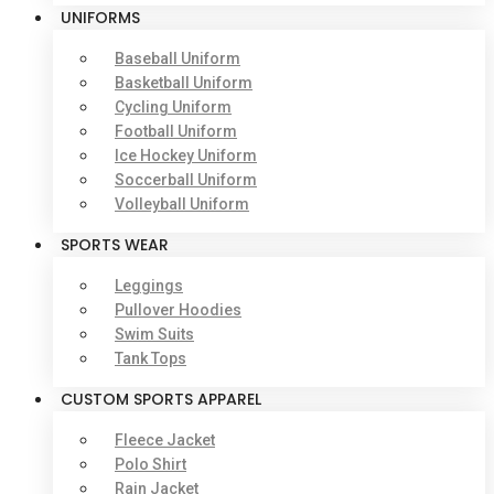
UNIFORMS
Baseball Uniform
Basketball Uniform
Cycling Uniform
Football Uniform
Ice Hockey Uniform
Soccerball Uniform
Volleyball Uniform
SPORTS WEAR
Leggings
Pullover Hoodies
Swim Suits
Tank Tops
CUSTOM SPORTS APPAREL
Fleece Jacket
Polo Shirt
Rain Jacket