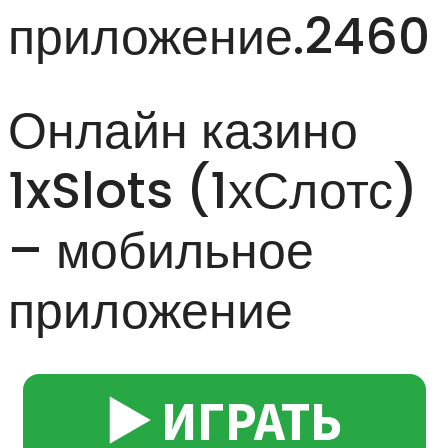
приложение.2460
Онлайн казино
1xSlots (1хСлотс)
– мобильное
приложение
▶️ ИГРАТЬ