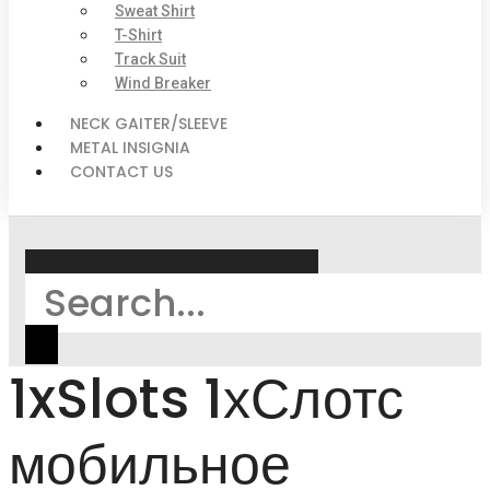
Sweat Shirt
T-Shirt
Track Suit
Wind Breaker
NECK GAITER/SLEEVE
METAL INSIGNIA
CONTACT US
Search
1xSlots 1хСлотс
мобильное