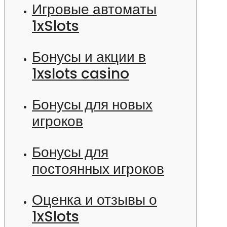
Игровые автоматы
1xSlots
Бонусы и акции в
1xslots casino
Бонусы для новых
игроков
Бонусы для
постоянных игроков
Оценка и отзывы о
1xSlots