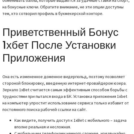
обменивать баллы, которые выдаются за удачные ставки на спорт,
на бонусные ключи. Обратите внимание, не эти опции доступны
тем, кто сотворил профиль в букмекерской конторе.
Приветственный Бонус
1хбет После Установки
Приложения
Она есть измененное доменное видергюльд, поэтому позволяет
стороной блокировку, введенную интернет-провайдером юзера.
Зеркало 1xBet считается самым эффективным способом борьбы с
трудностями при пытался входа в БК. Установка приложения 1xbet
на компьютер упростит использование сервиса только избавит от
постоянного поиска рабочей ссылки на сайт.
Как видите, получить доступ к 1xBet с мобильного – задача
вполне реальная и несложная.
С мобильными телефонами немного сложнее, чрезвычайно