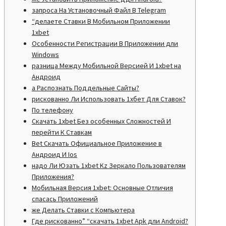
запроса На Установочный Файл В Telegram
“делаете Ставки В Мобильном Приложении
1xbet
Особенности Регистрации В Приложении дли
Windows
разница Между Мобильной Версией И 1xbet на
Андроид
а Распознать Поддельные Сайты?
рискованно Ли Использовать 1хбет Для Ставок?
По телефону
Скачать 1xbet Без особенных Сложностей И
перейти К Ставкам
Bet Скачать Официальное Приложение в
Андроид И Ios
надо Ли Юзать 1xbet Kz Зеркало Пользователям
Приложения?
Мобильная Версия 1xbet: Основные Отличия
спасась Приложений
же Делать Ставки с Компьютера
Где рискованно” “скачать 1xbet Apk дли Android?