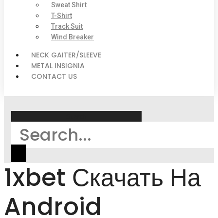
Sweat Shirt
T-Shirt
Track Suit
Wind Breaker
NECK GAITER/SLEEVE
METAL INSIGNIA
CONTACT US
Search
1xbet Скачать На
Android