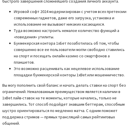
быстрого завершения сложнейшего создания личного аккаунта.
Игровой софт 2024 модернизирован с учетом всех претензии
современных гаджетов, даже его загрузка, установка и
использование не вызывают никаких касающихся.
Туда возможно настроить немалое количество функций а
«поведения» утилиты.
Букмекерская контора 1хБет позаботилась об том, чтобы
совершенно все ее пользователи могли свободно ставились
на спорт и посещать онлайн казино со смартфонов а
планшетов.
Это возможно расценивать как нецелевое использование
площадки букмекерской конторы 1xBet или мошенничество.
Вы могу пополнить свой баланс и начать делать ставки на спорт без
ограничений. Немаловажным преимуществом является наличии в
1xBet лайв-ставок на те моменты, которые начались, только не
завершились. Тот способ подойдет знавшим беттерам, способным
шустро ориентироваться по медленно матча. С одним поможет
поддержка стримов — прямых трансляций самых рейтинговых
общений.