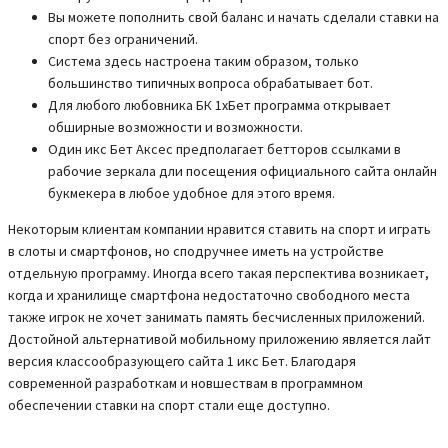
Вы можете пополнить свой баланс и начать сделали ставки на
спорт без ограничений.
Система здесь настроена таким образом, только
большинство типичных вопроса обрабатывает бот.
Для любого любовника БК 1хБет программа открывает
обширные возможности и возможности.
Один икс Бет Аксес предполагает бетторов ссылками в
рабочие зеркала дли посещения официального сайта онлайн
букмекера в любое удобное для этого время.
Некоторым клиентам компании нравится ставить на спорт и играть
в слоты и смартфонов, но сподручнее иметь на устройстве
отдельную программу. Иногда всего такая перспектива возникает,
когда и хранилище смартфона недостаточно свободного места
также игрок не хочет занимать память бесчисленных приложений.
Достойной альтернативой мобильному приложению является лайт
версия классообразующего сайта 1 икс Бет. Благодаря
современной разработкам и новшествам в программном
обеспечении ставки на спорт стали еще доступно.