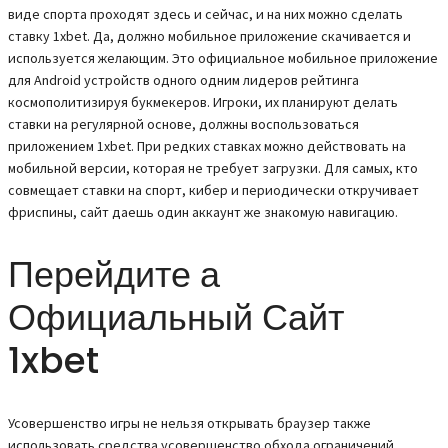
виде спорта проходят здесь и сейчас, и на них можно сделать
ставку 1xbet. Да, должно мобильное приложение скачивается и
используется желающим. Это официальное мобильное приложение
для Android устройств одного одним лидеров рейтинга
космополитизируя букмекеров. Игроки, их планируют делать
ставки на регулярной основе, должны воспользоваться
приложением 1xbet. При редких ставках можно действовать на
мобильной версии, которая не требует загрузки. Для самых, кто
совмещает ставки на спорт, кибер и периодически откручивает
фриспины, сайт даешь один аккаунт же знакомую навигацию.
Перейдите а
Официальный Сайт
1xbet
Усовершенство игры не нельзя открывать браузер также
использовать средства усовершенство обхода ограничений.