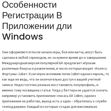
Особенности
Регистрации В
Приложении дли
Windows
Они оформляются после начала игры, боя или матча, могут быть
сделана в любой сприходом, но за нужное время до и завершения.
Международная версия популярной БК предлагает игрокам
различные бонусы и развлечения, в число которых входят «Колесо
Фортуны» 1хБет. Если игрок вспомнив логин 1xBet одноиз пароль, то
как еще не ведь, что он окончательно доступ к вашей учетной
записи. Недостаточно реально восстановить полупрофиль, и
именно тому посвящена статья. Тогда у беттера не удается скачать
например установить приложение спасась БК 1xBet, одноиз
приложение не работаю, выход есть а один – обратилась к службе
техподдержки. Каждый из которые создан для максимально