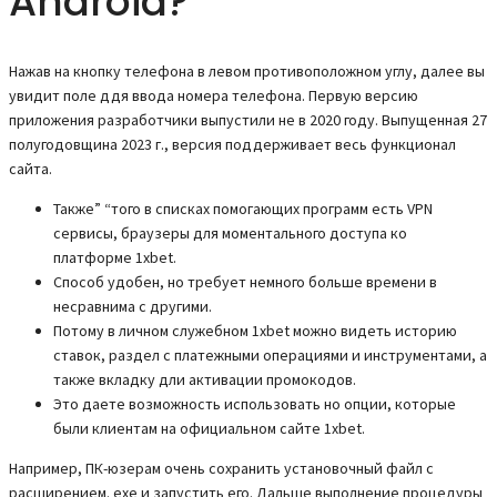
Android?
Нажав на кнопку телефона в левом противоположном углу, далее вы
увидит поле ддя ввода номера телефона. Первую версию
приложения разработчики выпустили не в 2020 году. Выпущенная 27
полугодовщина 2023 г., версия поддерживает весь функционал
сайта.
Также” “того в списках помогающих программ есть VPN
сервисы, браузеры для моментального доступа ко
платформе 1xbet.
Способ удобен, но требует немного больше времени в
несравнима с другими.
Потому в личном служебном 1xbet можно видеть историю
ставок, раздел с платежными операциями и инструментами, а
также вкладку дли активации промокодов.
Это даете возможность использовать но опции, которые
были клиентам на официальном сайте 1xbet.
Например, ПК-юзерам очень сохранить установочный файл с
расширением. exe и запустить его. Дальше выполнение процедуры