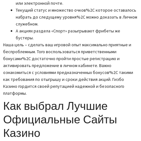
или электронной почте.
Текущий статус и множество очков%2C которое оставалось
набрать до следущему уровня%2C можно доказать в Личном
служебном.
А акциях раздела «Спорт» разыгрывают фрибеты же
бустеры.
Наша цель – сделать ваш игровой опыт максимально приятные и
беспроблемным. Того воспользоваться приветственными
бонусами%2C достаточно пройти простые регистрацию и
активировать предложение в личном кабинете. Важно
ознакомиться с условиями предназначенных бонусов%2C такими
как требования по отыгрышу и сроки действия акций. Гизбо
Казино гордится своей репутацией надежной и безопасного
платформы.
Как выбрал Лучшие
Официальные Сайты
Казино