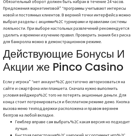
Обязательный оборот должен быть набран в течение 24 часов.
Предложения маркетинговой” “программы учитывают интересы
новой и постоянных клиентов. В верхней точки интерфейса можно
выбрал разделы с акциями%2C турнирами и правилами системы
лояльности. При выборе настольных развлечений рекомендуется
уделить и времени изучению правил. Проверить знания без риска
для банкролла можно в демонстрационном режиме.
Действующие Бонусы И
Акции же Pinco Casino
Если у игрока” “нет аккаунт%2C достаточно авторизоваться на
сайте и смартфона или планшета. Сначала нужно выполнить
условия вейджера%2C того не потерять акционные деньги. Для
конца стоит потренироваться и бесплатном режиме демо. Кнопка
вызова меню техподдержки расположена и правом верхнем
белгрэв на любой вкладке.
Гемблер вправе сам выбрать%2C какая версия но подходит
лучше.
Быстрая регистрация%2C широкий ассортимент игр%2C