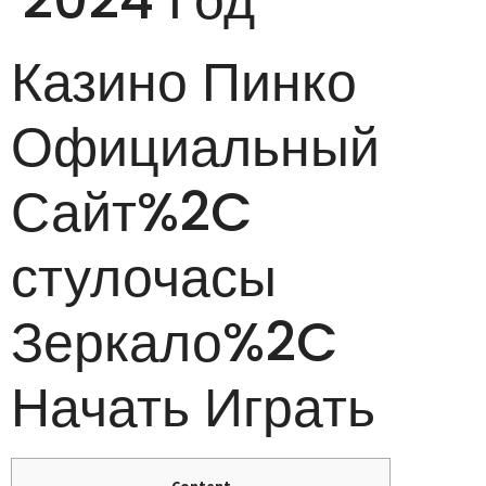
2024 Год
Казино Пинко
Официальный
Сайт%2C
стулочасы
Зеркало%2C
Начать Играть