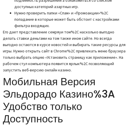
подлинность разрешения а ознакомиться со списком
доступных категорий азартных игр.
Нужно проверить папки «Спам» и «Промоакции»%2C
попадание в которые может быть обстоит с настройками
фильтра входящих.
Его дает представление семряуи том%2C насколько выгодно
делать ставки деньгами на том также ином сайте. Но всегда
выгодно остаются в курсе новостей и выбирать такие ресурсы для
игры. Нужно открыть сайт в Chrome%2C привлекать меню браузера
только выбрать опцию «Установить страницу как приложение». На
рабочем стул компьютера появится ярлык%2C позволяющий
запустить веб-версию онлайн казино.
Мобильная Версия
Эльдорадо Казино%3A
Удобство только
Доступность