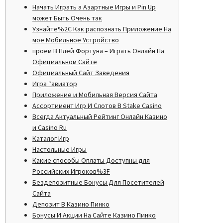
Начать Играть а Азартные Игры и Pin Up
может Быть Очень так
Узнайте%2C Как распознать Приложение На
мое Мобильное Устройство
проем В Плей Фортуна – Играть Онлайн На
Официальном Сайте
Официальный Сайт Заведения
Игра “авиатор
Приложение и Мобильная Версия Сайта
Ассортимент Игр И Слотов В Stake Casino
Всегда Актуальный Рейтинг Онлайн Казино
и Casino Ru
Каталог Игр
Настольные Игры
Какие способы Оплаты Доступны для
Российских Игроков%3F
Бездепозитные Бонусы Для Посетителей
Сайта
Депозит В Казино Пинко
Бонусы И Акции На Сайте Казино Пинко