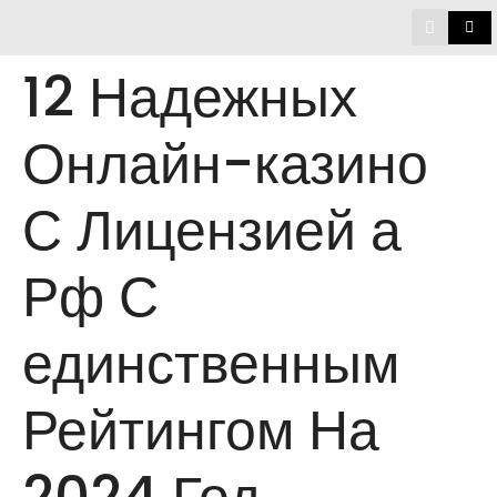
12 Надежных
Онлайн-казино
С Лицензией а
Рф С
единственным
Рейтингом На