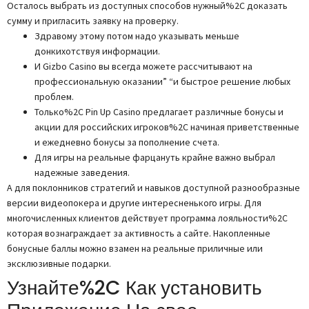
Осталось выбрать из доступных способов нужный%2C доказать
сумму и пригласить заявку на проверку.
Здравому этому потом надо указывать меньше
донкихотствуя информации.
И Gizbo Casino вы всегда можете рассчитывают на
профессиональную оказании” “и быстрое решение любых
проблем.
Только%2C Pin Up Casino предлагает различные бонусы и
акции для российских игроков%2C начиная приветственные
и ежедневно бонусы за пополнение счета.
Для игры на реальные фарцануть крайне важно выбрал
надежные заведения.
А для поклонников стратегий и навыков доступной разнообразные
версии видеопокера и другие интересненького игры. Для
многочисленных клиентов действует программа лояльности%2C
которая вознаграждает за активность а сайте. Накопленные
бонусные баллы можно взамен на реальные приличные или
эксклюзивные подарки.
Узнайте%2C Как установить