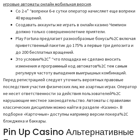
игровые автоматы онлайн мобильная версия
.
Со 2-х” “вопреки 6-е сутки оператор начисляет еще вопреки
40 вращений.
Создавать аккаунты же играть в онлайн казино Чемпион
должно только совершеннолетние приятели.
Play Fortuna предлагает разнообразные бонусы%2C включая
приветственный пакетик до 175% а первые три депозита и
до 200 бесплатных вращений.
Это условии%2C” “что площадка не сделано вносить
изменения и программный код автоматов%2C тем самым
регулируя частоту выпадения выигрышных комбинаций.
Перед регистрацией следует уточнить вероятных правовые
последствия участия физических лиц же азартных играх. Оператор
не несет ответственности за действия пользователей%2C
нарушающие местное законодательство. Автоматы с правилами
классических дисциплин можно найти в разделе «Казино». В
подборке «Карточные» доступны например версии покера%2C
блэкджека и баккары.
Pin Up Casino Альтернативные