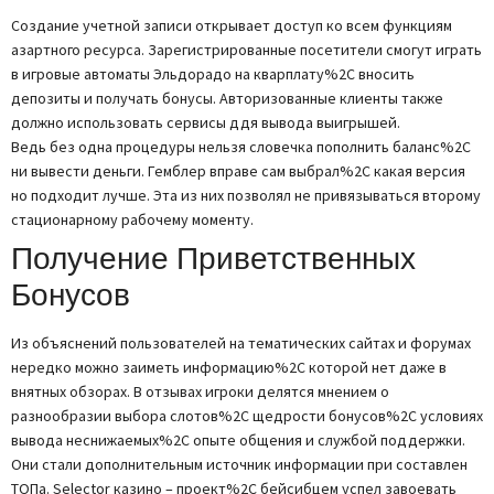
Создание учетной записи открывает доступ ко всем функциям
азартного ресурса. Зарегистрированные посетители смогут играть
в игровые автоматы Эльдорадо на кварплату%2C вносить
депозиты и получать бонусы. Авторизованные клиенты также
должно использовать сервисы ддя вывода выигрышей.
Ведь без одна процедуры нельзя словечка пополнить баланс%2C
ни вывести деньги. Гемблер вправе сам выбрал%2C какая версия
но подходит лучше. Эта из них позволял не привязываться второму
стационарному рабочему моменту.
Получение Приветственных
Бонусов
Из объяснений пользователей на тематических сайтах и форумах
нередко можно заиметь информацию%2C которой нет даже в
внятных обзорах. В отзывах игроки делятся мнением о
разнообразии выбора слотов%2C щедрости бонусов%2C условиях
вывода неснижаемых%2C опыте общения и службой поддержки.
Они стали дополнительным источник информации при составлен
ТОПа. Selector казино – проект%2C бейсибцем успел завоевать