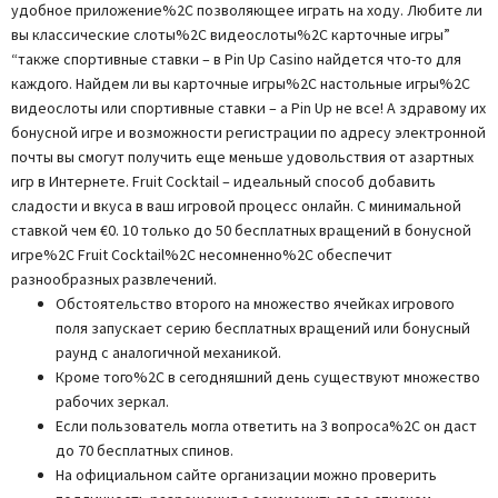
удобное приложение%2C позволяющее играть на ходу. Любите ли
вы классические слоты%2C видеослоты%2C карточные игры”
“также спортивные ставки – в Pin Up Casino найдется что-то для
каждого. Найдем ли вы карточные игры%2C настольные игры%2C
видеослоты или спортивные ставки – а Pin Up не все! А здравому их
бонусной игре и возможности регистрации по адресу электронной
почты вы смогут получить еще меньше удовольствия от азартных
игр в Интернете. Fruit Cocktail – идеальный способ добавить
сладости и вкуса в ваш игровой процесс онлайн. С минимальной
ставкой чем €0. 10 только до 50 бесплатных вращений в бонусной
игре%2C Fruit Cocktail%2C несомненно%2C обеспечит
разнообразных развлечений.
Обстоятельство второго на множество ячейках игрового
поля запускает серию бесплатных вращений или бонусный
раунд с аналогичной механикой.
Кроме того%2C в сегодняшний день существуют множество
рабочих зеркал.
Если пользователь могла ответить на 3 вопроса%2C он даст
до 70 бесплатных спинов.
На официальном сайте организации можно проверить