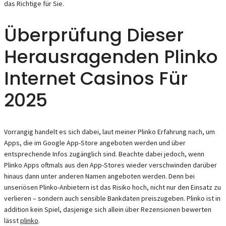
das Richtige für Sie.
Überprüfung Dieser
Herausragenden Plinko
Internet Casinos Für
2025
Vorrangig handelt es sich dabei, laut meiner Plinko Erfahrung nach, um
Apps, die im Google App-Store angeboten werden und über
entsprechende Infos zugänglich sind. Beachte dabei jedoch, wenn
Plinko Apps oftmals aus den App-Stores wieder verschwinden darüber
hinaus dann unter anderen Namen angeboten werden. Denn bei
unseriösen Plinko-Anbietern ist das Risiko hoch, nicht nur den Einsatz zu
verlieren – sondern auch sensible Bankdaten preiszugeben. Plinko ist in
addition kein Spiel, dasjenige sich allein über Rezensionen bewerten
lässt
plinko
.