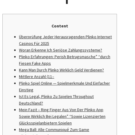
Content
Überprüfung Jeder Herausragenden Plinko Internet
Casinos Für 2025
Woran Erkenne Ich Seriöse Zahlungssysteme?
Plinko Erfahrungen: Perish Betrugsmasche” “durch
Fiesen Fake Apps
Kann Man Durch Plinko Wirklich Geld Verdienen?
Mittlere Anzahl (11–
Plinko Spiel Online — Spielmerkmale Und Einfacher
Einstieg
Ist Es Legal, Plinko Zu Spielen Throughout
Deutschland?
Mein Fazit – Ring Finger Aus Von Der Plinko App
Sowie Wirklich Bei Legalen” “Sowie Lizenzierten
Glücksspielanbietern Spielen
Mega Ball: Alle Communiqué Zum Game