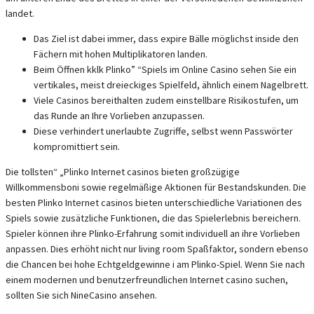
landet.
Das Ziel ist dabei immer, dass expire Bälle möglichst inside den
Fächern mit hohen Multiplikatoren landen.
Beim Öffnen kklk Plinko” “Spiels im Online Casino sehen Sie ein
vertikales, meist dreieckiges Spielfeld, ähnlich einem Nagelbrett.
Viele Casinos bereithalten zudem einstellbare Risikostufen, um
das Runde an Ihre Vorlieben anzupassen.
Diese verhindert unerlaubte Zugriffe, selbst wenn Passwörter
kompromittiert sein.
Die tollsten“ „Plinko Internet casinos bieten großzügige
Willkommensboni sowie regelmäßige Aktionen für Bestandskunden. Die
besten Plinko Internet casinos bieten unterschiedliche Variationen des
Spiels sowie zusätzliche Funktionen, die das Spielerlebnis bereichern.
Spieler können ihre Plinko-Erfahrung somit individuell an ihre Vorlieben
anpassen. Dies erhöht nicht nur living room Spaßfaktor, sondern ebenso
die Chancen bei hohe Echtgeldgewinne i am Plinko-Spiel. Wenn Sie nach
einem modernen und benutzerfreundlichen Internet casino suchen,
sollten Sie sich NineCasino ansehen.