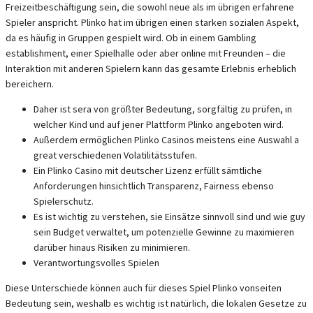
Freizeitbeschäftigung sein, die sowohl neue als im übrigen erfahrene
Spieler anspricht. Plinko hat im übrigen einen starken sozialen Aspekt,
da es häufig in Gruppen gespielt wird. Ob in einem Gambling
establishment, einer Spielhalle oder aber online mit Freunden – die
Interaktion mit anderen Spielern kann das gesamte Erlebnis erheblich
bereichern.
Daher ist sera von größter Bedeutung, sorgfältig zu prüfen, in
welcher Kind und auf jener Plattform Plinko angeboten wird.
Außerdem ermöglichen Plinko Casinos meistens eine Auswahl a
great verschiedenen Volatilitätsstufen.
Ein Plinko Casino mit deutscher Lizenz erfüllt sämtliche
Anforderungen hinsichtlich Transparenz, Fairness ebenso
Spielerschutz.
Es ist wichtig zu verstehen, sie Einsätze sinnvoll sind und wie guy
sein Budget verwaltet, um potenzielle Gewinne zu maximieren
darüber hinaus Risiken zu minimieren.
Verantwortungsvolles Spielen
Diese Unterschiede können auch für dieses Spiel Plinko vonseiten
Bedeutung sein, weshalb es wichtig ist natürlich, die lokalen Gesetze zu