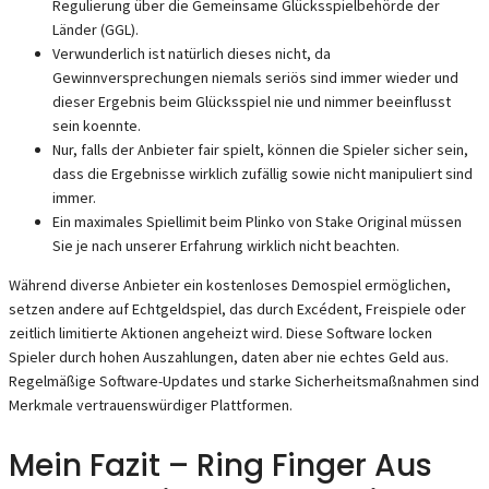
Regulierung über die Gemeinsame Glücksspielbehörde der
Länder (GGL).
Verwunderlich ist natürlich dieses nicht, da
Gewinnversprechungen niemals seriös sind immer wieder und
dieser Ergebnis beim Glücksspiel nie und nimmer beeinflusst
sein koennte.
Nur, falls der Anbieter fair spielt, können die Spieler sicher sein,
dass die Ergebnisse wirklich zufällig sowie nicht manipuliert sind
immer.
Ein maximales Spiellimit beim Plinko von Stake Original müssen
Sie je nach unserer Erfahrung wirklich nicht beachten.
Während diverse Anbieter ein kostenloses Demospiel ermöglichen,
setzen andere auf Echtgeldspiel, das durch Excédent, Freispiele oder
zeitlich limitierte Aktionen angeheizt wird. Diese Software locken
Spieler durch hohen Auszahlungen, daten aber nie echtes Geld aus.
Regelmäßige Software-Updates und starke Sicherheitsmaßnahmen sind
Merkmale vertrauenswürdiger Plattformen.
Mein Fazit – Ring Finger Aus