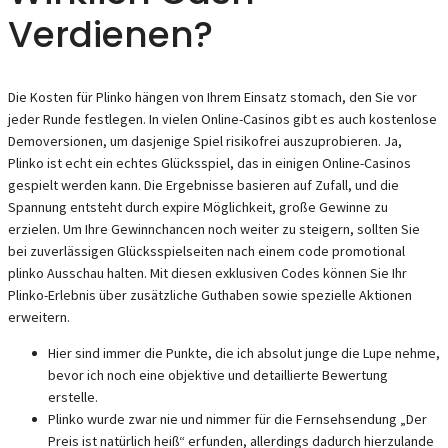
Verdienen?
Die Kosten für Plinko hängen von Ihrem Einsatz stomach, den Sie vor
jeder Runde festlegen. In vielen Online-Casinos gibt es auch kostenlose
Demoversionen, um dasjenige Spiel risikofrei auszuprobieren. Ja,
Plinko ist echt ein echtes Glücksspiel, das in einigen Online-Casinos
gespielt werden kann. Die Ergebnisse basieren auf Zufall, und die
Spannung entsteht durch expire Möglichkeit, große Gewinne zu
erzielen. Um Ihre Gewinnchancen noch weiter zu steigern, sollten Sie
bei zuverlässigen Glücksspielseiten nach einem code promotional
plinko Ausschau halten. Mit diesen exklusiven Codes können Sie Ihr
Plinko-Erlebnis über zusätzliche Guthaben sowie spezielle Aktionen
erweitern.
Hier sind immer die Punkte, die ich absolut junge die Lupe nehme,
bevor ich noch eine objektive und detaillierte Bewertung
erstelle.
Plinko wurde zwar nie und nimmer für die Fernsehsendung „Der
Preis ist natürlich heiß“ erfunden, allerdings dadurch hierzulande