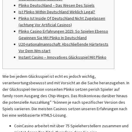
Plinko Deutschland – Das Wesen Des Spiels
Ist Plinko Within Deutschland Wirklich Legal?
Plinko Ist Inside Of Deutschland Nicht Zugelassen
(achtung Vor Artificial Casinos)
Plinko Casino Erfahrungen 2025: So Spielen Ebenso
Gewinnen Sie Mit Plinko In Deutschland
U20-nationalmannschaft: Abschließende Härtetests
Vor Dem Wm-start
Instant Casino – Innovatives Glücksspiel Mit Plinko
Wie bei jedem Glücksspiel ist echt es jedoch wichtig,
verantwortungsbewusst und mit Vorsicht an die Sache heranzugehen. In
der Glücksspiel-Version vonseiten Plinko setzen perish Spieler auf
family room Ausgang des Chip-Weges. Das Risikoniveau darüber hinaus
die potenzielle Auszahlung” “können je nach spezifischer Version des
Spiels variieren. Die meisten Casinos setzen unseren Erfahrungen nach
bei eine webbasierte HTML5-Lösung.
CoinCasino arbeitet mit über 75 Spieleherstellern zusammen und