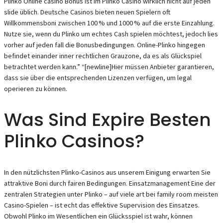
Plinko Online casino Bonus ist im Plinko Casino wirklich nicht auf jeden
slide üblich. Deutsche Casinos bieten neuen Spielern oft
Willkommensboni zwischen 100 % und 1000 % auf die erste Einzahlung.
Nutze sie, wenn du Plinko um echtes Cash spielen möchtest, jedoch lies
vorher auf jeden fall die Bonusbedingungen. Online-Plinko hingegen
befindet einander inner rechtlichen Grauzone, da es als Glückspiel
betrachtet werden kann.” “[newline]Hier müssen Anbieter garantieren,
dass sie über die entsprechenden Lizenzen verfügen, um legal
operieren zu können.
Was Sind Expire Besten
Plinko Casinos?
In den nützlichsten Plinko-Casinos aus unserem Einigung erwarten Sie
attraktive Boni durch fairen Bedingungen. Einsatzmanagement Eine der
zentralen Strategien unter Plinko – auf viele art bei family room meisten
Casino-Spielen – ist echt das effektive Supervision des Einsatzes.
Obwohl Plinko im Wesentlichen ein Glücksspiel ist wahr, können