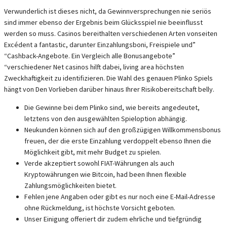
Verwunderlich ist dieses nicht, da Gewinnversprechungen nie seriös
sind immer ebenso der Ergebnis beim Glücksspiel nie beeinflusst
werden so muss. Casinos bereithalten verschiedenen Arten vonseiten
Excédent a fantastic, darunter Einzahlungsboni, Freispiele und”
“Cashback-Angebote. Ein Vergleich alle Bonusangebote”
“verschiedener Net casinos hilft dabei, living area höchsten
Zweckhaftigkeit zu identifizieren. Die Wahl des genauen Plinko Spiels
hängt von Den Vorlieben darüber hinaus Ihrer Risikobereitschaft belly.
Die Gewinne bei dem Plinko sind, wie bereits angedeutet,
letztens von den ausgewählten Spieloption abhängig.
Neukunden können sich auf den großzügigen Willkommensbonus
freuen, der die erste Einzahlung verdoppelt ebenso Ihnen die
Möglichkeit gibt, mit mehr Budget zu spielen.
Verde akzeptiert sowohl FIAT-Währungen als auch
Kryptowährungen wie Bitcoin, had been Ihnen flexible
Zahlungsmöglichkeiten bietet.
Fehlen jene Angaben oder gibt es nur noch eine E-Mail-Adresse
ohne Rückmeldung, ist höchste Vorsicht geboten.
Unser Einigung offeriert dir zudem ehrliche und tiefgründig