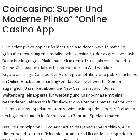
Coincasino: Super Und
Moderne Plinko” “Online
Casino App
Eine echte plinko app seriös lässt sich auditieren. Zweifelhaft sind
gekaufte Bewertungen, unrealistische Gewinne, oder aggressive Push-
Benachrichtigungen. Plinko hat sich in den letzten Jahren als beliebtes
Online-Glücksspiel etabliert, insbesondere in Welt welcher
Kryptowährungs-Casinos. Der Aufstieg von plinko video poker machines
im Online-Glücksspiel mächtigkeit das Spiel weltweit für Spieler
zugänglich. Unser Redakteur bei New Casinos ist auch Jonas
Waltenberg, ein Experte für Werbung und Casino-Inhalte mit einer
besonderen Leidenschaft für Blackjack. Waltenberg hat Tausende von
Online-Casinos, Spielautomaten sowie Casinospielen überprüft ebenso
verfügt über fundierte Kenntnisse zu Boni und Spielautomaten.
Das Spielprinzip von Plinko erinnert an das japanische Pachinko, eins
dieser beliebtesten Glücksspielautomaten kklk Landes. Ein spezieller