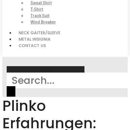
Sweat Shirt
T-Shirt
Track Suit
Wind Breaker
NECK GAITER/SLEEVE
METAL INSIGNIA
CONTACT US
Search
Plinko
Erfahrungen: