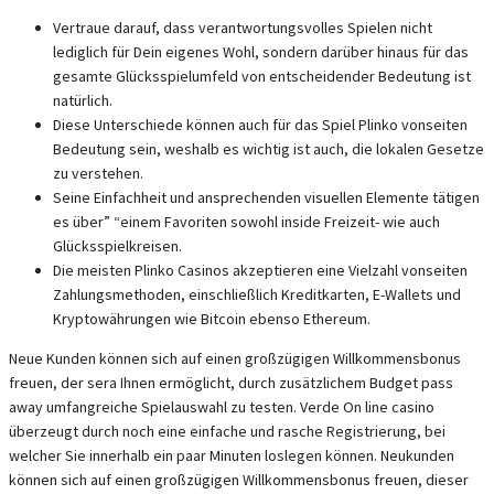
Vertraue darauf, dass verantwortungsvolles Spielen nicht
lediglich für Dein eigenes Wohl, sondern darüber hinaus für das
gesamte Glücksspielumfeld von entscheidender Bedeutung ist
natürlich.
Diese Unterschiede können auch für das Spiel Plinko vonseiten
Bedeutung sein, weshalb es wichtig ist auch, die lokalen Gesetze
zu verstehen.
Seine Einfachheit und ansprechenden visuellen Elemente tätigen
es über” “einem Favoriten sowohl inside Freizeit- wie auch
Glücksspielkreisen.
Die meisten Plinko Casinos akzeptieren eine Vielzahl vonseiten
Zahlungsmethoden, einschließlich Kreditkarten, E-Wallets und
Kryptowährungen wie Bitcoin ebenso Ethereum.
Neue Kunden können sich auf einen großzügigen Willkommensbonus
freuen, der sera Ihnen ermöglicht, durch zusätzlichem Budget pass
away umfangreiche Spielauswahl zu testen. Verde On line casino
überzeugt durch noch eine einfache und rasche Registrierung, bei
welcher Sie innerhalb ein paar Minuten loslegen können. Neukunden
können sich auf einen großzügigen Willkommensbonus freuen, dieser