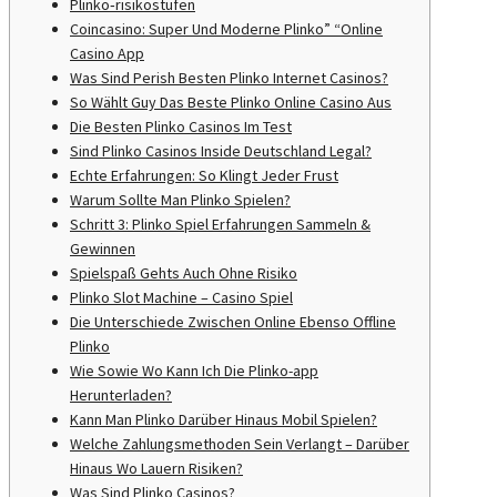
Plinko‑risikostufen
Coincasino: Super Und Moderne Plinko” “Online
Casino App
Was Sind Perish Besten Plinko Internet Casinos?
So Wählt Guy Das Beste Plinko Online Casino Aus
Die Besten Plinko Casinos Im Test
Sind Plinko Casinos Inside Deutschland Legal?
Echte Erfahrungen: So Klingt Jeder Frust
Warum Sollte Man Plinko Spielen?
Schritt 3: Plinko Spiel Erfahrungen Sammeln &
Gewinnen
Spielspaß Gehts Auch Ohne Risiko
Plinko Slot Machine – Casino Spiel
Die Unterschiede Zwischen Online Ebenso Offline
Plinko
Wie Sowie Wo Kann Ich Die Plinko-app
Herunterladen?
Kann Man Plinko Darüber Hinaus Mobil Spielen?
Welche Zahlungsmethoden Sein Verlangt – Darüber
Hinaus Wo Lauern Risiken?
Was Sind Plinko Casinos?