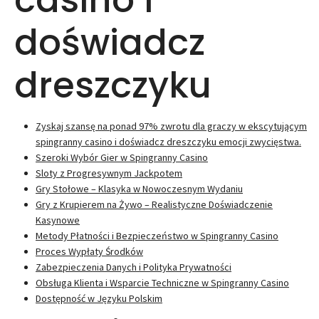
casino i
doświadcz
dreszczyku
Zyskaj szansę na ponad 97% zwrotu dla graczy w ekscytującym
spingranny casino i doświadcz dreszczyku emocji zwycięstwa.
Szeroki Wybór Gier w Spingranny Casino
Sloty z Progresywnym Jackpotem
Gry Stołowe – Klasyka w Nowoczesnym Wydaniu
Gry z Krupierem na Żywo – Realistyczne Doświadczenie
Kasynowe
Metody Płatności i Bezpieczeństwo w Spingranny Casino
Proces Wypłaty Środków
Zabezpieczenia Danych i Polityka Prywatności
Obsługa Klienta i Wsparcie Techniczne w Spingranny Casino
Dostępność w Języku Polskim