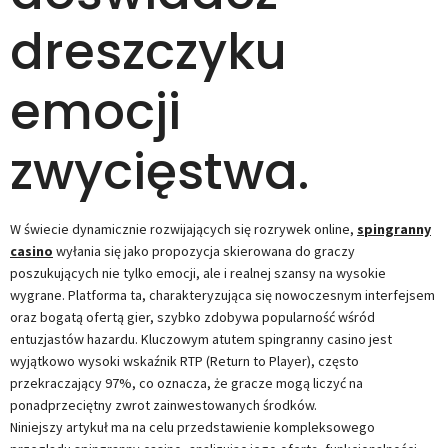
dreszczyku
emocji
zwycięstwa.
W świecie dynamicznie rozwijających się rozrywek online,
spingranny
casino
wyłania się jako propozycja skierowana do graczy
poszukujących nie tylko emocji, ale i realnej szansy na wysokie
wygrane. Platforma ta, charakteryzująca się nowoczesnym interfejsem
oraz bogatą ofertą gier, szybko zdobywa popularność wśród
entuzjastów hazardu. Kluczowym atutem spingranny casino jest
wyjątkowo wysoki wskaźnik RTP (Return to Player), często
przekraczający 97%, co oznacza, że gracze mogą liczyć na
ponadprzeciętny zwrot zainwestowanych środków.
Niniejszy artykuł ma na celu przedstawienie kompleksowego