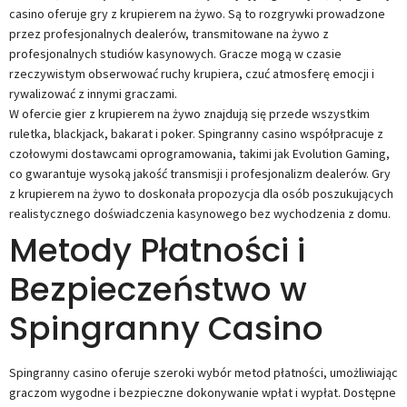
casino oferuje gry z krupierem na żywo. Są to rozgrywki prowadzone
przez profesjonalnych dealerów, transmitowane na żywo z
profesjonalnych studiów kasynowych. Gracze mogą w czasie
rzeczywistym obserwować ruchy krupiera, czuć atmosferę emocji i
rywalizować z innymi graczami.
W ofercie gier z krupierem na żywo znajdują się przede wszystkim
ruletka, blackjack, bakarat i poker. Spingranny casino współpracuje z
czołowymi dostawcami oprogramowania, takimi jak Evolution Gaming,
co gwarantuje wysoką jakość transmisji i profesjonalizm dealerów. Gry
z krupierem na żywo to doskonała propozycja dla osób poszukujących
realistycznego doświadczenia kasynowego bez wychodzenia z domu.
Metody Płatności i
Bezpieczeństwo w
Spingranny Casino
Spingranny casino oferuje szeroki wybór metod płatności, umożliwiając
graczom wygodne i bezpieczne dokonywanie wpłat i wypłat. Dostępne