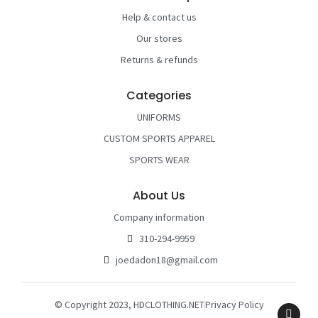
Help & contact us
Our stores
Returns & refunds
Categories
UNIFORMS
CUSTOM SPORTS APPAREL
SPORTS WEAR
About Us
Company information
310-294-9959
joedadon18@gmail.com
© Copyright 2023, HDCLOTHING.NET
Privacy Policy