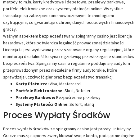
metody to m.in. karty kredytowe i debetowe, przelewy bankowe,
portfele elektroniczne oraz systemy płatności online. Wszystkie
transakcje są zabezpieczone nowoczesnymi technologiami
szyfrującymi, co gwarantuje ochronę danych osobowych i finansowych
graczy.
Ważnym aspektem bezpieczeństwa w spingranny casino jest licencja
hazardowa, która potwierdza legalność prowadzonej działalności.
Licencja ta jest wydawana przez szanowane organy regulacyjne, które
monitorują działalność kasyna i egzekwują przestrzeganie standardów
bezpieczeństwa. Spingranny casino regularnie poddaje się audytom
przeprowadzonym przez niezależne firmy audytorskie, które
sprawdzają uczciwość gier oraz bezpieczeństwo transakcji.
Karty Płatnicze:
Visa, Mastercard
Portfele Elektroniczne:
Skrill, Neteller
Przelewy Bankowe:
Bezpośrednie przelewy
Systemy Płatności Online:
Sofort, iBanq
Proces Wypłaty Środków
Proces wypłaty środków ze spingranny casino jest prosty i intuicyjny.
Gracze muszą najpierw zweryfikować swoje konto, podając niezbędne