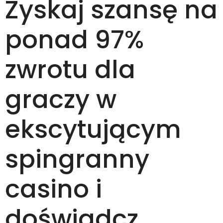
Zyskaj szansę na
ponad 97%
zwrotu dla
graczy w
ekscytującym
spingranny
casino i
doświadcz