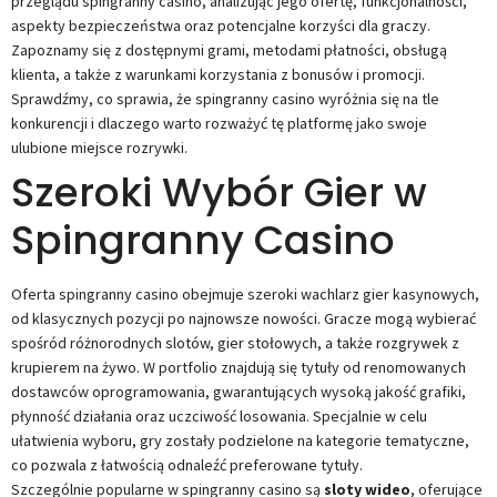
przeglądu spingranny casino, analizując jego ofertę, funkcjonalności,
aspekty bezpieczeństwa oraz potencjalne korzyści dla graczy.
Zapoznamy się z dostępnymi grami, metodami płatności, obsługą
klienta, a także z warunkami korzystania z bonusów i promocji.
Sprawdźmy, co sprawia, że spingranny casino wyróżnia się na tle
konkurencji i dlaczego warto rozważyć tę platformę jako swoje
ulubione miejsce rozrywki.
Szeroki Wybór Gier w
Spingranny Casino
Oferta spingranny casino obejmuje szeroki wachlarz gier kasynowych,
od klasycznych pozycji po najnowsze nowości. Gracze mogą wybierać
spośród różnorodnych slotów, gier stołowych, a także rozgrywek z
krupierem na żywo. W portfolio znajdują się tytuły od renomowanych
dostawców oprogramowania, gwarantujących wysoką jakość grafiki,
płynność działania oraz uczciwość losowania. Specjalnie w celu
ułatwienia wyboru, gry zostały podzielone na kategorie tematyczne,
co pozwala z łatwością odnaleźć preferowane tytuły.
Szczególnie popularne w spingranny casino są
sloty wideo
, oferujące