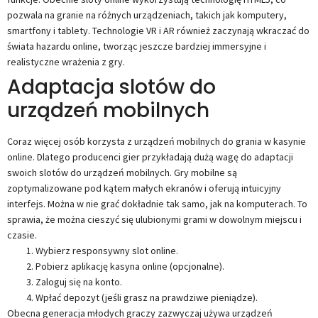
pozwala na granie na różnych urządzeniach, takich jak komputery,
smartfony i tablety. Technologie VR i AR również zaczynają wkraczać do
świata hazardu online, tworząc jeszcze bardziej immersyjne i
realistyczne wrażenia z gry.
Adaptacja slotów do
urządzeń mobilnych
Coraz więcej osób korzysta z urządzeń mobilnych do grania w kasynie
online. Dlatego producenci gier przykładają dużą wagę do adaptacji
swoich slotów do urządzeń mobilnych. Gry mobilne są
zoptymalizowane pod kątem małych ekranów i oferują intuicyjny
interfejs. Można w nie grać dokładnie tak samo, jak na komputerach. To
sprawia, że można cieszyć się ulubionymi grami w dowolnym miejscu i
czasie.
Wybierz responsywny slot online.
Pobierz aplikację kasyna online (opcjonalne).
Zaloguj się na konto.
Wpłać depozyt (jeśli grasz na prawdziwe pieniądze).
Obecna generacja młodych graczy zazwyczaj używa urządzeń