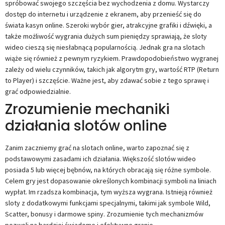
spróbować swojego szczęścia bez wychodzenia z domu. Wystarczy
dostęp do internetu i urządzenie z ekranem, aby przenieść się do
świata kasyn online. Szeroki wybór gier, atrakcyjne grafiki i dźwięki, a
także możliwość wygrania dużych sum pieniędzy sprawiają, że sloty
wideo cieszą się niesłabnącą popularnością. Jednak gra na slotach
wiąże się również z pewnym ryzykiem. Prawdopodobieństwo wygranej
zależy od wielu czynników, takich jak algorytm gry, wartość RTP (Return
to Player) i szczęście. Ważne jest, aby zdawać sobie z tego sprawę i
grać odpowiedzialnie.
Zrozumienie mechaniki
działania slotów online
Zanim zaczniemy grać na slotach online, warto zapoznać się z
podstawowymi zasadami ich działania. Większość slotów wideo
posiada 5 lub więcej bębnów, na których obracają się różne symbole.
Celem gry jest dopasowanie określonych kombinacji symboli na liniach
wypłat. Im rzadsza kombinacja, tym wyższa wygrana. Istnieją również
sloty z dodatkowymi funkcjami specjalnymi, takimi jak symbole Wild,
Scatter, bonusy i darmowe spiny. Zrozumienie tych mechanizmów