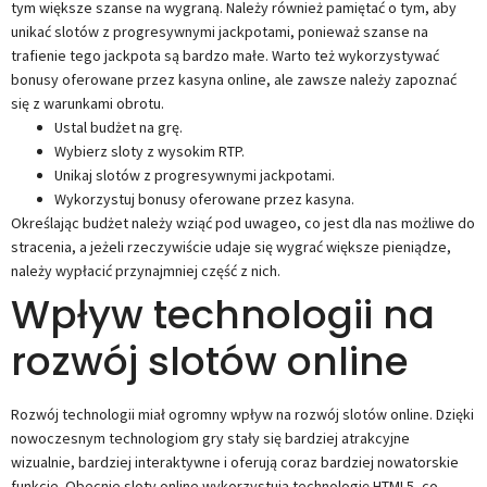
tym większe szanse na wygraną. Należy również pamiętać o tym, aby
unikać slotów z progresywnymi jackpotami, ponieważ szanse na
trafienie tego jackpota są bardzo małe. Warto też wykorzystywać
bonusy oferowane przez kasyna online, ale zawsze należy zapoznać
się z warunkami obrotu.
Ustal budżet na grę.
Wybierz sloty z wysokim RTP.
Unikaj slotów z progresywnymi jackpotami.
Wykorzystuj bonusy oferowane przez kasyna.
Określając budżet należy wziąć pod uwageo, co jest dla nas możliwe do
stracenia, a jeżeli rzeczywiście udaje się wygrać większe pieniądze,
należy wypłacić przynajmniej część z nich.
Wpływ technologii na
rozwój slotów online
Rozwój technologii miał ogromny wpływ na rozwój slotów online. Dzięki
nowoczesnym technologiom gry stały się bardziej atrakcyjne
wizualnie, bardziej interaktywne i oferują coraz bardziej nowatorskie
funkcje. Obecnie sloty online wykorzystują technologię HTML5, co