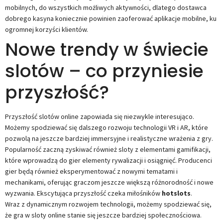
mobilnych, do wszystkich możliwych aktywności, dlatego dostawca
dobrego kasyna koniecznie powinien zaoferować aplikacje mobilne, ku
ogromnej korzyści klientów.
Nowe trendy w świecie
slotów – co przyniesie
przyszłość?
Przyszłość slotów online zapowiada się niezwykle interesująco.
Możemy spodziewać się dalszego rozwoju technologii VR i AR, które
pozwolą na jeszcze bardziej immersyjne i realistyczne wrażenia z gry.
Popularność zaczną zyskiwać również sloty z elementami gamifikacji,
które wprowadzą do gier elementy rywalizacji i osiągnięć. Producenci
gier będą również eksperymentować z nowymi tematami i
mechanikami, oferując graczom jeszcze większą różnorodność i nowe
wyzwania. Ekscytująca przyszłość czeka miłośników
hotslots
.
Wraz z dynamicznym rozwojem technologii, możemy spodziewać się,
że gra w sloty online stanie się jeszcze bardziej społecznościowa.