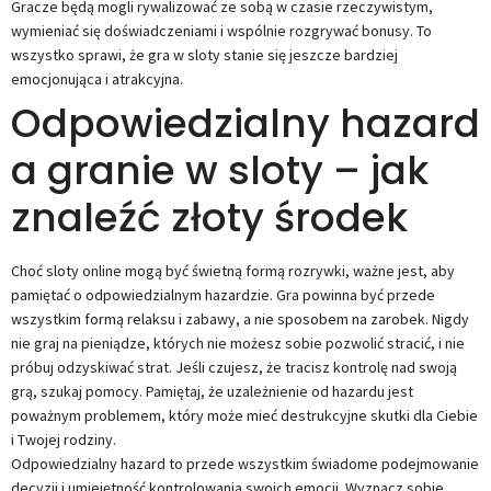
Gracze będą mogli rywalizować ze sobą w czasie rzeczywistym,
wymieniać się doświadczeniami i wspólnie rozgrywać bonusy. To
wszystko sprawi, że gra w sloty stanie się jeszcze bardziej
emocjonująca i atrakcyjna.
Odpowiedzialny hazard
a granie w sloty – jak
znaleźć złoty środek
Choć sloty online mogą być świetną formą rozrywki, ważne jest, aby
pamiętać o odpowiedzialnym hazardzie. Gra powinna być przede
wszystkim formą relaksu i zabawy, a nie sposobem na zarobek. Nigdy
nie graj na pieniądze, których nie możesz sobie pozwolić stracić, i nie
próbuj odzyskiwać strat. Jeśli czujesz, że tracisz kontrolę nad swoją
grą, szukaj pomocy. Pamiętaj, że uzależnienie od hazardu jest
poważnym problemem, który może mieć destrukcyjne skutki dla Ciebie
i Twojej rodziny.
Odpowiedzialny hazard to przede wszystkim świadome podejmowanie
decyzji i umiejętność kontrolowania swoich emocji. Wyznacz sobie