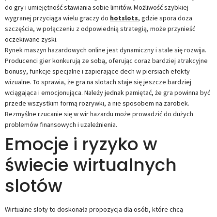
do gry i umiejętność stawiania sobie limitów. Możliwość szybkiej
wygranej przyciąga wielu graczy do
hotslots
, gdzie spora doza
szczęścia, w połączeniu z odpowiednią strategią, może przynieść
oczekiwane zyski.
Rynek maszyn hazardowych online jest dynamiczny i stale się rozwija.
Producenci gier konkurują ze sobą, oferując coraz bardziej atrakcyjne
bonusy, funkcje specjalne i zapierające dech w piersiach efekty
wizualne. To sprawia, że gra na slotach staje się jeszcze bardziej
wciągająca i emocjonująca. Należy jednak pamiętać, że gra powinna być
przede wszystkim formą rozrywki, a nie sposobem na zarobek.
Bezmyślne rzucanie się w wir hazardu może prowadzić do dużych
problemów finansowych i uzależnienia.
Emocje i ryzyko w
świecie wirtualnych
slotów
Wirtualne sloty to doskonała propozycja dla osób, które chcą