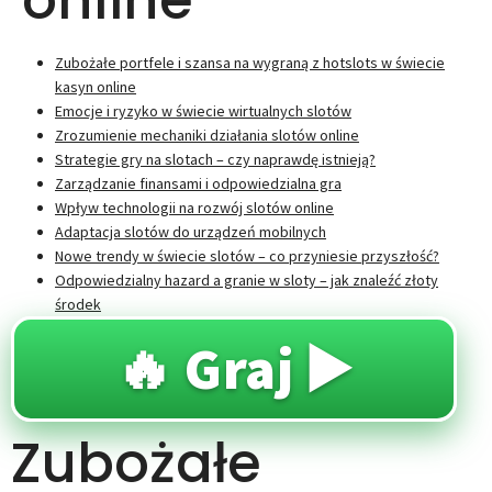
online
Zubożałe portfele i szansa na wygraną z hotslots w świecie
kasyn online
Emocje i ryzyko w świecie wirtualnych slotów
Zrozumienie mechaniki działania slotów online
Strategie gry na slotach – czy naprawdę istnieją?
Zarządzanie finansami i odpowiedzialna gra
Wpływ technologii na rozwój slotów online
Adaptacja slotów do urządzeń mobilnych
Nowe trendy w świecie slotów – co przyniesie przyszłość?
Odpowiedzialny hazard a granie w sloty – jak znaleźć złoty
środek
🔥 Graj ▶️
Zubożałe