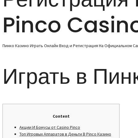
Pinco Casin
Пинко Казино Играть Онлайн Вход и Регистрация На Официальном Сай
Играть в Пин
Content
Акции И Бонусы от Casino Pinco
Топ Игровых Аппаратов в Деньги В Pinco Казино