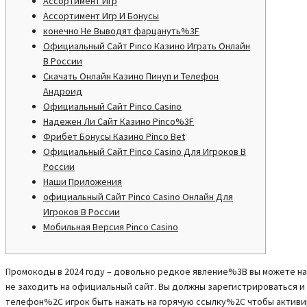
Ассортимент Игр
Ассортимент Игр И Бонусы
конечно Не Выводят фарцануть%3F
Официальный Сайт Pinco Казино Играть Онлайн
В России
Скачать Онлайн Казино Пинуп и Телефон
Андроид
Официальный Сайт Pinco Casino
Надежен Ли Сайт Казино Pinco%3F
Фрибет Бонусы Казино Pinco Bet
Официальный Сайт Pinco Casino Для Игроков В
России
Наши Приложения
официальный Сайт Pinco Casino Онлайн Для
Игроков В России
Мобильная Версия Pinco Casino
Промокоды в 2024 году – довольно редкое явление%3B вы можете най
не заходить на официальный сайт. Вы должны зарегистрироваться и 
телефон%2C игрок быть нажать на горячую ссылку%2C чтобы активи