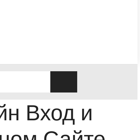
йн Вход и
ном Сайте