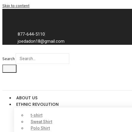
Skip to content
Exclusive to distributors in the promotional advertising world.
We sell to distributors only.
877-644-5110
joedadon18@gmail.com
Search
ABOUT US
ETHNIC REVOLUTION
t-shirt
Sweat Shirt
Polo Shirt