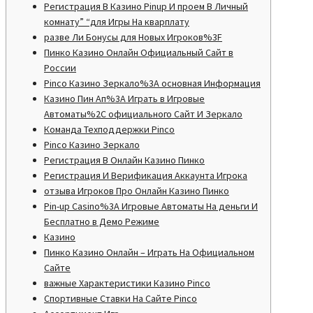
Регистрация В Казино Pinup И проем В Личный
комнату” “для Игры На кварплату
разве Ли Бонусы для Новых Игроков%3F
Пинко Казино Онлайн Официальный Сайт в
России
Pinco Казино Зеркало%3A основная Информация
Казино Пин Ап%3A Играть в Игровые
Автоматы%2C официального Сайт И Зеркало
Команда Техподдержки Pinco
Pinco Казино Зеркало
Регистрация В Онлайн Казино Пинко
Регистрация И Верификация Аккаунта Игрока
отзыва Игроков Про Онлайн Казино Пинко
Pin-up Casino%3A Игровые Автоматы На деньги И
Бесплатно в Демо Режиме
Казино
Пинко Казино Онлайн – Играть На Официальном
Сайте
важные Характеристики Казино Pinco
Спортивные Ставки На Сайте Pinco