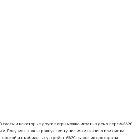
 В слоты и некоторые другие игры можно играть в демо-версии%2C
и. Получив на электронную почту письмо из казино или смс на
аторской и с мобильных устройств%2C выполнив прохода на