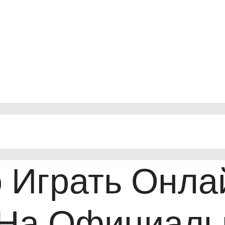
 Играть Онла
 На Официаль