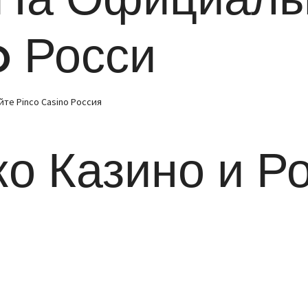
o Росси
те Pinco Casino Россия
ко Казино и Р