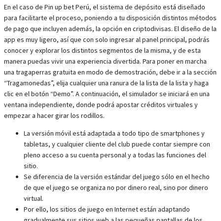
En el caso de Pin up bet Perú, el sistema de depósito está diseñado
para facilitarte el proceso, poniendo a tu disposición distintos métodos
de pago que incluyen además, la opción en criptodivisas. El diseño de la
app es muy ligero, así que con solo ingresar al panel principal, podrás
conocer y explorar los distintos segmentos de la misma, y de esta
manera puedas vivir una experiencia divertida. Para poner en marcha
una tragaperras gratuita en modo de demostración, debe ir a la sección
“Tragamonedas”, elija cualquier una ranura de la lista de la lista y haga
clic en el botón “Demo”. A continuación, el simulador se iniciará en una
ventana independiente, donde podrá apostar créditos virtuales y
empezar a hacer girar los rodillos.
La versión móvil está adaptada a todo tipo de smartphones y
tabletas, y cualquier cliente del club puede contar siempre con
pleno acceso a su cuenta personal y a todas las funciones del
sitio.
Se diferencia de la versión estándar del juego sólo en el hecho
de que el juego se organiza no por dinero real, sino por dinero
virtual.
Por ello, los sitios de juego en Internet están adaptando
gradualmente sus sitios web a las pequeñas pantallas de los