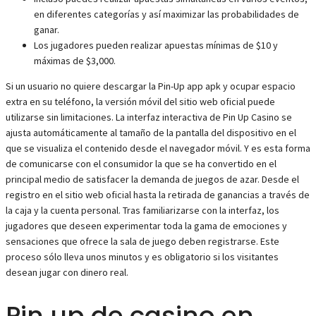
en diferentes categorías y así maximizar las probabilidades de
ganar.
Los jugadores pueden realizar apuestas mínimas de $10 y
máximas de $3,000.
Si un usuario no quiere descargar la Pin-Up app apk y ocupar espacio
extra en su teléfono, la versión móvil del sitio web oficial puede
utilizarse sin limitaciones. La interfaz interactiva de Pin Up Casino se
ajusta automáticamente al tamaño de la pantalla del dispositivo en el
que se visualiza el contenido desde el navegador móvil. Y es esta forma
de comunicarse con el consumidor la que se ha convertido en el
principal medio de satisfacer la demanda de juegos de azar. Desde el
registro en el sitio web oficial hasta la retirada de ganancias a través de
la caja y la cuenta personal. Tras familiarizarse con la interfaz, los
jugadores que deseen experimentar toda la gama de emociones y
sensaciones que ofrece la sala de juego deben registrarse. Este
proceso sólo lleva unos minutos y es obligatorio si los visitantes
desean jugar con dinero real.
Pin up de casino en