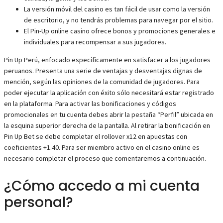
La versión móvil del casino es tan fácil de usar como la versión
de escritorio, y no tendrás problemas para navegar por el sitio.
El Pin-Up online casino ofrece bonos y promociones generales e
individuales para recompensar a sus jugadores.
Pin Up Perú, enfocado específicamente en satisfacer a los jugadores
peruanos. Presenta una serie de ventajas y desventajas dignas de
mención, según las opiniones de la comunidad de jugadores. Para
poder ejecutar la aplicación con éxito sólo necesitará estar registrado
en la plataforma. Para activar las bonificaciones y códigos
promocionales en tu cuenta debes abrir la pestaña “Perfil” ubicada en
la esquina superior derecha de la pantalla. Al retirar la bonificación en
Pin Up Bet se debe completar el rollover x12 en apuestas con
coeficientes +1.40. Para ser miembro activo en el casino online es
necesario completar el proceso que comentaremos a continuación.
¿Cómo accedo a mi cuenta
personal?