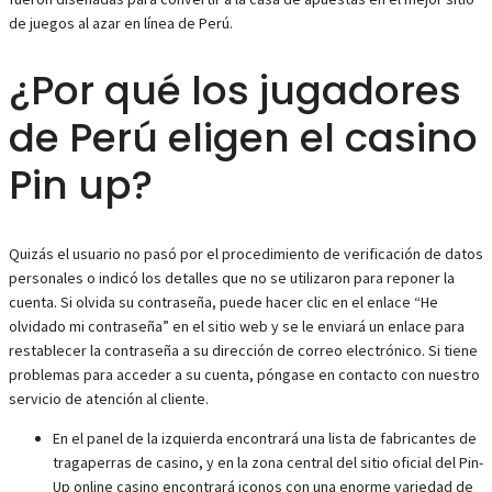
de juegos al azar en línea de Perú.
¿Por qué los jugadores
de Perú eligen el casino
Pin up?
Quizás el usuario no pasó por el procedimiento de verificación de datos
personales o indicó los detalles que no se utilizaron para reponer la
cuenta. Si olvida su contraseña, puede hacer clic en el enlace “He
olvidado mi contraseña” en el sitio web y se le enviará un enlace para
restablecer la contraseña a su dirección de correo electrónico. Si tiene
problemas para acceder a su cuenta, póngase en contacto con nuestro
servicio de atención al cliente.
En el panel de la izquierda encontrará una lista de fabricantes de
tragaperras de casino, y en la zona central del sitio oficial del Pin-
Up online casino encontrará iconos con una enorme variedad de