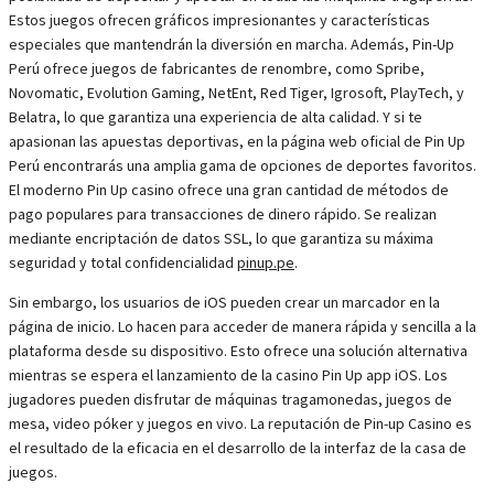
Estos juegos ofrecen gráficos impresionantes y características
especiales que mantendrán la diversión en marcha. Además, Pin-Up
Perú ofrece juegos de fabricantes de renombre, como Spribe,
Novomatic, Evolution Gaming, NetEnt, Red Tiger, Igrosoft, PlayTech, y
Belatra, lo que garantiza una experiencia de alta calidad. Y si te
apasionan las apuestas deportivas, en la página web oficial de Pin Up
Perú encontrarás una amplia gama de opciones de deportes favoritos.
El moderno Pin Up casino ofrece una gran cantidad de métodos de
pago populares para transacciones de dinero rápido. Se realizan
mediante encriptación de datos SSL, lo que garantiza su máxima
seguridad y total confidencialidad
pinup.pe
.
Sin embargo, los usuarios de iOS pueden crear un marcador en la
página de inicio. Lo hacen para acceder de manera rápida y sencilla a la
plataforma desde su dispositivo. Esto ofrece una solución alternativa
mientras se espera el lanzamiento de la casino Pin Up app iOS. Los
jugadores pueden disfrutar de máquinas tragamonedas, juegos de
mesa, video póker y juegos en vivo. La reputación de Pin-up Casino es
el resultado de la eficacia en el desarrollo de la interfaz de la casa de
juegos.