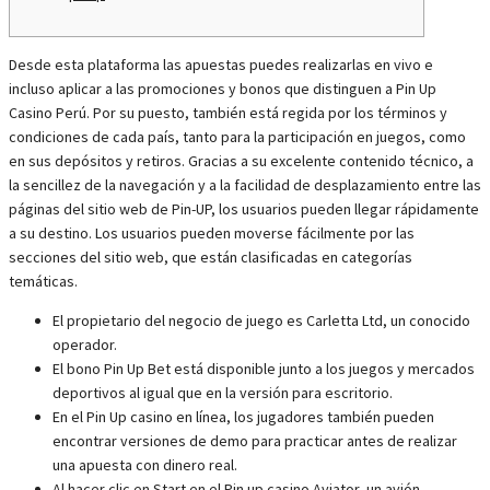
Desde esta plataforma las apuestas puedes realizarlas en vivo e
incluso aplicar a las promociones y bonos que distinguen a Pin Up
Casino Perú. Por su puesto, también está regida por los términos y
condiciones de cada país, tanto para la participación en juegos, como
en sus depósitos y retiros. Gracias a su excelente contenido técnico, a
la sencillez de la navegación y a la facilidad de desplazamiento entre las
páginas del sitio web de Pin-UP, los usuarios pueden llegar rápidamente
a su destino. Los usuarios pueden moverse fácilmente por las
secciones del sitio web, que están clasificadas en categorías
temáticas.
El propietario del negocio de juego es Carletta Ltd, un conocido
operador.
El bono Pin Up Bet está disponible junto a los juegos y mercados
deportivos al igual que en la versión para escritorio.
En el Pin Up casino en línea, los jugadores también pueden
encontrar versiones de demo para practicar antes de realizar
una apuesta con dinero real.
Al hacer clic en Start en el Pin up casino Aviator, un avión