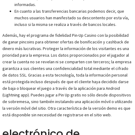
informadas.
En cuanto a las transferencias bancarias podemos decir, que
muchos usuarios han manifestado su descontento por esta vía,
incluso si la misma se realiza a través de bancos locales.
Además, hay el programa de fidelidad Pin-Up Casino con la posibilidad
de ganar pincoins para obtener ofertas de bonificación y cashback de
dinero más lucrativas. Proteger la información de los visitantes es una
prioridad para la empresa. Los datos proporcionados por el jugador al
crear la cuenta no se revelan ni se comparten con terceros; la empresa
garantiza a sus clientes una confidencialidad total mediante el cifrado
de datos SSL. Gracias a esta tecnología, toda la información personal
está protegida incluso después de que el cliente haya decidido darse
de baja o bloquear el juego a través de la aplicación para Android
(Lightning app). Puedes jugar a Pin Up gratis no sólo desde dispositivos
de sobremesa, sino también instalando una aplicación móvil o utilizando
la versión móvil del sitio. Otra característica de la versión demo es que
está disponible sin necesidad de registrarse en el sitio web.
electrónico de