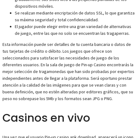
dispositivos móviles.
Se realizan mediante encriptación de datos SSL, lo que garantiza
su máxima seguridad y total confidencialidad.
El jugador puede elegir entre una gran variedad de alternativas
de juego, entre las que no solo se encuentran las tragaperras.
Esta información puede ser detalles de tu cuenta bancaria o datos de
tus tarjetas de crédito o débito. Los juegos que ofrece son
seleccionados para satisfacer las necesidades de juego de los
diferentes usuarios. En la sala de juego de Pin-up Casino encontrarás la
mejor selección de tragamonedas que han sido probadas por expertos
independientes antes de llegar a la plataforma. Será oportuno prestar
atención a la calidad de las imágenes para que se vean claras y con
buena definición, que no estén alteradas por editores gráficos, que su
peso no sobrepase los 5Mb y los formatos sean JPG o PNG.
Casinos en vivo
Una vez que el usuario Pin-up casino apk download, aparecerá un icono