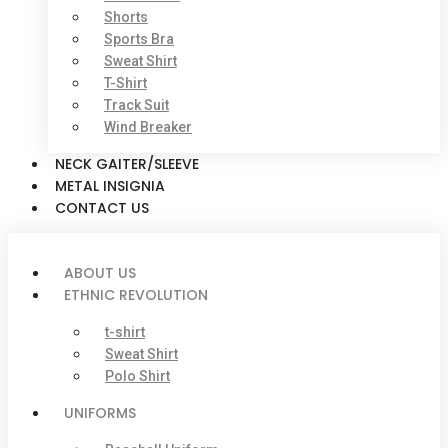
Shorts
Sports Bra
Sweat Shirt
T-Shirt
Track Suit
Wind Breaker
NECK GAITER/SLEEVE
METAL INSIGNIA
CONTACT US
ABOUT US
ETHNIC REVOLUTION
t-shirt
Sweat Shirt
Polo Shirt
UNIFORMS