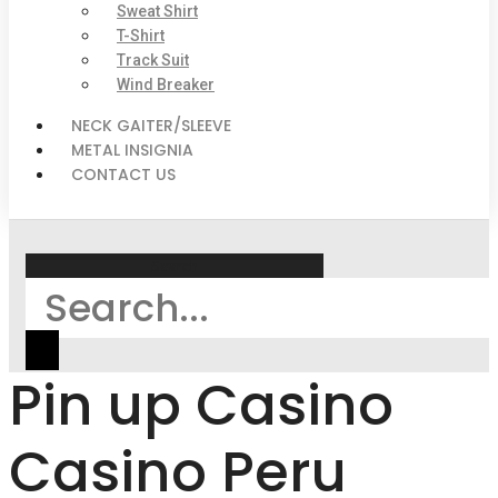
Sweat Shirt
T-Shirt
Track Suit
Wind Breaker
NECK GAITER/SLEEVE
METAL INSIGNIA
CONTACT US
Search
Pin up Casino
Casino Peru