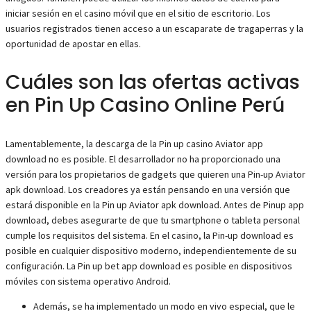
iniciar sesión en el casino móvil que en el sitio de escritorio. Los
usuarios registrados tienen acceso a un escaparate de tragaperras y la
oportunidad de apostar en ellas.
Cuáles son las ofertas activas
en Pin Up Casino Online Perú
Lamentablemente, la descarga de la Pin up casino Aviator app
download no es posible. El desarrollador no ha proporcionado una
versión para los propietarios de gadgets que quieren una Pin-up Aviator
apk download. Los creadores ya están pensando en una versión que
estará disponible en la Pin up Aviator apk download. Antes de Pinup app
download, debes asegurarte de que tu smartphone o tableta personal
cumple los requisitos del sistema. En el casino, la Pin-up download es
posible en cualquier dispositivo moderno, independientemente de su
configuración. La Pin up bet app download es posible en dispositivos
móviles con sistema operativo Android.
Además, se ha implementado un modo en vivo especial, que le