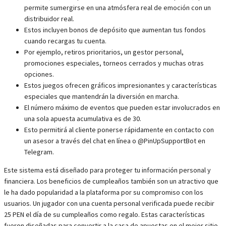
permite sumergirse en una atmósfera real de emoción con un
distribuidor real.
Estos incluyen bonos de depósito que aumentan tus fondos
cuando recargas tu cuenta.
Por ejemplo, retiros prioritarios, un gestor personal,
promociones especiales, torneos cerrados y muchas otras
opciones.
Estos juegos ofrecen gráficos impresionantes y características
especiales que mantendrán la diversión en marcha.
El número máximo de eventos que pueden estar involucrados en
una sola apuesta acumulativa es de 30.
Esto permitirá al cliente ponerse rápidamente en contacto con
un asesor a través del chat en línea o @PinUpSupportBot en
Telegram.
Este sistema está diseñado para proteger tu información personal y
financiera. Los beneficios de cumpleaños también son un atractivo que
le ha dado popularidad a la plataforma por su compromiso con los
usuarios. Un jugador con una cuenta personal verificada puede recibir
25 PEN el día de su cumpleaños como regalo. Estas características
fueron diseñadas para convertir a la casa de apuestas en el mejor sitio