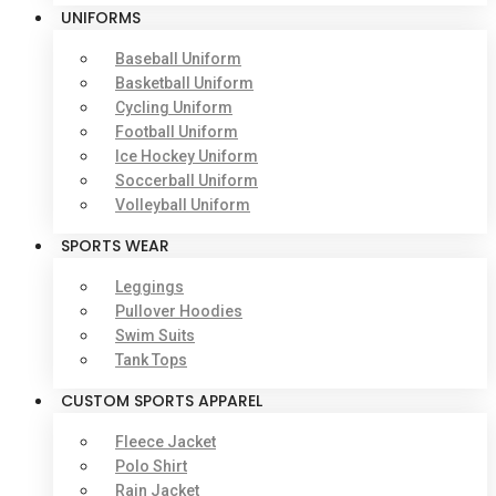
UNIFORMS
Baseball Uniform
Basketball Uniform
Cycling Uniform
Football Uniform
Ice Hockey Uniform
Soccerball Uniform
Volleyball Uniform
SPORTS WEAR
Leggings
Pullover Hoodies
Swim Suits
Tank Tops
CUSTOM SPORTS APPAREL
Fleece Jacket
Polo Shirt
Rain Jacket