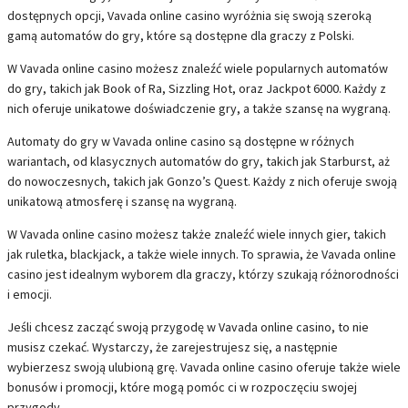
dostępnych opcji, Vavada online casino wyróżnia się swoją szeroką
gamą automatów do gry, które są dostępne dla graczy z Polski.
W Vavada online casino możesz znaleźć wiele popularnych automatów
do gry, takich jak Book of Ra, Sizzling Hot, oraz Jackpot 6000. Każdy z
nich oferuje unikatowe doświadczenie gry, a także szansę na wygraną.
Automaty do gry w Vavada online casino są dostępne w różnych
wariantach, od klasycznych automatów do gry, takich jak Starburst, aż
do nowoczesnych, takich jak Gonzo’s Quest. Każdy z nich oferuje swoją
unikatową atmosferę i szansę na wygraną.
W Vavada online casino możesz także znaleźć wiele innych gier, takich
jak ruletka, blackjack, a także wiele innych. To sprawia, że Vavada online
casino jest idealnym wyborem dla graczy, którzy szukają różnorodności
i emocji.
Jeśli chcesz zacząć swoją przygodę w Vavada online casino, to nie
musisz czekać. Wystarczy, że zarejestrujesz się, a następnie
wybierzesz swoją ulubioną grę. Vavada online casino oferuje także wiele
bonusów i promocji, które mogą pomóc ci w rozpoczęciu swojej
przygody.