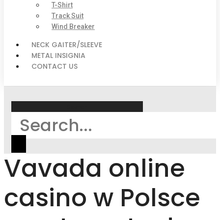
T-Shirt
Track Suit
Wind Breaker
NECK GAITER/SLEEVE
METAL INSIGNIA
CONTACT US
Search
Vavada online
casino w Polsce