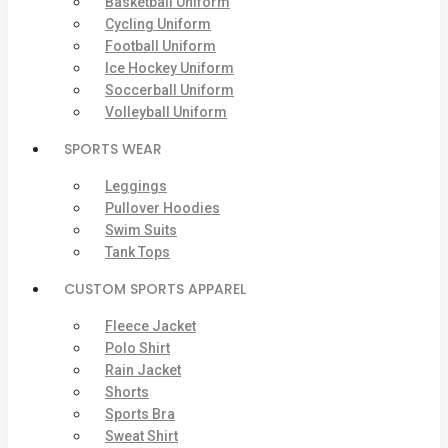
Basketball Uniform
Cycling Uniform
Football Uniform
Ice Hockey Uniform
Soccerball Uniform
Volleyball Uniform
SPORTS WEAR
Leggings
Pullover Hoodies
Swim Suits
Tank Tops
CUSTOM SPORTS APPAREL
Fleece Jacket
Polo Shirt
Rain Jacket
Shorts
Sports Bra
Sweat Shirt