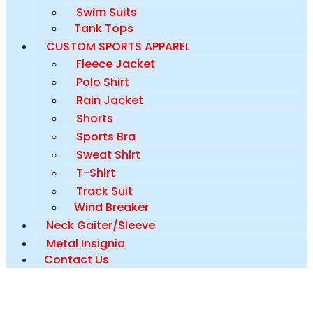
Swim Suits
Tank Tops
CUSTOM SPORTS APPAREL
Fleece Jacket
Polo Shirt
Rain Jacket
Shorts
Sports Bra
Sweat Shirt
T-Shirt
Track Suit
Wind Breaker
Neck Gaiter/Sleeve
Metal Insignia
Contact Us