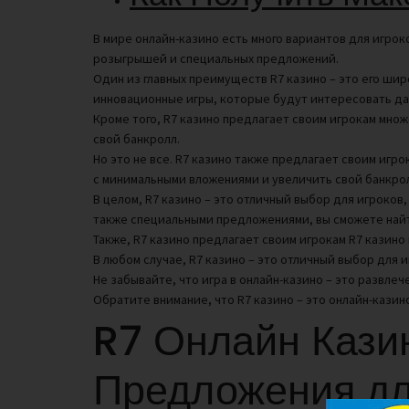
В мире онлайн-казино есть много вариантов для игрок
розыгрышей и специальных предложений.
Один из главных преимуществ R7 казино – это его шир
инновационные игры, которые будут интересовать да
Кроме того, R7 казино предлагает своим игрокам мно
свой банкролл.
Но это не все. R7 казино также предлагает своим игр
с минимальными вложениями и увеличить свой банкро
В целом, R7 казино – это отличный выбор для игроков
также специальными предложениями, вы сможете найт
Также, R7 казино предлагает своим игрокам R7 казин
В любом случае, R7 казино – это отличный выбор для 
Не забывайте, что игра в онлайн-казино – это развлеч
Обратите внимание, что R7 казино – это онлайн-казино
R7 Онлайн Кази
Предложения дл