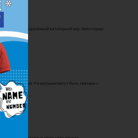
атом, или с определенной категорией игр. Некоторые
ие преимущества. Розыгрыши могут быть связаны с
е бонусы, бесплатные спины или другие