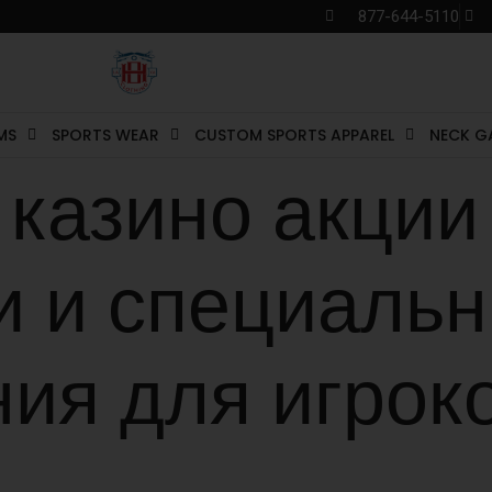
877-644-5110
MS
SPORTS WEAR
CUSTOM SPORTS APPAREL
NECK GA
 казино акции
 и специаль
ия для игрок