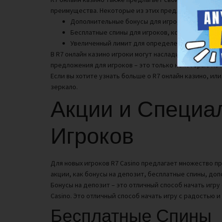
преимущества. Некоторые из этих предложений могут
Дополнительные бонусы для игроков, которые 
Бесплатные спины для игроков, которые играют
Увеличенный лимит для определенных игр
В R7 онлайн казино игроки могут насладиться широки
предложения для игроков – это только некоторые из 
Если вы хотите узнать больше о R7 онлайн казино, ил
зеркало.
Акции и Специа
Игроков
Для новых игроков R7 Casino предлагает множество п
акции, как бонусы на депозит, бесплатные спины, доп
Бонусы на депозит – это отличный способ начать игр
Casino. Это отличный способ начать игру с радостью и
Бесплатные Спины