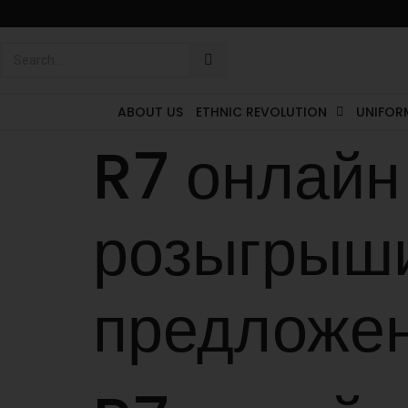
We sell to
We sell to
We sell to
Exclusive to distributors in the
Exclusive to distributors in the
Exclusive to distributors in the
distributors only.
distributors only.
distributors only.
promotional advertising world.
promotional advertising world.
promotional advertising world.
ABOUT US
ETHNIC REVOLUTION
UNIFOR
R7 онлайн
розыгрыши
предложен