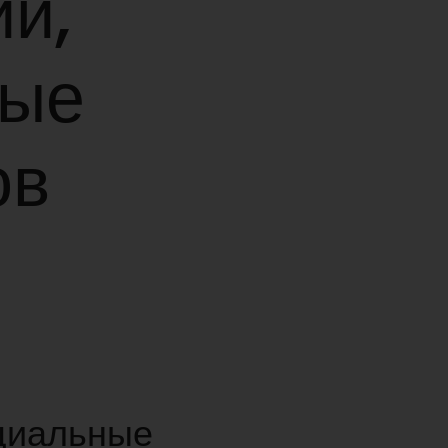
ии,
ные
ов
ециальные