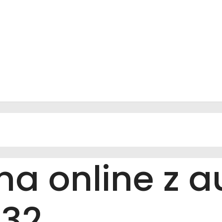
yna online z
32