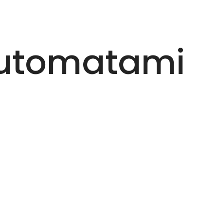
 automatami