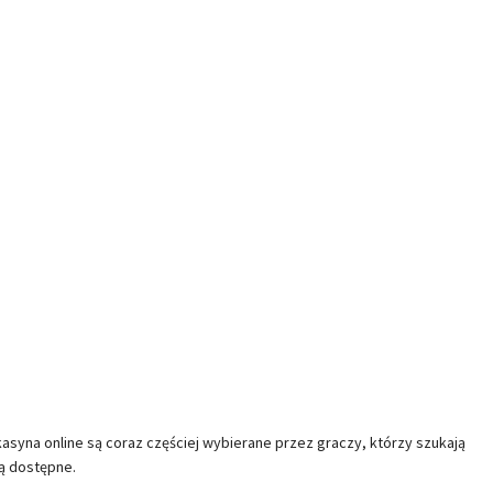
kasyna online są coraz częściej wybierane przez graczy, którzy szukają
są dostępne.