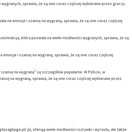
wygranych, sprawia, że są one coraz częściej wybierane przez graczy.
ala na emocje i szansę na wygraną, sprawia, że są one coraz częściej
onstrukcja, która pozwala na wiele możliwości wygranych, sprawia, że są
 emocje i szansę na wygraną, sprawia, że są one coraz częściej
i szansę na wygraną” są szczególnie popularne. W Polsce, w
zansę na wygraną, sprawia, że są one coraz częściej wybierane przez
lazagkpge.pl/ pl, oferują wiele możliwości rozrywki i wyrzutu, ale także