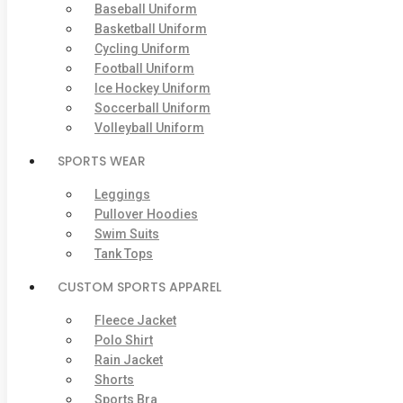
Baseball Uniform
Basketball Uniform
Cycling Uniform
Football Uniform
Ice Hockey Uniform
Soccerball Uniform
Volleyball Uniform
SPORTS WEAR
Leggings
Pullover Hoodies
Swim Suits
Tank Tops
CUSTOM SPORTS APPAREL
Fleece Jacket
Polo Shirt
Rain Jacket
Shorts
Sports Bra