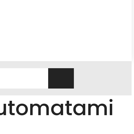
 automatami