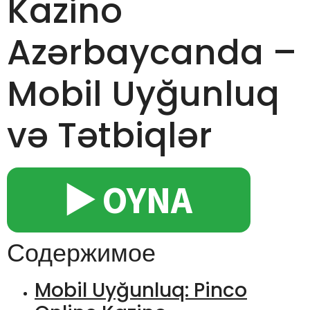
Kazino
Azərbaycanda –
Mobil Uyğunluq
və Tətbiqlər
▶️ OYNA
Содержимое
Mobil Uyğunluq: Pinco