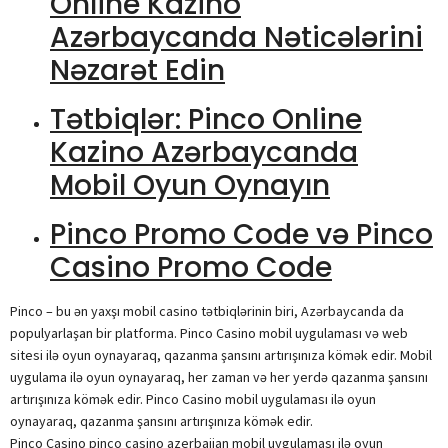
Online Kazino
Azərbaycanda Nəticələrini
Nəzarət Edin
Tətbiqlər: Pinco Online
Kazino Azərbaycanda
Mobil Oyun Oynayın
Pinco Promo Code və Pinco
Casino Promo Code
Pinco – bu ən yaxşı mobil casino tətbiqlərinin biri, Azərbaycanda da
populyarlaşan bir platforma. Pinco Casino mobil uygulaması və web
sitesi ilə oyun oynayaraq, qazanma şansını artırışınıza kömək edir. Mobil
uygulama ilə oyun oynayaraq, her zaman və her yerdə qazanma şansını
artırışınıza kömək edir. Pinco Casino mobil uygulaması ilə oyun
oynayaraq, qazanma şansını artırışınıza kömək edir.
Pinco Casino
pinco casino azerbaijan
mobil uygulaması ilə oyun