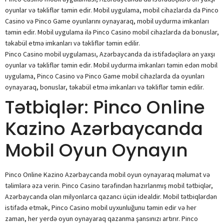
oyunlar və təkliflər təmin edir. Mobil uygulama, mobil cihazlarda da Pinco
Casino və Pinco Game oyunlarını oynayaraq, mobil uydurma imkanları
təmin edir. Mobil uygulama ilə Pinco Casino mobil cihazlarda da bonuslar,
təkabül etmə imkanları və təkliflər təmin edilir.
Pinco Casino mobil uygulaması, Azərbaycanda da istifadəçilərə ən yaxşı
oyunlar və təkliflər təmin edir. Mobil uydurma imkanları təmin edən mobil
uygulama, Pinco Casino və Pinco Game mobil cihazlarda da oyunları
oynayaraq, bonuslar, təkabül etmə imkanları və təkliflər təmin edilir.
Tətbiqlər: Pinco Online
Kazino Azərbaycanda
Mobil Oyun Oynayın
Pinco Online Kazino Azərbaycanda mobil oyun oynayaraq məlumat və
təlimlərə əza verin. Pinco Casino tərəfindən hazırlanmış mobil tətbiqlər,
Azərbaycanda olan milyonlarca qazancı üçün idealdir. Mobil tətbiqlərdən
istifadə etmək, Pinco Casino mobil uyxunluğunu təmin edir və her
zaman, her yerdə oyun oynayaraq qazanma şansınızı artırır. Pinco