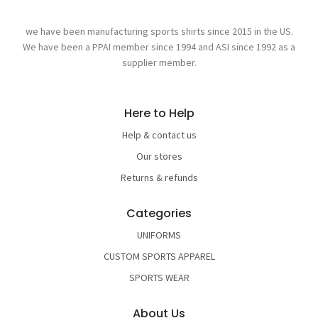
we have been manufacturing sports shirts since 2015 in the US.
We have been a PPAI member since 1994 and ASI since 1992 as a
supplier member.
Here to Help
Help & contact us
Our stores
Returns & refunds
Categories
UNIFORMS
CUSTOM SPORTS APPAREL
SPORTS WEAR
About Us