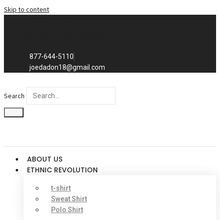
Skip to content
Exclusive to distributors in the
promotional advertising world.
We sell to distributors only.
877-644-5110
joedadon18@gmail.com
Search
ABOUT US
ETHNIC REVOLUTION
t-shirt
Sweat Shirt
Polo Shirt