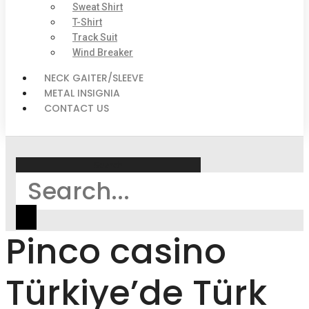
Sweat Shirt
T-Shirt
Track Suit
Wind Breaker
NECK GAITER/SLEEVE
METAL INSIGNIA
CONTACT US
Search
Pinco casino
Türkiye’de Türk