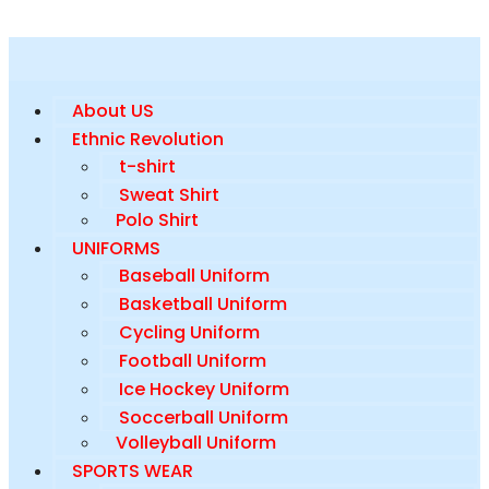
About US
Ethnic Revolution
t-shirt
Sweat Shirt
Polo Shirt
UNIFORMS
Baseball Uniform
Basketball Uniform
Cycling Uniform
Football Uniform
Ice Hockey Uniform
Soccerball Uniform
Volleyball Uniform
SPORTS WEAR