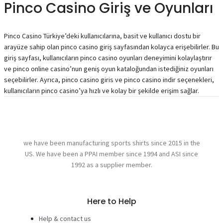
Pinco Casino Giriş ve Oyunları
Pinco Casino Türkiye’deki kullanıcılarına, basit ve kullanıcı dostu bir
arayüze sahip olan pinco casino giriş sayfasından kolayca erişebilirler. Bu
giriş sayfası, kullanıcıların pinco casino oyunları deneyimini kolaylaştırır
ve pinco online casino’nun geniş oyun kataloğundan istediğiniz oyunları
seçebilirler. Ayrıca, pinco casino giris ve pinco casino indir seçenekleri,
kullanıcıların pinco casino’ya hızlı ve kolay bir şekilde erişim sağlar.
we have been manufacturing sports shirts since 2015 in the
US. We have been a PPAI member since 1994 and ASI since
1992 as a supplier member.
Here to Help
Help & contact us