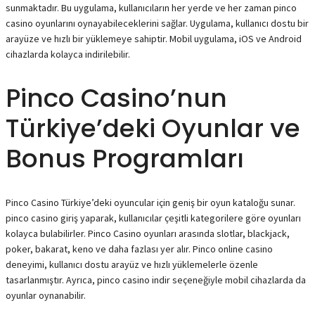
sunmaktadır. Bu uygulama, kullanıcıların her yerde ve her zaman pinco
casino oyunlarını oynayabileceklerini sağlar. Uygulama, kullanıcı dostu bir
arayüze ve hızlı bir yüklemeye sahiptir. Mobil uygulama, iOS ve Android
cihazlarda kolayca indirilebilir.
Pinco Casino’nun
Türkiye’deki Oyunlar ve
Bonus Programları
Pinco Casino Türkiye’deki oyuncular için geniş bir oyun kataloğu sunar.
pinco casino giriş yaparak, kullanıcılar çeşitli kategorilere göre oyunları
kolayca bulabilirler. Pinco Casino oyunları arasında slotlar, blackjack,
poker, bakarat, keno ve daha fazlası yer alır. Pinco online casino
deneyimi, kullanıcı dostu arayüz ve hızlı yüklemelerle özenle
tasarlanmıştır. Ayrıca, pinco casino indir seçeneğiyle mobil cihazlarda da
oyunlar oynanabilir.