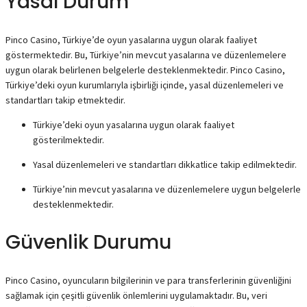
Yasal Durum
Pinco Casino, Türkiye’de oyun yasalarına uygun olarak faaliyet
göstermektedir. Bu, Türkiye’nin mevcut yasalarına ve düzenlemelere
uygun olarak belirlenen belgelerle desteklenmektedir. Pinco Casino,
Türkiye’deki oyun kurumlarıyla işbirliği içinde, yasal düzenlemeleri ve
standartları takip etmektedir.
Türkiye’deki oyun yasalarına uygun olarak faaliyet
gösterilmektedir.
Yasal düzenlemeleri ve standartları dikkatlice takip edilmektedir.
Türkiye’nin mevcut yasalarına ve düzenlemelere uygun belgelerle
desteklenmektedir.
Güvenlik Durumu
Pinco Casino, oyuncuların bilgilerinin ve para transferlerinin güvenliğini
sağlamak için çeşitli güvenlik önlemlerini uygulamaktadır. Bu, veri