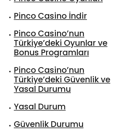
Pinco Casino İndir
Pinco Casino’nun
Türkiye’deki Oyunlar ve
Bonus Programları
Pinco Casino’nun
Türkiye’deki Güvenlik ve
Yasal Durumu
Yasal Durum
Güvenlik Durumu