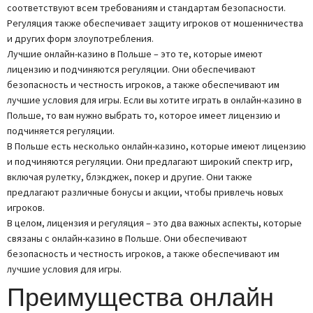
соответствуют всем требованиям и стандартам безопасности.
Регуляция также обеспечивает защиту игроков от мошенничества
и других форм злоупотребления.
Лучшие онлайн-казино в Польше – это те, которые имеют
лицензию и подчиняются регуляции. Они обеспечивают
безопасность и честность игроков, а также обеспечивают им
лучшие условия для игры. Если вы хотите играть в онлайн-казино в
Польше, то вам нужно выбрать то, которое имеет лицензию и
подчиняется регуляции.
В Польше есть несколько онлайн-казино, которые имеют лицензию
и подчиняются регуляции. Они предлагают широкий спектр игр,
включая рулетку, блэкджек, покер и другие. Они также
предлагают различные бонусы и акции, чтобы привлечь новых
игроков.
В целом, лицензия и регуляция – это два важных аспекты, которые
связаны с онлайн-казино в Польше. Они обеспечивают
безопасность и честность игроков, а также обеспечивают им
лучшие условия для игры.
Преимущества онлайн