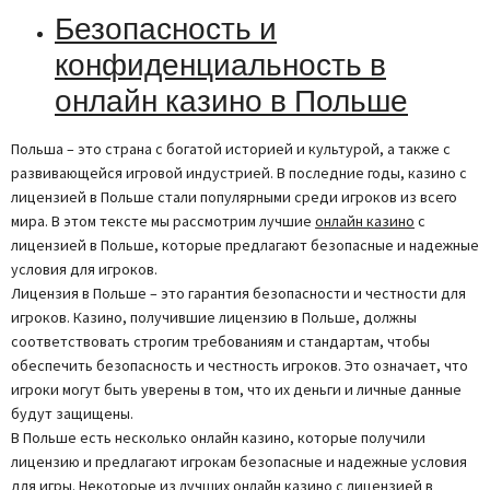
Безопасность и
конфиденциальность в
онлайн казино в Польше
Польша – это страна с богатой историей и культурой, а также с
развивающейся игровой индустрией. В последние годы, казино с
лицензией в Польше стали популярными среди игроков из всего
мира. В этом тексте мы рассмотрим лучшие
онлайн казино
с
лицензией в Польше, которые предлагают безопасные и надежные
условия для игроков.
Лицензия в Польше – это гарантия безопасности и честности для
игроков. Казино, получившие лицензию в Польше, должны
соответствовать строгим требованиям и стандартам, чтобы
обеспечить безопасность и честность игроков. Это означает, что
игроки могут быть уверены в том, что их деньги и личные данные
будут защищены.
В Польше есть несколько онлайн казино, которые получили
лицензию и предлагают игрокам безопасные и надежные условия
для игры. Некоторые из лучших онлайн казино с лицензией в