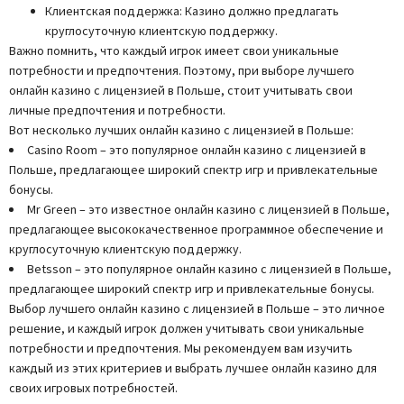
Клиентская поддержка: Казино должно предлагать
круглосуточную клиентскую поддержку.
Важно помнить, что каждый игрок имеет свои уникальные
потребности и предпочтения. Поэтому, при выборе лучшего
онлайн казино с лицензией в Польше, стоит учитывать свои
личные предпочтения и потребности.
Вот несколько лучших онлайн казино с лицензией в Польше:
Casino Room – это популярное онлайн казино с лицензией в
Польше, предлагающее широкий спектр игр и привлекательные
бонусы.
Mr Green – это известное онлайн казино с лицензией в Польше,
предлагающее высококачественное программное обеспечение и
круглосуточную клиентскую поддержку.
Betsson – это популярное онлайн казино с лицензией в Польше,
предлагающее широкий спектр игр и привлекательные бонусы.
Выбор лучшего онлайн казино с лицензией в Польше – это личное
решение, и каждый игрок должен учитывать свои уникальные
потребности и предпочтения. Мы рекомендуем вам изучить
каждый из этих критериев и выбрать лучшее онлайн казино для
своих игровых потребностей.