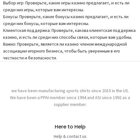
Выбор игр: Проверьте, какие игры казино предлагает, и есть ли
среди них игры, которые вам интересны.
Бонусы: Проверьте, какие бонусы казино предлагает, и есть ли
среди них бонусы, которые вам интересны.
Клиентская поддержка: Проверьте, какова клиентская поддержка
казино, и есть ли среди них способы связи, которые вам удобны.
Важно: Проверьте, является ли казино членом международной
ассоциации игорного бизнеса, чтобы быть уверенным в его
честности и безопасности.
we have been manufacturing sports shirts since 2015 in the US.
We have been a PPAI member since 1994 and ASI since 1992 as a
supplier member.
Here to Help
Help & contact us