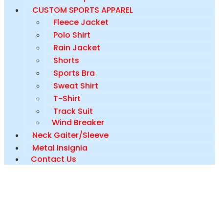
CUSTOM SPORTS APPAREL
Fleece Jacket
Polo Shirt
Rain Jacket
Shorts
Sports Bra
Sweat Shirt
T-Shirt
Track Suit
Wind Breaker
Neck Gaiter/Sleeve
Metal Insignia
Contact Us