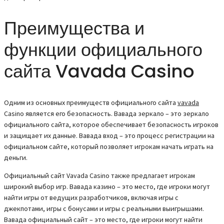
Преимущества и
функции официального
сайта Vavada Casino
Одним из основных преимуществ официального сайта
vavada
Casino является его безопасность. Вавада зеркало – это зеркало
официального сайта, которое обеспечивает безопасность игроков
и защищает их данные. Вавада вход – это процесс регистрации на
официальном сайте, который позволяет игрокам начать играть на
деньги.
Официальный сайт Vavada Casino также предлагает игрокам
широкий выбор игр. Вавада казино – это место, где игроки могут
найти игры от ведущих разработчиков, включая игры с
джекпотами, игры с бонусами и игры с реальными выигрышами.
Вавада официальный сайт – это место, где игроки могут найти