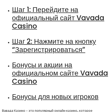
Шаг 1: Перейдите на
официальный сайт Vavada
Casino
Шаг 2: Нажмите на кнопку
“Зарегистрироваться”
Бонусы и акции на
официальном сайте Vavada
Casino
Бонусы для новых игроков
Вавада Казино – это популярный онлайн-казино, которое