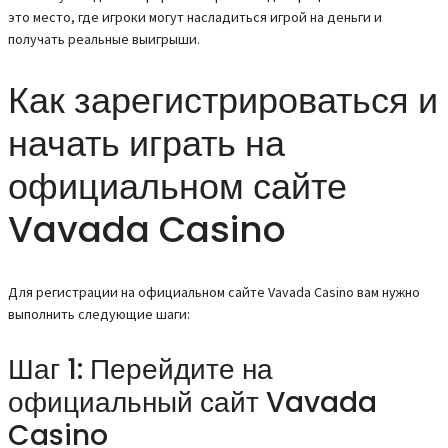
это место, где игроки могут насладиться игрой на деньги и
получать реальные выигрыши.
Как зарегистрироваться и
начать играть на
официальном сайте
Vavada Casino
Для регистрации на официальном сайте Vavada Casino вам нужно
выполнить следующие шаги:
Шаг 1: Перейдите на
официальный сайт Vavada
Casino