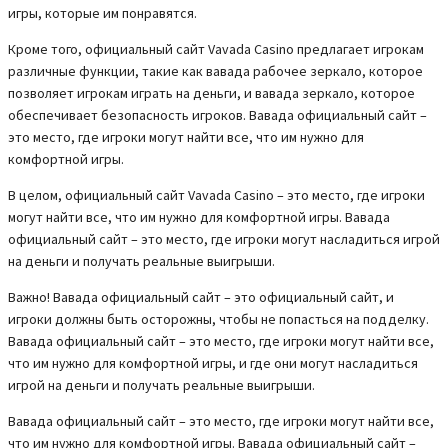
игры, которые им понравятся.
Кроме того, официальный сайт Vavada Casino предлагает игрокам
различные функции, такие как вавада рабочее зеркало, которое
позволяет игрокам играть на деньги, и вавада зеркало, которое
обеспечивает безопасность игроков. Вавада официальный сайт –
это место, где игроки могут найти все, что им нужно для
комфортной игры.
В целом, официальный сайт Vavada Casino – это место, где игроки
могут найти все, что им нужно для комфортной игры. Вавада
официальный сайт – это место, где игроки могут насладиться игрой
на деньги и получать реальные выигрыши.
Важно! Вавада официальный сайт – это официальный сайт, и
игроки должны быть осторожны, чтобы не попасться на подделку.
Вавада официальный сайт – это место, где игроки могут найти все,
что им нужно для комфортной игры, и где они могут насладиться
игрой на деньги и получать реальные выигрыши.
Вавада официальный сайт – это место, где игроки могут найти все,
что им нужно для комфортной игры. Вавада официальный сайт –