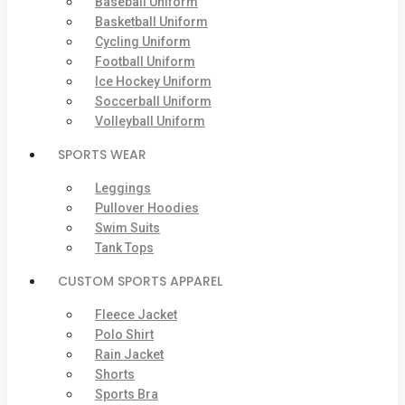
Baseball Uniform
Basketball Uniform
Cycling Uniform
Football Uniform
Ice Hockey Uniform
Soccerball Uniform
Volleyball Uniform
SPORTS WEAR
Leggings
Pullover Hoodies
Swim Suits
Tank Tops
CUSTOM SPORTS APPAREL
Fleece Jacket
Polo Shirt
Rain Jacket
Shorts
Sports Bra