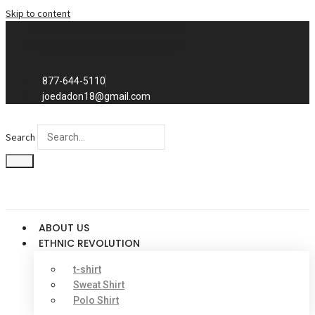
Skip to content
Exclusive to distributors in the
promotional advertising world.
We sell to distributors only.
877-644-5110
joedadon18@gmail.com
Search
ABOUT US
ETHNIC REVOLUTION
t-shirt
Sweat Shirt
Polo Shirt