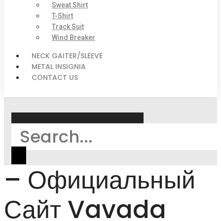
Sweat Shirt
T-Shirt
Track Suit
Wind Breaker
NECK GAITER/SLEEVE
METAL INSIGNIA
CONTACT US
Search
– Официальный
Сайт Vavada