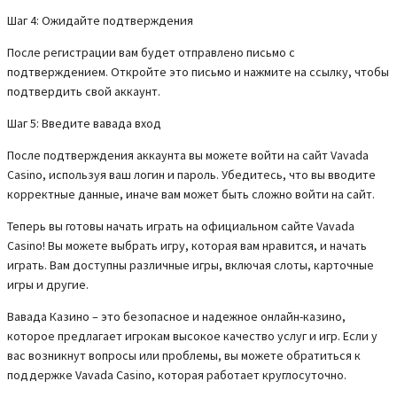
Шаг 4: Ожидайте подтверждения
После регистрации вам будет отправлено письмо с
подтверждением. Откройте это письмо и нажмите на ссылку, чтобы
подтвердить свой аккаунт.
Шаг 5: Введите вавада вход
После подтверждения аккаунта вы можете войти на сайт Vavada
Casino, используя ваш логин и пароль. Убедитесь, что вы вводите
корректные данные, иначе вам может быть сложно войти на сайт.
Теперь вы готовы начать играть на официальном сайте Vavada
Casino! Вы можете выбрать игру, которая вам нравится, и начать
играть. Вам доступны различные игры, включая слоты, карточные
игры и другие.
Вавада Казино – это безопасное и надежное онлайн-казино,
которое предлагает игрокам высокое качество услуг и игр. Если у
вас возникнут вопросы или проблемы, вы можете обратиться к
поддержке Vavada Casino, которая работает круглосуточно.