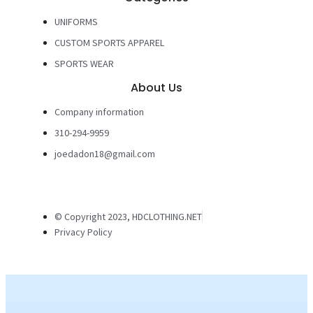
UNIFORMS
CUSTOM SPORTS APPAREL
SPORTS WEAR
About Us
Company information
310-294-9959
joedadon18@gmail.com
© Copyright 2023, HDCLOTHING.NET
Privacy Policy