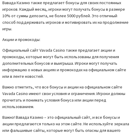
Вавада Казино также предлагает бонусы для своих постоянных
игроков. Каждый месяц, игроки могут получать бонусы в размере
10% от суммы депозита, не более 5000 рублей. Это отличный
способ поддерживать игроков и мотивировать их на продолжение
игры.
Акции и промокоды:
Официальный сайт Vavada Casino также предлагает акции и
промокоды, которые могут быть использованы для получения
дополнительных бонусов и выигрыша. Игроки могут получать
информацию о новых акциях и промокодах на официальном сайте
или в ленте новостей.
Важно отметить, что все бонусы и акции на официальном сайте
Vavada Casino имеют свои условия и ограничения. Игроки должны
прочитать и понимать условия бонуса или акции перед
использованием.
Важно! Вавада Казино – это официальный сайт, и все бонусы и
акции предлагаются только на этом сайте. Не используйте зеркала
или фальшивые сайты, которые могут быть опасны для вашего