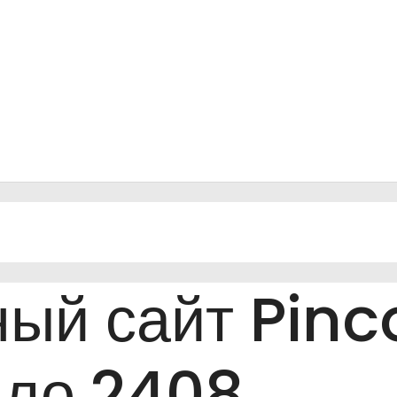
ый сайт Pinc
ало.2408