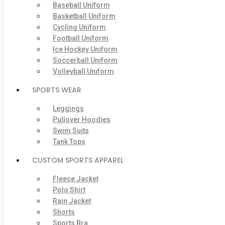
Baseball Uniform
Basketball Uniform
Cycling Uniform
Football Uniform
Ice Hockey Uniform
Soccerball Uniform
Volleyball Uniform
SPORTS WEAR
Leggings
Pullover Hoodies
Swim Suits
Tank Tops
CUSTOM SPORTS APPAREL
Fleece Jacket
Polo Shirt
Rain Jacket
Shorts
Sports Bra