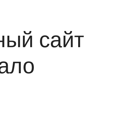
ный сайт
кало