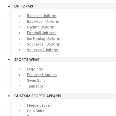
UNIFORMS
Baseball Uniform
Basketball Uniform
Cycling Uniform
Football Uniform
Ice Hockey Uniform
Soccerball Uniform
Volleyball Uniform
SPORTS WEAR
Leggings
Pullover Hoodies
Swim Suits
Tank Tops
CUSTOM SPORTS APPAREL
Fleece Jacket
Polo Shirt