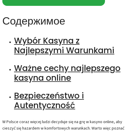
Содержимое
Wybór Kasyna z
Najlepszymi Warunkami
Ważne cechy najlepszego
kasyna online
Bezpieczeństwo i
Autentyczność
W Polsce coraz więcej ludzi decyduje się na grę w kasyno online, aby
cieszyć się hazardem w komfortowych warunkach. Warto więc poznać