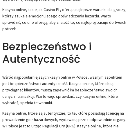
Kasyna online, takie jak Casino PL, oferują najlepsze warunki dla graczy,
którzy szukają emocjonującego doświadczenia hazardu. Warto
sprawdzić, co one oferują, aby znaleźć to, co najlepiej pasuje do twoich
potrzeb.
Bezpieczeństwo i
Autentyczność
Wśród najpopularniejszych kasyn online w Polsce, ważnym aspektem
jest bezpieczeństwo i autentyczność. Kasyna online, które chcą
przyciągnąć klientów, muszą zapewnić im bezpieczeństwo swoich
danych i transakcji. Warto więc sprawdzić, czy kasyno online, które
wybrałeś, spełnia te warunki.
Kasyna online, które są autentyczne, to te, które posiadają licencję na
prowadzenie gier hazardowych, wydawaną przez odpowiednie organy.
W Polsce jest to Urząd Regulacji Gry (URG). Kasyna online, które nie