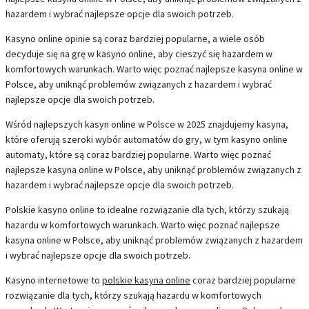
hazardem i wybrać najlepsze opcje dla swoich potrzeb.
Kasyno online opinie są coraz bardziej popularne, a wiele osób
decyduje się na grę w kasyno online, aby cieszyć się hazardem w
komfortowych warunkach. Warto więc poznać najlepsze kasyna online w
Polsce, aby uniknąć problemów związanych z hazardem i wybrać
najlepsze opcje dla swoich potrzeb.
Wśród najlepszych kasyn online w Polsce w 2025 znajdujemy kasyna,
które oferują szeroki wybór automatów do gry, w tym kasyno online
automaty, które są coraz bardziej popularne. Warto więc poznać
najlepsze kasyna online w Polsce, aby uniknąć problemów związanych z
hazardem i wybrać najlepsze opcje dla swoich potrzeb.
Polskie kasyno online to idealne rozwiązanie dla tych, którzy szukają
hazardu w komfortowych warunkach. Warto więc poznać najlepsze
kasyna online w Polsce, aby uniknąć problemów związanych z hazardem
i wybrać najlepsze opcje dla swoich potrzeb.
Kasyno internetowe to
polskie kasyna online
coraz bardziej popularne
rozwiązanie dla tych, którzy szukają hazardu w komfortowych