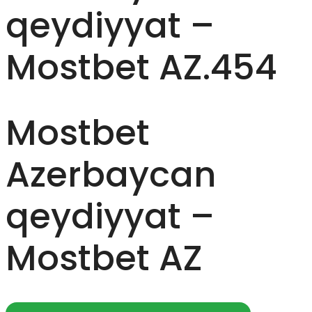
qeydiyyat –
Mostbet AZ.454
Mostbet
Azerbaycan
qeydiyyat –
Mostbet AZ