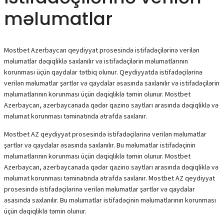
məlumatlar
Mostbet Azerbaycan qeydiyyat prosesində istifadəçilərinə verilən
məlumatlar dəqiqliklə saxlanılır və istifadəçilərin məlumatlarının
korunması üçün qaydalar tətbiq olunur. Qeydiyyatda istifadəçilərinə
verilən məlumatlar şərtlər və qaydalar əsasında saxlanılır və istifadəçilərin
məlumatlarının korunması üçün dəqiqliklə təmin olunur. Mostbet
Azerbaycan, azerbaycanada qədər qazino saytları arasında dəqiqliklə və
məlumat korunması təminatında ətrafda saxlanır.
Mostbet AZ qeydiyyat prosesində istifadəçilərinə verilən məlumatlar
şərtlər və qaydalar əsasında saxlanılır. Bu məlumatlar istifadəçinin
məlumatlarının korunması üçün dəqiqliklə təmin olunur. Mostbet
Azerbaycan, azerbaycanada qədər qazino saytları arasında dəqiqliklə və
məlumat korunması təminatında ətrafda saxlanır. Mostbet AZ qeydiyyat
prosesində istifadəçilərinə verilən məlumatlar şərtlər və qaydalar
əsasında saxlanılır. Bu məlumatlar istifadəçinin məlumatlarının korunması
üçün dəqiqliklə təmin olunur.