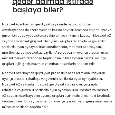
qədər adımda istifadə
başlaya bilər?
Mostbet Azerbaycan qeydiyyat sayesinde oyunçu qrupları
Azerbaycanda da azerbaycanda kazino saytlari arasında en populyar və
güvenilən qeydiyyat sistemə sahib olmaq imkanına kavuşur. Mostbet AZ
saytında mostbet giriş yolu ilə oyunçu qrupları rahatlıqla və güvenilir
şərtlərdə oyun oynayabilirlər. Mostbet.com, mostbet azerbaycan,
mostbet az və mostbet.az saytları Azerbaycanın oyunçu qrupları üçün
məhsul mərkəzi tərəfindən təqdim olunur. Bu saytların hər biri oyunçu
qrupları üçün geniş məzmun və müraciət şərtlərini təqdim edir.
Mostbet Azerbaycan qeydiyyat prosesinin əsas adımlarını izləyərək
oyunçu qrupları rahatlıqla və güvenilir şərtlərdə oyun oynayabilirlər.
Mostbet AZ saytında mostbet qeydiyyat yolu ilə oyunçu qrupları
rahatlıqla və güvenilir şərtlərdə oyun oynayabilirlər. Mosbet və Mosbet
AZ saytları Azerbaycanın oyunçu qrupları üçün məhsul mərkəzi tərəfindən
təqdim olunur. Bu saytların hər biri oyunçu qrupları üçün geniş məzmun və
müraciət şərtlərini təqdim edir.