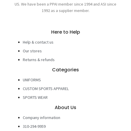
US. We have been a PPAI member since 1994 and ASI since
1992 as a supplier member.
Here to Help
Help & contact us
Our stores
Returns & refunds
Categories
UNIFORMS
CUSTOM SPORTS APPAREL
SPORTS WEAR
About Us
Company information
310-294-9959