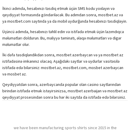
İkinci adımda, hesabınızı təsdiq etmək üçün SMS kodu yoxlayın və
qeydiyyat formasında göndəriləcək. Bu adımdan sonra, mostbet.az və
ya mostbet.com saytında ya da mobil uydurğunda hesabınızı təsdiqləyin.
Üçüncü adımda, hesabınızı təhlil edin və istifadə etmək üçün lazımdıqca
məlumatları doldurun. Bu, maliyyə təminatı, əlaqə məlumatları və digər
məlumatlar olur.
İki dəfə təsdiqləndikdən sonra, mostbet azerbaycan və ya mostbet az
istifadəsinə imkanınız olacaq. Aşağıdakı saytlar və uydurlar vasitəsilə
istifadə edə bilərsiniz: mostbet.az, mostbet.com, mosbet azerbaycan
və mosbet az.
Qeydiyyatdan sonra, azerbaycanda popular olan casino saytlarından
birindən istifadə etmək istəyirsinizsə, mostbet azerbaijan və mostbet az
qeydiyyat prosesindən sonra bu hər iki saytda da istifadə edə bilərsiniz.
we have been manufacturing sports shirts since 2015 in the