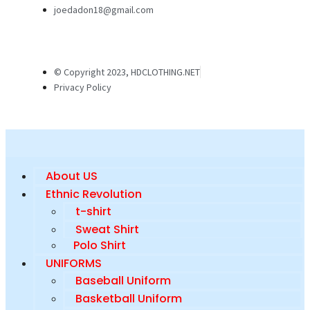
joedadon18@gmail.com
© Copyright 2023, HDCLOTHING.NET
Privacy Policy
About US
Ethnic Revolution
t-shirt
Sweat Shirt
Polo Shirt
UNIFORMS
Baseball Uniform
Basketball Uniform