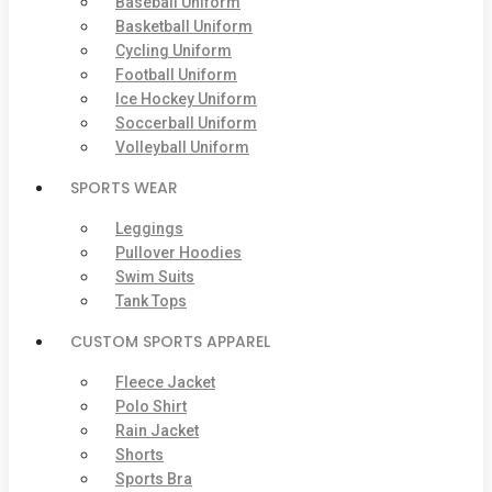
Baseball Uniform
Basketball Uniform
Cycling Uniform
Football Uniform
Ice Hockey Uniform
Soccerball Uniform
Volleyball Uniform
SPORTS WEAR
Leggings
Pullover Hoodies
Swim Suits
Tank Tops
CUSTOM SPORTS APPAREL
Fleece Jacket
Polo Shirt
Rain Jacket
Shorts
Sports Bra