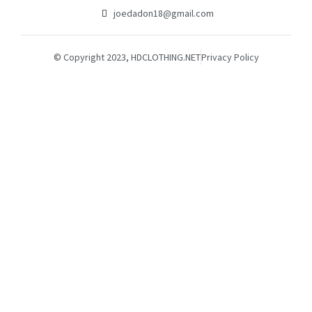
joedadon18@gmail.com
© Copyright 2023, HDCLOTHING.NET
Privacy Policy