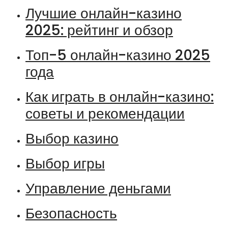
Лучшие онлайн-казино
2025: рейтинг и обзор
Топ-5 онлайн-казино 2025
года
Как играть в онлайн-казино:
советы и рекомендации
Выбор казино
Выбор игры
Управление деньгами
Безопасность