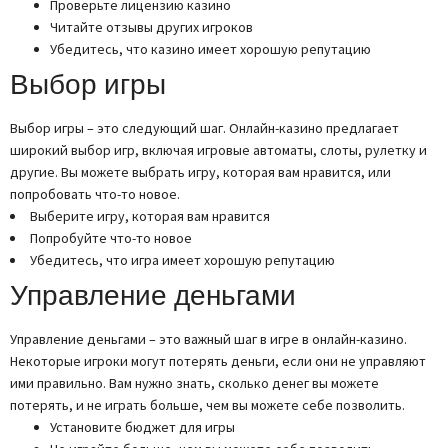
Проверьте лицензию казино
Читайте отзывы других игроков
Убедитесь, что казино имеет хорошую репутацию
Выбор игры
Выбор игры – это следующий шаг. Онлайн-казино предлагает
широкий выбор игр, включая игровые автоматы, слоты, рулетку и
другие. Вы можете выбрать игру, которая вам нравится, или
попробовать что-то новое.
Выберите игру, которая вам нравится
Попробуйте что-то новое
Убедитесь, что игра имеет хорошую репутацию
Управление деньгами
Управление деньгами – это важный шаг в игре в онлайн-казино.
Некоторые игроки могут потерять деньги, если они не управляют
ими правильно. Вам нужно знать, сколько денег вы можете
потерять, и не играть больше, чем вы можете себе позволить.
Установите бюджет для игры