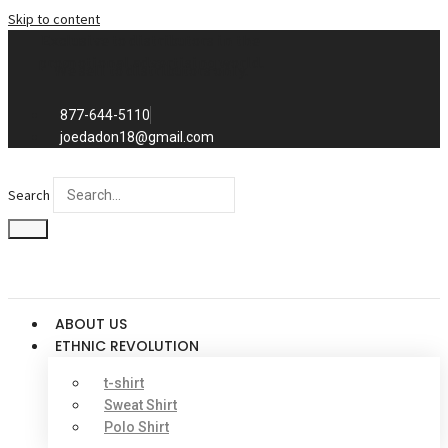
Skip to content
Exclusive to distributors in the
promotional advertising world.
We sell to distributors only.
877-644-5110
joedadon18@gmail.com
Search
ABOUT US
ETHNIC REVOLUTION
t-shirt
Sweat Shirt
Polo Shirt