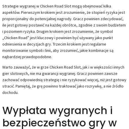
Strategie wygranej w Chicken Road Slot mogą obejmować kilka
aspektów. Pierwszym krokiem jest zrozumienie, że stopień ryzyka jest
proporcjonalny do potencjalnej nagrody. Gracz powinien zdecydować,
ile jest gotowy postawić na każdej obrótce, zgodnie z swoim budżetem
i poziomem ryzyka. Drugim krokiem jest zrozumienie, że symbol
„Chicken Road” jest kluczowy i powinien być używany jako punkt
odniesienia w decyzjach gry. Trzecim krokiem jest regularne
monitorowanie symboli i linii, aby zrozumieć, jakie kombinacje są
najbardziej prawdopodobne.
Warto zauważyć, że w grze Chicken Road Slot, jak i w większości innych
gier slotowych, nie ma gwarancji wygranej. Gracz powinien zawsze
zachować odpowiednią strategię i nie ryzykować więcej, niż jest gotowy
stracić. Pamiętaj, że grę powinno traktować jako rozrywkę, a nie źródło
dochodu.
Wypłata wygranych i
bezpieczeństwo gry w