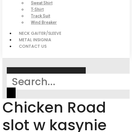
Sweat Shirt
T-Shirt
Track Suit
Wind Breaker
NECK GAITER/SLEEVE
METAL INSIGNIA
CONTACT US
Search
Chicken Road
slot w kasynie