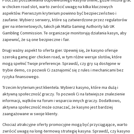
Podczas poszukiwania odpowiedniego kasyna online, gdzie można grać
w chicken road slot, warto zwrócić uwagę na kilka kluczowych
aspektów. Pierwszym kryterium powinno być bezpieczeństwo i
zaufanie. Wybierz serwery, które są zatwierdzone przez regulatorów
gier na internetowych, takich jak Malta Gaming Authority lub UK
Gambling Commission. Te organizacje monitorują działania kasyn, aby
zapewnić, że są one bezpieczne i fair.
Drugi ważny aspekt to oferta gier. Upewnij się, że kasyno oferuje
szeroką gamę gier chicken road, w tym różne wersje slotów, które
mogą spełnić Twoje preferencje. Sprawdź, czy gry są dostępne w
trybie demo, co pozwoli Ci zaznajomić się z rules i mechanicami bez
ryzyka finansowego.
Trzecim kryterium jest klientela. Wybierz kasyno, które ma dużą i
aktywną społeczność graczy. To pozwoli Ci na łatwiejsze znalezienie
informacji, wątków na forum i wsparcia innych graczy. Dodatkowo,
aktywna społeczność może oznaczać, że kasyno jest bardziej
zaangażowane w swoje klienty.
Chociaż atrakcyjne oferty promocyjne mogą być przyciągające, warto
zwrócić uwagę na long-termową strategię kasyna. Sprawdź, czy kasyno