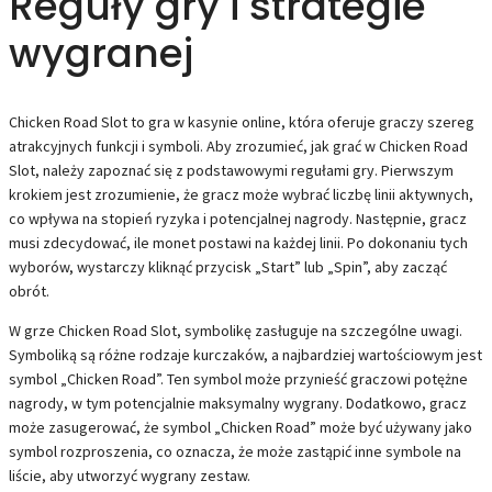
Reguły gry i strategie
wygranej
Chicken Road Slot to gra w kasynie online, która oferuje graczy szereg
atrakcyjnych funkcji i symboli. Aby zrozumieć, jak grać w Chicken Road
Slot, należy zapoznać się z podstawowymi regułami gry. Pierwszym
krokiem jest zrozumienie, że gracz może wybrać liczbę linii aktywnych,
co wpływa na stopień ryzyka i potencjalnej nagrody. Następnie, gracz
musi zdecydować, ile monet postawi na każdej linii. Po dokonaniu tych
wyborów, wystarczy kliknąć przycisk „Start” lub „Spin”, aby zacząć
obrót.
W grze Chicken Road Slot, symbolikę zasługuje na szczególne uwagi.
Symboliką są różne rodzaje kurczaków, a najbardziej wartościowym jest
symbol „Chicken Road”. Ten symbol może przynieść graczowi potężne
nagrody, w tym potencjalnie maksymalny wygrany. Dodatkowo, gracz
może zasugerować, że symbol „Chicken Road” może być używany jako
symbol rozproszenia, co oznacza, że może zastąpić inne symbole na
liście, aby utworzyć wygrany zestaw.