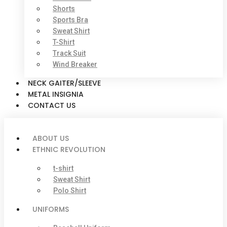
Shorts
Sports Bra
Sweat Shirt
T-Shirt
Track Suit
Wind Breaker
NECK GAITER/SLEEVE
METAL INSIGNIA
CONTACT US
ABOUT US
ETHNIC REVOLUTION
t-shirt
Sweat Shirt
Polo Shirt
UNIFORMS