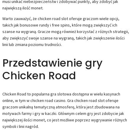
musi unikać niebezpieczeństw i zdobywać punkty, aby zdobyć jak
największą ilość monet.
Warto zauważyć, że chicken road slot oferuje graczom wiele opcji,
takich jak bonusowe rundy i free spins, które mogą zwiększyć ich
szanse na wygraną. Gracze mogą również korzystać z różnych strategii,
aby zwiększyć swoje szanse na wygraną, takich jak zwiększenie ilości
linii lub zmiana poziomu trudności.
Przedstawienie gry
Chicken Road
Chicken Road to popularna gra slotowa dostępna w wielu kasynach
online, w tym w chicken road casino. Gra chicken road slot oferuje
graczom unikalną tematyczną atmosferę, która jest zbudowana na
motywach farmy i gry w kaczki. Głównym celem gry jest zdobycie jak
największej ilości monet, co jest możliwe poprzez wygrywanie różnych
symboli i linii nagród.