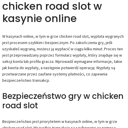
chicken road slot w
kasynie online
W kasynach online, w tym w grze chicken road slot, wypłata wygranych
jest procesem szybkim i bezpiecznym. Po zakończeniu gry, jeśli
uzyskałeś wygraną, możesz ją wypłacić w ciągu kilku minut. Proces ten
jest przeprowadzany poprzez formularz wypłaty, który znajduje się w
sekcji konta lub profilu gracza. Wprowadź wymagane informacje, takie
jak kwota do wypłaty, a następnie potwierdź operację. Wypłaty są
przetwarzane przez zaufane systemy płatności, co zapewnia
bezpieczeństwo transakcji.
Bezpieczeństwo gry w chicken
road slot
Bezpieczeństwo jest priorytetem w kasynach online, w tym w grze
chicken road slot. Wszystkie transakcje są szyfrowane za pomocą