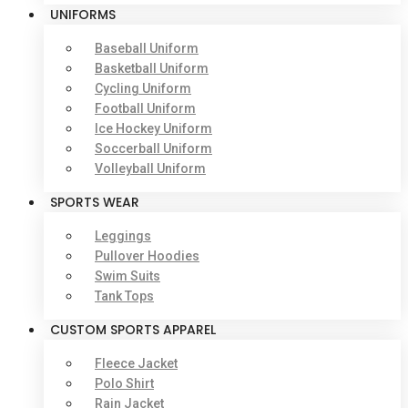
UNIFORMS
Baseball Uniform
Basketball Uniform
Cycling Uniform
Football Uniform
Ice Hockey Uniform
Soccerball Uniform
Volleyball Uniform
SPORTS WEAR
Leggings
Pullover Hoodies
Swim Suits
Tank Tops
CUSTOM SPORTS APPAREL
Fleece Jacket
Polo Shirt
Rain Jacket