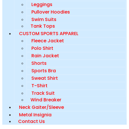
Leggings
Pullover Hoodies
Swim Suits
Tank Tops
CUSTOM SPORTS APPAREL
Fleece Jacket
Polo Shirt
Rain Jacket
Shorts
Sports Bra
Sweat Shirt
T-Shirt
Track Suit
Wind Breaker
Neck Gaiter/Sleeve
Metal Insignia
Contact Us