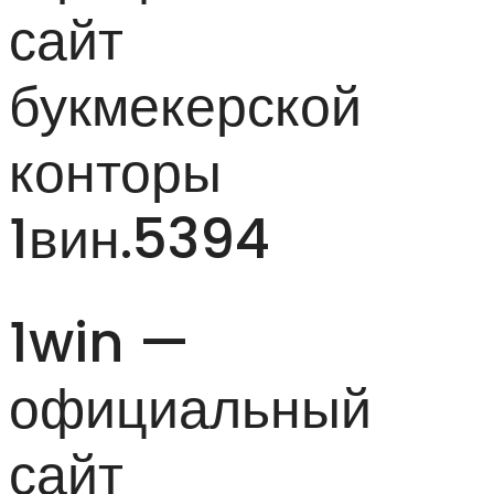
сайт
букмекерской
конторы
1вин.5394
1win —
официальный
сайт