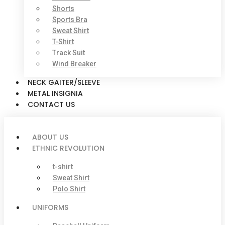
Shorts
Sports Bra
Sweat Shirt
T-Shirt
Track Suit
Wind Breaker
NECK GAITER/SLEEVE
METAL INSIGNIA
CONTACT US
ABOUT US
ETHNIC REVOLUTION
t-shirt
Sweat Shirt
Polo Shirt
UNIFORMS