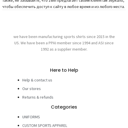
Также, не забывайте, что 1win предлагает своим клиентам зеркало,
чтобы обеспечить доступ к сайту в любое время и из любого места.
we have been manufacturing sports shirts since 2015 in the
US. We have been a PPAI member since 1994 and ASI since
1992 as a supplier member.
Here to Help
Help & contact us
Our stores
Returns & refunds
Categories
UNIFORMS
CUSTOM SPORTS APPAREL