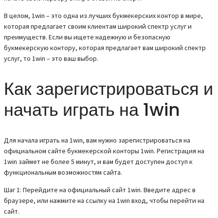
В целом, 1win – это одна из лучших букмекерских контор в мире,
которая предлагает своим клиентам широкий спектр услуг и
преимуществ. Если вы ищете надежную и безопасную
букмекерскую контору, которая предлагает вам широкий спектр
услуг, то 1win – это ваш выбор.
Как зарегистрироваться и
начать играть на 1win
Для начала играть на 1win, вам нужно зарегистрироваться на
официальном сайте букмекерской конторы 1win. Регистрация на
1win займет не более 5 минут, и вам будет доступен доступ к
функциональным возможностям сайта.
Шаг 1: Перейдите на официальный сайт 1win. Введите адрес в
браузере, или нажмите на ссылку на 1win вход, чтобы перейти на
сайт.