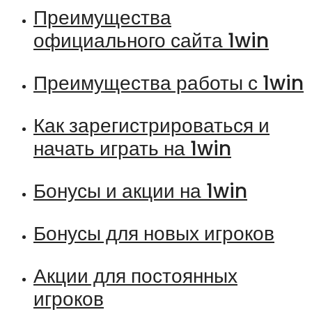
Преимущества
официального сайта 1win
Преимущества работы с 1win
Как зарегистрироваться и
начать играть на 1win
Бонусы и акции на 1win
Бонусы для новых игроков
Акции для постоянных
игроков