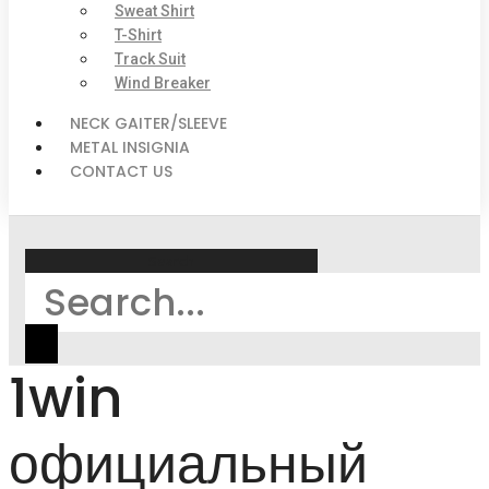
Sweat Shirt
T-Shirt
Track Suit
Wind Breaker
NECK GAITER/SLEEVE
METAL INSIGNIA
CONTACT US
Search
1win
официальный