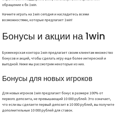
обращение к бк 1win.
Начните играть на 1win сегодня и насладитесь всеми
возможностями, которые предлагает 1win!
Бонусы и акции на 1win
Букмекерская контора 1win предлагает своим клиентам множество
бонусов и акций, чтобы сделать игру еще более интересной и
выгодной. Ниже мы рассмотрим некоторые из них.
Бонусы для новых игроков
Для новых игроков 1win предлагает бонус в размере 100% от
первого депозита, не превышающий 10 000 рублей. Это означает,
что если вы сделаете первый депозит в 10 000 рублей, вы получите
дополнительные 10 000 рублей для ставок.