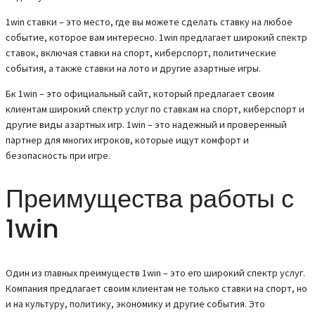
1win ставки – это место, где вы можете сделать ставку на любое
событие, которое вам интересно. 1win предлагает широкий спектр
ставок, включая ставки на спорт, киберспорт, политические
события, а также ставки на лото и другие азартные игры.
Бк 1win – это официальный сайт, который предлагает своим
клиентам широкий спектр услуг по ставкам на спорт, киберспорт и
другие виды азартных игр. 1win – это надежный и проверенный
партнер для многих игроков, которые ищут комфорт и
безопасность при игре.
Преимущества работы с
1win
Один из главных преимуществ 1win – это его широкий спектр услуг.
Компания предлагает своим клиентам не только ставки на спорт, но
и на культуру, политику, экономику и другие события. Это