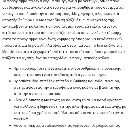
Το πρόγραμμα παρέχει κορυφαία εργαλεία μάρκετινγκ, όπως πανό,
συνδέσμους και αναλυτικά στοιχεία για να βοηθήσει τους συνεργάτες
να μεγιστοποιήσουν την απόδοσή τους. Με γρήγορες πληρωμές και
υποστήριξη” “24/7, η Mostbet διασφαλίζει ότι οι συνεργάτες της
ανταμείβονται καλά για τις προσπάθειές τους. Είτε είστε κάτοχος
ιστότοπου είτε άτομο που επηρεάζει τα μέσα κοινωνικής δικτύωσης,
αυτό το πρόγραμμα είναι ένας νόμιμος τρόπος για να κερδίσετε ενώ
προωθείτε μια δημοφιλή πλατφόρμα στοιχημάτων. Το live καζίνο της
Mostbet είναι μια ξεχωριστή ενότητα του ιστότοπου όπου μπορείτε να
παίξετε τα αγαπημένα σας παιχνίδια με πραγματικούς ντίλερ.
Πριν προχωρήσετε, βεβαιωθείτε ότι οι ρυθμίσεις της συσκευής
σας επιτρέπουν εγκαταστάσεις από άγνωστες πηγές.
Προσθέτει ένα επιπλέον επίπεδο εμβύθισης και ενθουσιασμού,
αντιγράφοντας την ατμόσφαιρα ενός καζίνο με βάση τη γης
από την άνεση του σπιτιού.
Είναι αξιόπιστη η Mostbet; Αν και αυτή είναι μια κοινή ερώτηση
για πολλούς, η δημοτικότητα της πλατφόρμας είναι εμφανής, με
εκατομμύρια χρήστες από όλο τον κόσμο να την επισκέπτονται
τακτικά.
Αυτοί οι νικητές αναδεικνύουν τις γρήγορες πληρωμές και τις