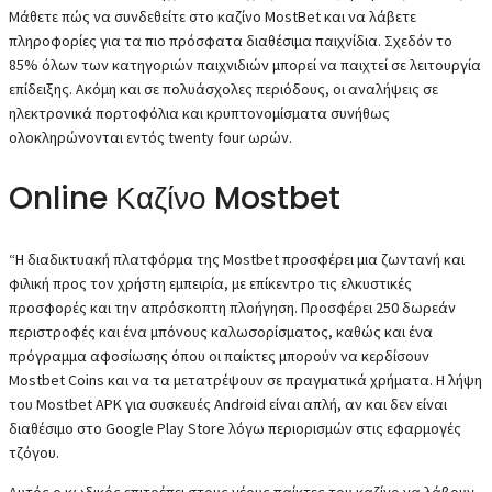
Μάθετε πώς να συνδεθείτε στο καζίνο MostBet και να λάβετε
πληροφορίες για τα πιο πρόσφατα διαθέσιμα παιχνίδια. Σχεδόν το
85% όλων των κατηγοριών παιχνιδιών μπορεί να παιχτεί σε λειτουργία
επίδειξης. Ακόμη και σε πολυάσχολες περιόδους, οι αναλήψεις σε
ηλεκτρονικά πορτοφόλια και κρυπτονομίσματα συνήθως
ολοκληρώνονται εντός twenty four ωρών.
Online Καζίνο Mostbet
“Η διαδικτυακή πλατφόρμα της Mostbet προσφέρει μια ζωντανή και
φιλική προς τον χρήστη εμπειρία, με επίκεντρο τις ελκυστικές
προσφορές και την απρόσκοπτη πλοήγηση. Προσφέρει 250 δωρεάν
περιστροφές και ένα μπόνους καλωσορίσματος, καθώς και ένα
πρόγραμμα αφοσίωσης όπου οι παίκτες μπορούν να κερδίσουν
Mostbet Coins και να τα μετατρέψουν σε πραγματικά χρήματα. Η λήψη
του Mostbet APK για συσκευές Android είναι απλή, αν και δεν είναι
διαθέσιμο στο Google Play Store λόγω περιορισμών στις εφαρμογές
τζόγου.
Αυτός ο κωδικός επιτρέπει στους νέους παίκτες του καζίνο να λάβουν