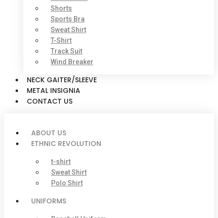
Shorts
Sports Bra
Sweat Shirt
T-Shirt
Track Suit
Wind Breaker
NECK GAITER/SLEEVE
METAL INSIGNIA
CONTACT US
ABOUT US
ETHNIC REVOLUTION
t-shirt
Sweat Shirt
Polo Shirt
UNIFORMS