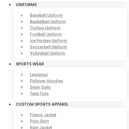
UNIFORMS
Baseball Uniform
Basketball Uniform
Cycling Uniform
Football Uniform
Ice Hockey Uniform
Soccerball Uniform
Volleyball Uniform
SPORTS WEAR
Leggings
Pullover Hoodies
Swim Suits
Tank Tops
CUSTOM SPORTS APPAREL
Fleece Jacket
Polo Shirt
Rain Jacket