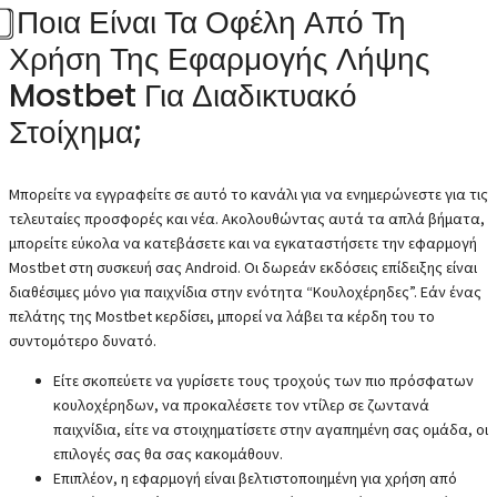
⃣ Ποια Είναι Τα Οφέλη Από Τη
Χρήση Της Εφαρμογής Λήψης
Mostbet Για Διαδικτυακό
Στοίχημα;
Μπορείτε να εγγραφείτε σε αυτό το κανάλι για να ενημερώνεστε για τις
τελευταίες προσφορές και νέα. Ακολουθώντας αυτά τα απλά βήματα,
μπορείτε εύκολα να κατεβάσετε και να εγκαταστήσετε την εφαρμογή
Mostbet στη συσκευή σας Android. Οι δωρεάν εκδόσεις επίδειξης είναι
διαθέσιμες μόνο για παιχνίδια στην ενότητα “Κουλοχέρηδες”. Εάν ένας
πελάτης της Mostbet κερδίσει, μπορεί να λάβει τα κέρδη του το
συντομότερο δυνατό.
Είτε σκοπεύετε να γυρίσετε τους τροχούς των πιο πρόσφατων
κουλοχέρηδων, να προκαλέσετε τον ντίλερ σε ζωντανά
παιχνίδια, είτε να στοιχηματίσετε στην αγαπημένη σας ομάδα, οι
επιλογές σας θα σας κακομάθουν.
Επιπλέον, η εφαρμογή είναι βελτιστοποιημένη για χρήση από