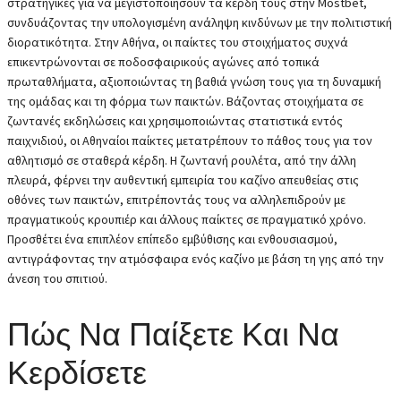
στρατηγικές για να μεγιστοποιήσουν τα κέρδη τους στην Mostbet,
συνδυάζοντας την υπολογισμένη ανάληψη κινδύνων με την πολιτιστική
διορατικότητα. Στην Αθήνα, οι παίκτες του στοιχήματος συχνά
επικεντρώνονται σε ποδοσφαιρικούς αγώνες από τοπικά
πρωταθλήματα, αξιοποιώντας τη βαθιά γνώση τους για τη δυναμική
της ομάδας και τη φόρμα των παικτών. Βάζοντας στοιχήματα σε
ζωντανές εκδηλώσεις και χρησιμοποιώντας στατιστικά εντός
παιχνιδιού, οι Αθηναίοι παίκτες μετατρέπουν το πάθος τους για τον
αθλητισμό σε σταθερά κέρδη. Η ζωντανή ρουλέτα, από την άλλη
πλευρά, φέρνει την αυθεντική εμπειρία του καζίνο απευθείας στις
οθόνες των παικτών, επιτρέποντάς τους να αλληλεπιδρούν με
πραγματικούς κρουπιέρ και άλλους παίκτες σε πραγματικό χρόνο.
Προσθέτει ένα επιπλέον επίπεδο εμβύθισης και ενθουσιασμού,
αντιγράφοντας την ατμόσφαιρα ενός καζίνο με βάση τη γης από την
άνεση του σπιτιού.
Πώς Να Παίξετε Και Να
Κερδίσετε