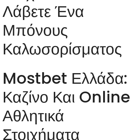
Λάβετε Ένα
Μπόνους
Καλωσορίσματος
Mostbet Ελλάδα:
Καζίνο Και Online
Αθλητικά
Στοιχήματα