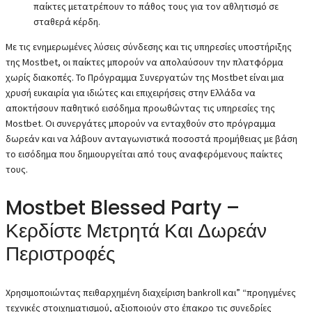
παίκτες μετατρέπουν το πάθος τους για τον αθλητισμό σε
σταθερά κέρδη.
Με τις ενημερωμένες λύσεις σύνδεσης και τις υπηρεσίες υποστήριξης
της Mostbet, οι παίκτες μπορούν να απολαύσουν την πλατφόρμα
χωρίς διακοπές. Το Πρόγραμμα Συνεργατών της Mostbet είναι μια
χρυσή ευκαιρία για ιδιώτες και επιχειρήσεις στην Ελλάδα να
αποκτήσουν παθητικό εισόδημα προωθώντας τις υπηρεσίες της
Mostbet. Οι συνεργάτες μπορούν να ενταχθούν στο πρόγραμμα
δωρεάν και να λάβουν ανταγωνιστικά ποσοστά προμήθειας με βάση
το εισόδημα που δημιουργείται από τους αναφερόμενους παίκτες
τους.
Mostbet Blessed Party –
Κερδίστε Μετρητά Και Δωρεάν
Περιστροφές
Χρησιμοποιώντας πειθαρχημένη διαχείριση bankroll και” “προηγμένες
τεχνικές στοιχηματισμού, αξιοποιούν στο έπακρο τις συνεδρίες