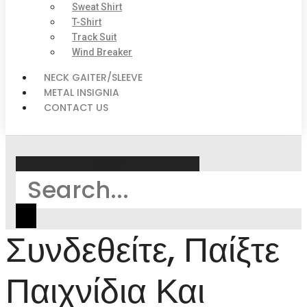
Sweat Shirt
T-Shirt
Track Suit
Wind Breaker
NECK GAITER/SLEEVE
METAL INSIGNIA
CONTACT US
Search
Συνδεθείτε, Παίξτε
Παιχνίδια Και