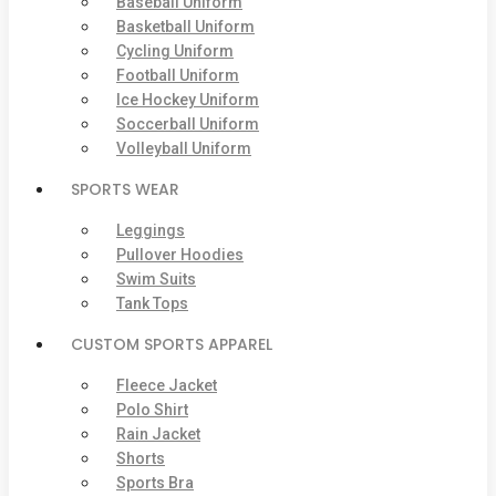
Baseball Uniform
Basketball Uniform
Cycling Uniform
Football Uniform
Ice Hockey Uniform
Soccerball Uniform
Volleyball Uniform
SPORTS WEAR
Leggings
Pullover Hoodies
Swim Suits
Tank Tops
CUSTOM SPORTS APPAREL
Fleece Jacket
Polo Shirt
Rain Jacket
Shorts
Sports Bra