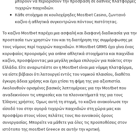
μπορούν να περιορίσουν την πρόσβαση σε διεθνείς πλατφόρμες
τυχερών παιχνιδιών.
Κάθε στοίχημα σε κουλοχέρηδες Mostbet Casino, ζωντανό
καζίνο ή αθλητικά συγκεντρώνει πόντους πιστότητας.
Το καζίνο Mostbet παρέχει μια ασφαλή και διαφανή διαδικασία για την
προστασία των χρηστών του και τη διατήρηση της συμμόρφωσης με
τους νόμους περί τυχερών παιχνιδιών. Η Mostbet GRMS έχει γίνει ένας
κορυφαίος προορισμός για online αθλητικά στοιχήματα και παιχνίδια
καζίνο, προσφέροντας μια μεγάλη γκάμα επιλογών για παίκτες στην
Ελλάδα. Είτε αναρωτιέστε αν η Mostbet είναι μια νόμιμη πλατφόρμα,
να είστε βέβαιοι ότι λειτουργεί εντός του νομικού πλαισίου, διαθέτει
έγκυρη άδεια χρήσης και έχει χτίσει τη φήμη της για αξιοπιστία.
Ακολουθούν ορισμένες βασικές λεπτομέρειες για την Mostbet που
αναδεικνύουν τις υπηρεσίες και τα πλεονεκτήματά της για τους
Έλληνες χρήστες. Όμως αυτή τη στιγμή, το καζίνο ανακοίνωσε την
είσοδό του στην αγορά τυχερών παιχνιδιών στη χώρα μας και
προσφέρει στους νέους πελάτες τους πιο ευνοϊκούς όρους
συνεργασίας. Μπορείτε να μάθετε για όλες τις προϋποθέσεις στον
ιστότοπο της mostbet Greece σε αυτήν την κριτική.