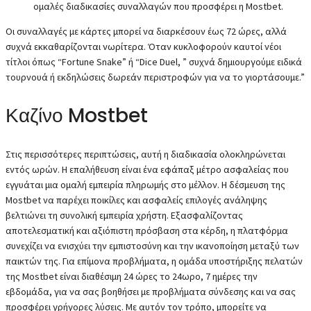
ομαλές διαδικασίες συναλλαγών που προσφέρει η Mostbet.
Οι συναλλαγές με κάρτες μπορεί να διαρκέσουν έως 72 ώρες, αλλά
συχνά εκκαθαρίζονται νωρίτερα. Όταν κυκλοφορούν καυτοί νέοι
τίτλοι όπως “Fortune Snake” ή “Dice Duel, ” συχνά δημιουργούμε ειδικά
τουρνουά ή εκδηλώσεις δωρεάν περιστροφών για να το γιορτάσουμε.”
Καζίνο Mostbet
Στις περισσότερες περιπτώσεις, αυτή η διαδικασία ολοκληρώνεται
εντός ωρών. Η επαλήθευση είναι ένα εφάπαξ μέτρο ασφαλείας που
εγγυάται μια ομαλή εμπειρία πληρωμής στο μέλλον. Η δέσμευση της
Mostbet να παρέχει ποικίλες και ασφαλείς επιλογές ανάληψης
βελτιώνει τη συνολική εμπειρία χρήστη. Εξασφαλίζοντας
αποτελεσματική και αξιόπιστη πρόσβαση στα κέρδη, η πλατφόρμα
συνεχίζει να ενισχύει την εμπιστοσύνη και την ικανοποίηση μεταξύ των
παικτών της. Για επίμονα προβλήματα, η ομάδα υποστήριξης πελατών
της Mostbet είναι διαθέσιμη 24 ώρες το 24ωρο, 7 ημέρες την
εβδομάδα, για να σας βοηθήσει με προβλήματα σύνδεσης και να σας
προσφέρει γρήγορες λύσεις. Με αυτόν τον τρόπο, μπορείτε να