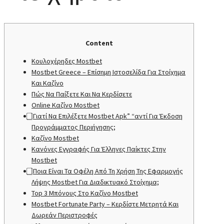
Content
Κουλοχέρηδες Mostbet
Mostbet Greece – Επίσημη Ιστοσελίδα Για Στοίχημα
Και Καζίνο
Πώς Να Παίξετε Και Να Κερδίσετε
Online Καζίνο Mostbet
⃣ Γιατί Να Επιλέξετε Mostbet Apk” “αντί Για Έκδοση
Προγράμματος Περιήγησης;
Καζίνο Mostbet
Κανόνες Εγγραφής Για Έλληνες Παίκτες Στην
Mostbet
⃣ Ποια Είναι Τα Οφέλη Από Τη Χρήση Της Εφαρμογής
Λήψης Mostbet Για Διαδικτυακό Στοίχημα;
Top 3 Μπόνους Στο Καζίνο Mostbet
Mostbet Fortunate Party – Κερδίστε Μετρητά Και
Δωρεάν Περιστροφές