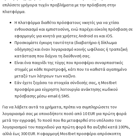
επιλύσετε γρήγορα τυχόν προβλήματα με την πρόσβαση στην
πλατφόρμα.
Η πλατφόρμα διαθέτει πρόσφατους νικητές για να χτίσει
ενθουσιασμό και εμπιστοσύνη, ενώ παρέχει εύκολη πρόσβαση σε
εφαρμογές για κινητά για χρήστες Android os και iOS.
Προσκομίστε έγκυρη ταυτότητα (διαβατήριο ή δίπλωμα
οδήγησης) και έναν λογαριασμό κοινής ωφέλειας ή τραπεζική
κατάσταση που δείχνει τη διεύθυνσή σας.
Είναι ένα παιχνίδι της τύχης που προσφέρει συναρπαστικές
στιγμές με κάθε περιστροφή, κάτι που το καθιστά αγαπημένο
μεταξύ των λάτρεων των καζίνο.
Εάν έχετε ξεχάσει τα στοιχεία σύνδεσής σας, η Mostbet
προσφέρει μια εύχρηστη λειτουργία ανάκτησης κωδικού
πρόσβασης μέσω email ή SMS.
Για να λάβετε αυτά τα χρήματα, πρέπει να συμπληρώσετε τον
λογαριασμό σας με οποιοδήποτε ποσό από 10 EUR για πρώτη φορά
μετά την εγγραφή. Το ποσό που θα μεταφερθεί στο υπόλοιπο του
λογαριασμού του παιχνιδιού για πρώτη φορά θα αυξηθεί κατά 100%,
αλλά έως 300 EUR. Η εφαρμογή Mostbet προσφέρει απρόσκοπτη