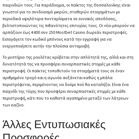
παιχνιδιών τους. Για παράδειγμα, οι παίκτες της Θεσσαλονίκης είναι
γνωστοί για το συνδυασμό μικρών, σταθερών στοιχημάτων με
περιοδικά υψηλότερα πονταρίσματα σε ευνοϊκές αποδόσεις,
βελτιστοποιώντας τις πιθανότητες επιτυχίας τους. Οι νέοι μπορούν να
αρπάξουν έως €400 συν 250 Mostbet Casino δωρεάν περιστροφές.
Εισαγάγετε τον κωδικό μπόνους κατά την εγγραφή για να
ενεργοποιήσετε αυτήν την πλούσια ανταμοιβή.
Το μυστήριο της ρουλέτας κρύβεται στην απλότητά της, αλλά και στη
δυνατότητά της να προσφέρει συναρπαστικές στιγμές με κάθε
περιστροφή. Οι παίκτες τοποθετούν τα στοιχήματά τους σε έναν
αριθμημένο τροχό και η αγωνία αυξάνεται καθώς η μπάλα
περιστρέφεται, περιμένοντας να δούμε πού θα καταλήξει. Είναι ένα
παιχνίδι της τύχης που προσφέρει συναρπαστικές στιγμές με κάθε
περιστροφή, κάτι που το καθιστά αγαπημένο μεταξύ των λάτρεων
των καζίνο.
Άλλες Εντυπωσιακές
Προσφορές