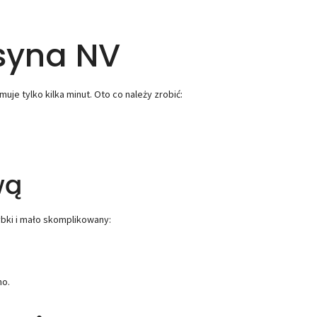
asyna NV
muje tylko kilka minut. Oto co należy zrobić:
wą
ybki i mało skomplikowany:
no.