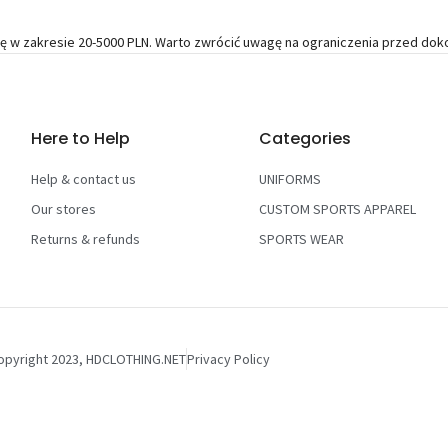
 się w zakresie 20-5000 PLN. Warto zwrócić uwagę na ograniczenia przed do
Here to Help
Categories
Help & contact us
UNIFORMS
Our stores
CUSTOM SPORTS APPAREL
Returns & refunds
SPORTS WEAR
opyright 2023, HDCLOTHING.NET
Privacy Policy