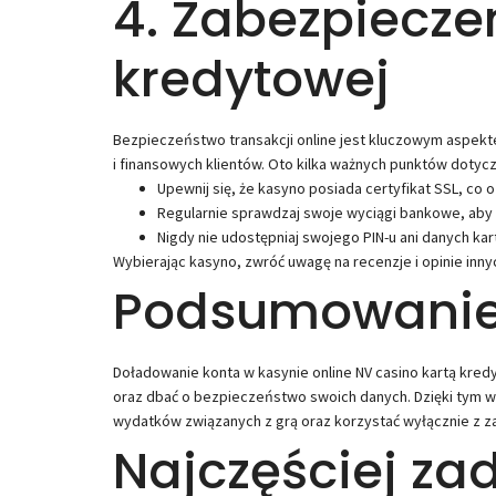
4. Zabezpiecze
kredytowej
Bezpieczeństwo transakcji online jest kluczowym aspekt
i finansowych klientów. Oto kilka ważnych punktów doty
Upewnij się, że kasyno posiada certyfikat SSL, co
Regularnie sprawdzaj swoje wyciągi bankowe, aby 
Nigdy nie udostępniaj swojego PIN-u ani danych ka
Wybierając kasyno, zwróć uwagę na recenzje i opinie in
Podsumowani
Doładowanie konta w kasynie online NV casino kartą kred
oraz dbać o bezpieczeństwo swoich danych. Dzięki tym w
wydatków związanych z grą oraz korzystać wyłącznie z z
Najczęściej z