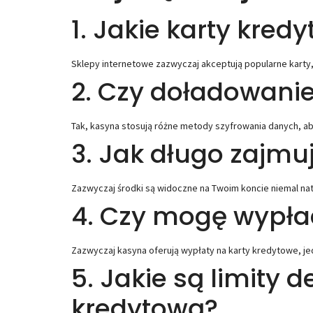
1. Jakie karty kre
Sklepy internetowe zazwyczaj akceptują popularne karty, 
2. Czy doładowanie
Tak, kasyna stosują różne metody szyfrowania danych, a
3. Jak długo zajmu
Zazwyczaj środki są widoczne na Twoim koncie niemal nat
4. Czy mogę wypła
Zazwyczaj kasyna oferują wypłaty na karty kredytowe, j
5. Jakie są limity
kredytową?