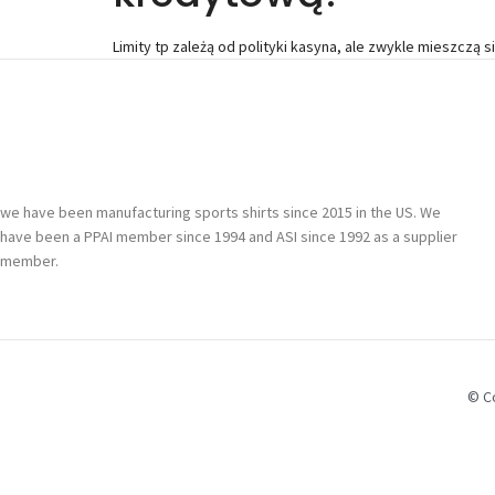
Limity tp zależą od polityki kasyna, ale zwykle mieszczą
we have been manufacturing sports shirts since 2015 in the US. We
have been a PPAI member since 1994 and ASI since 1992 as a supplier
member.
© C